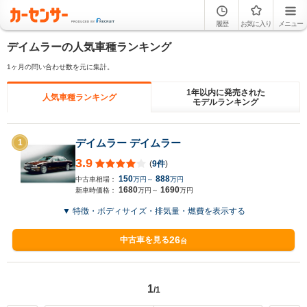
履歴
お気に入り
メニュー
デイムラーの人気車種ランキング
1ヶ月の問い合わせ数を元に集計。
1年以内に発売された
人気車種ランキング
モデルランキング
デイムラー デイムラー
1
3.9
(
9件
)
150
888
中古車相場：
万円～
万円
1680
1690
新車時価格：
万円～
万円
▼ 特徴・ボディサイズ・排気量・燃費を表示する
26
中古車を見る
台
1
/1