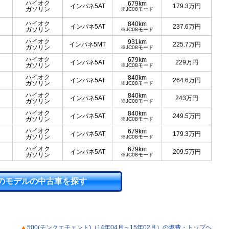
ハイオク
679km
インパネ5AT
179.3
万円
ガソリン
※JC08モード
ハイオク
840km
インパネ5AT
237.6
万円
ガソリン
※JC08モード
ハイオク
931km
インパネ5MT
225.7
万円
ガソリン
※JC08モード
ハイオク
679km
インパネ5AT
229
万円
ガソリン
※JC08モード
ハイオク
840km
インパネ5AT
264.6
万円
ガソリン
※JC08モード
ハイオク
840km
インパネ5AT
243
万円
ガソリン
※JC08モード
ハイオク
840km
インパネ5AT
249.5
万円
ガソリン
※JC08モード
ハイオク
679km
インパネ5AT
179.3
万円
ガソリン
※JC08モード
ハイオク
679km
インパネ5AT
209.5
万円
ガソリン
※JC08モード
のモデルの中古車を探す
500(チンクエチェント)（14年04月～15年02月）の燃費・トップヘ