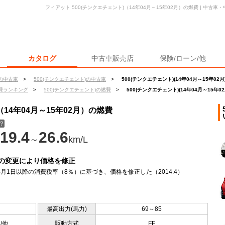
フィアット 500(チンクエチェント)（14年04月～15年02月）の燃費 | 中古
カタログ
中古車販売店
保険/ローン/他
の中古車
>
500(チンクエチェント)の中古車
>
500(チンクエチェント)(14年04月～15年02
費ランキング
>
500(チンクエチェント)の燃費
>
500(チンクエチェント)(14年04月～15年0
（14年04月～15年02月）の燃費
？
19.4
26.6
～
km/L
の変更により価格を修正
年4月1日以降の消費税率（8％）に基づき、価格を修正した（2014.4）
最高出力(馬力)
69～85
5/他
駆動方式
FF