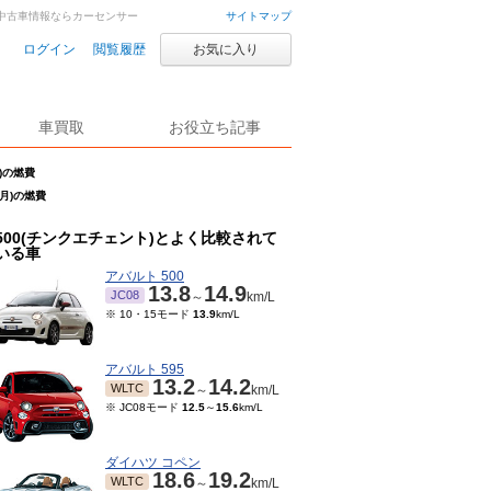
車・中古車情報ならカーセンサー
サイトマップ
ログイン
閲覧履歴
お気に入り
車買取
お役立ち記事
月)の燃費
2月)の燃費
500(チンクエチェント)とよく比較されて
いる車
アバルト 500
13.8
14.9
JC08
～
km/L
※ 10・15モード
13.9
km/L
アバルト 595
13.2
14.2
WLTC
～
km/L
※ JC08モード
12.5
～
15.6
km/L
ダイハツ コペン
18.6
19.2
WLTC
～
km/L