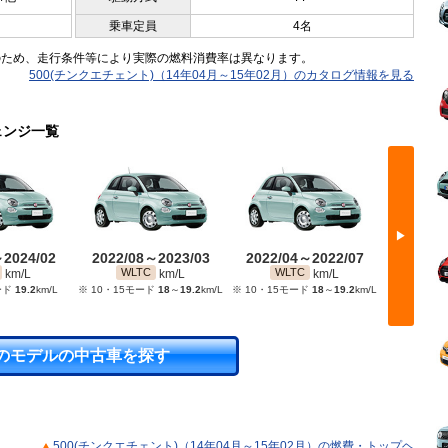
乗車定員
4名
のため、走行条件等により実際の燃料消費率は異なります。
500(チンクエチェント)（14年04月～15年02月）のカタログ情報を見る
ェンジ一覧
▶
～2024/02
2022/08～2023/03
2022/04～2022/07
2021/
WLTC
WLTC
WL
km/L
km/L
km/L
ード
19.2
km/L
※ 10・15モード
18
～
19.2
km/L
※ 10・15モード
18
～
19.2
km/L
※ 10・15
のモデルの中古車を探す
500(チンクエチェント)（14年04月～15年02月）の燃費・トップヘ