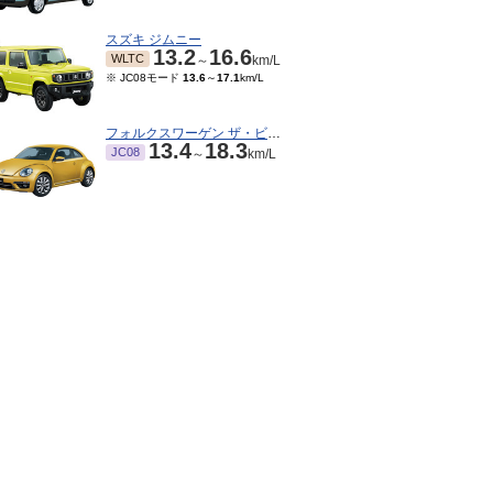
スズキ ジムニー
13.2
16.6
WLTC
～
km/L
※ JC08モード
13.6
～
17.1
km/L
フォルクスワーゲン ザ・ビートル
13.4
18.3
JC08
～
km/L