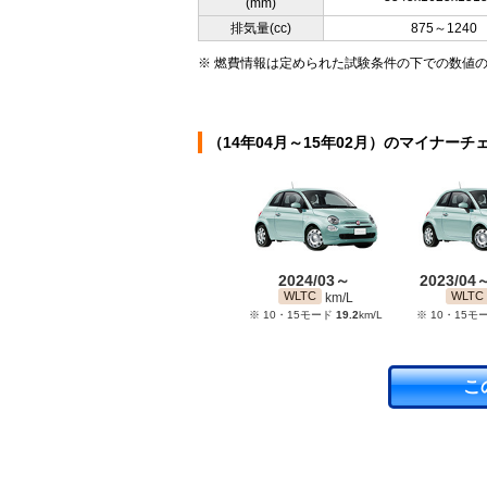
(mm)
排気量(cc)
875～1240
※ 燃費情報は定められた試験条件の下での数値
（14年04月～15年02月）のマイナーチ
2024/03～
2023/04
WLTC
WLTC
km/L
※ 10・15モード
19.2
km/L
※ 10・15モ
こ