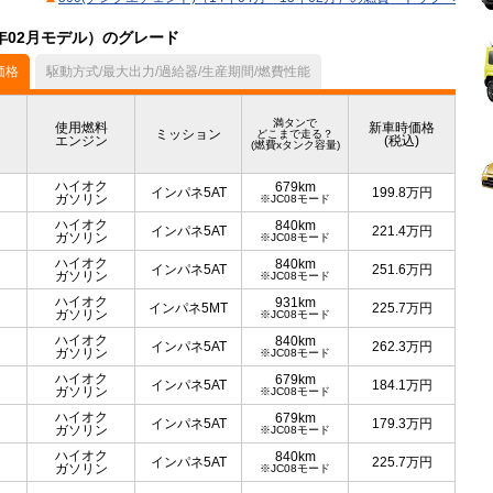
5年02月モデル）のグレード
価格
駆動方式/最大出力/過給器/生産期間/燃費性能
満タンで
使用燃料
新車時価格
ミッション
どこまで走る？
エンジン
(税込)
(燃費xタンク容量)
ハイオク
679km
インパネ5AT
199.8
万円
ガソリン
※JC08モード
ハイオク
840km
インパネ5AT
221.4
万円
ガソリン
※JC08モード
ハイオク
840km
インパネ5AT
251.6
万円
ガソリン
※JC08モード
ハイオク
931km
インパネ5MT
225.7
万円
ガソリン
※JC08モード
ハイオク
840km
インパネ5AT
262.3
万円
ガソリン
※JC08モード
ハイオク
679km
インパネ5AT
184.1
万円
ガソリン
※JC08モード
ハイオク
679km
インパネ5AT
179.3
万円
ガソリン
※JC08モード
ハイオク
840km
インパネ5AT
225.7
万円
ガソリン
※JC08モード