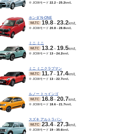
※ JC08モード
22.2
～
25.2
km/L
ホンダ N-ONE
19.8
23.2
WLTC
～
km/L
※ JC08モード
20.8
～
28.8
km/L
ミニ ミニ
13.2
19.5
WLTC
～
km/L
※ JC08モード
13
～
24.2
km/L
ミニ ミニクラブマン
11.7
17.4
WLTC
～
km/L
10～2022/03
2021/06～2021/09
2019/10～2021/05
201
※ JC08モード
13
～
22.7
km/L
19.4
26.6
TC
WLTC
JC08
JC08
km/L
km/L
～
km/L
モード
18
～
19.2
km/L
※ 10・15モード
18
～
19.2
km/L
※ 10・15モード
18
km/L
ルノー トゥインゴ
16.8
20.7
WLTC
～
km/L
※ JC08モード
18.6
～
21.7
km/L
スズキ アルトラパン
23.4
27.3
WLTC
～
km/L
※ JC08モード
19
～
35.6
km/L