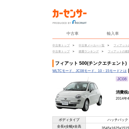
中古車
輸入車
中古車トップ
>
中古車メーカー一覧
>
フィアット
中古車トップ
>
燃費ランキング
>
フィアットの燃
フィアット 500(チンクエチェント)
WLTCモード、JC08モード、10・15モードとは
JC08
消費税
2014
ボディタイプ
ハッチバック
全長x全幅x全高
3545x1625x151