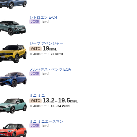
シトロエン E-C4
JC08
-km/L
ジープ アベンジャー
19
WLTC
km/L
※ JC08モード
22.5
km/L
メルセデス・ベンツ EQA
JC08
-km/L
ミニ ミニ
13.2
19.5
WLTC
～
km/L
※ JC08モード
13
～
24.2
km/L
ミニ ミニエースマン
JC08
-km/L