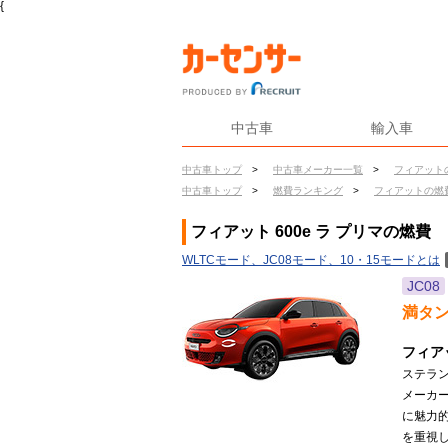
{
中古車
輸入車
中古車トップ
>
中古車メーカー一覧
>
フィアット
中古車トップ
>
燃費ランキング
>
フィアットの燃
フィアット 600e ラ プリマの燃費
WLTCモード、JC08モード、10・15モードとは
JC08
満タ
フィア
ステラン
メーカ
に魅力
を重視