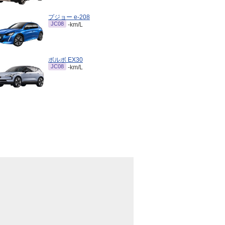
プジョー e-208
JC08
-km/L
ボルボ EX30
JC08
-km/L