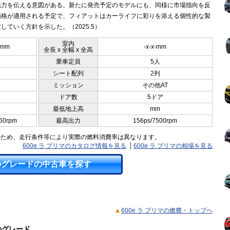
魅力を伝える意図がある。新たに発売予定のモデルにも、同様に市場指向を反
価格が適用される予定で、フィアットはカーライフに彩りを添える個性的な製
していく方針を示した。（2025.5）
室内
5mm
-x-x-mm
全長 x 全幅 x 全高
乗車定員
5人
シート配列
2列
ミッション
その他AT
ドア数
5ドア
最低地上高
mm
60rpm
最高出力
156ps/7500rpm
のため、走行条件等により実際の燃料消費率は異なります。
600e ラ プリマのカタログ情報を見る
600e ラ プリマの相場を見る
のグレードの中古車を探す
600e ラ プリマの燃費・トップヘ
のグレード