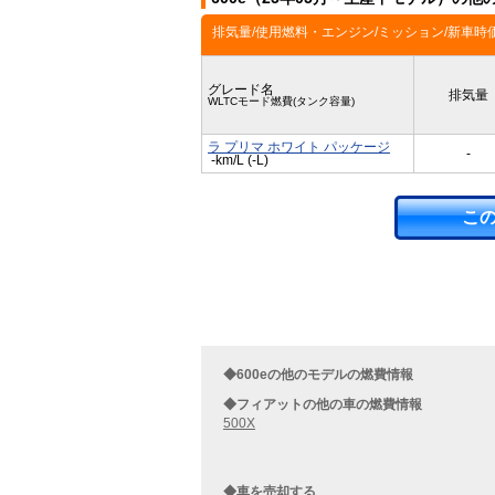
排気量/使用燃料・エンジン/ミッション/新車時
グレード名
排気量
WLTCモード燃費(タンク容量)
ラ プリマ ホワイト パッケージ
-
-km/L (-L)
こ
◆600eの他のモデルの燃費情報
◆フィアットの他の車の燃費情報
500X
◆車を売却する