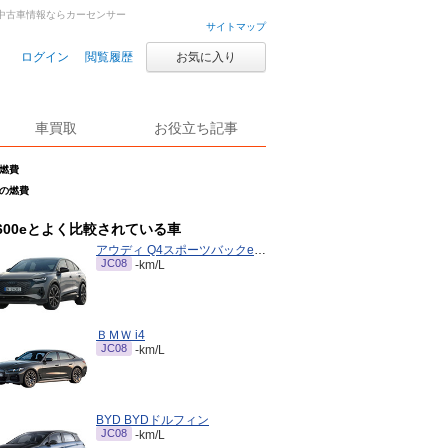
車・中古車情報ならカーセンサー
サイトマップ
ログイン
閲覧履歴
お気に入り
車買取
お役立ち記事
の燃費
マの燃費
600eとよく比較されている車
アウディ Q4スポーツバックe-tron
JC08
-km/L
ＢＭＷ i4
JC08
-km/L
BYD BYDドルフィン
JC08
-km/L