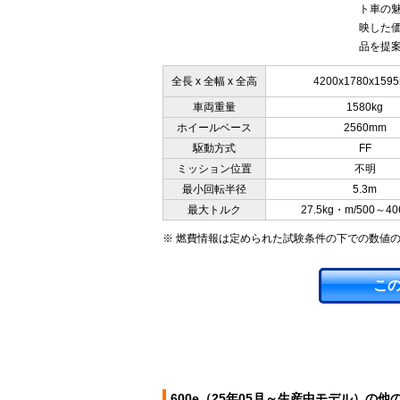
ト車の
映した
品を提案
全長 x 全幅 x 全高
4200x1780x159
車両重量
1580kg
ホイールベース
2560mm
駆動方式
FF
ミッション位置
不明
最小回転半径
5.3m
最大トルク
27.5kg・m/500～40
※ 燃費情報は定められた試験条件の下での数値
こ
600e（25年05月～生産中モデル）の他