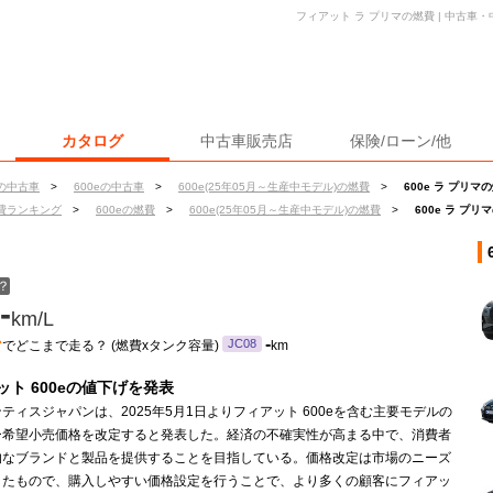
フィアット ラ プリマの燃費 | 中古
カタログ
中古車販売店
保険/ローン/他
の中古車
>
600eの中古車
>
600e(25年05月～生産中モデル)の燃費
>
600e ラ プリマ
費ランキング
>
600eの燃費
>
600e(25年05月～生産中モデル)の燃費
>
600e ラ プリ
？
-
km/L
ン
-
JC08
でどこまで走る？ (燃費xタンク容量)
km
ット 600eの値下げを発表
ティスジャパンは、2025年5月1日よりフィアット 600eを含む主要モデルの
ー希望小売価格を改定すると発表した。経済の不確実性が高まる中で、消費者
的なブランドと製品を提供することを目指している。価格改定は市場のニーズ
したもので、購入しやすい価格設定を行うことで、より多くの顧客にフィアッ