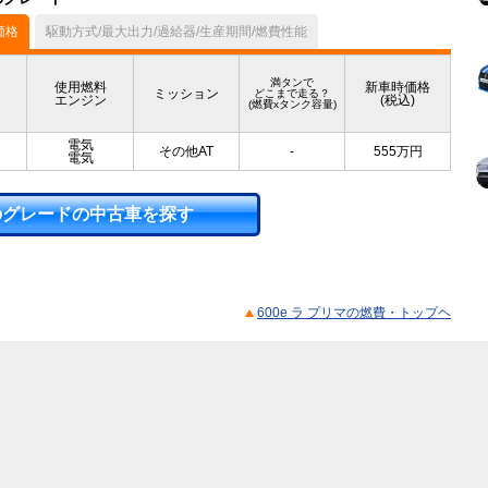
価格
駆動方式/最大出力/過給器/生産期間/燃費性能
満タンで
使用燃料
新車時価格
ミッション
どこまで走る？
エンジン
(税込)
(燃費xタンク容量)
電気
その他AT
-
555
万円
電気
のグレードの中古車を探す
600e ラ プリマの燃費・トップヘ