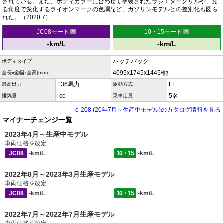
されている。また、ボディカラーに合わせて塗装されたラジエターグリルや、見
る角度で変化するライオンマークの色調など、ガソリンモデルとの差別化も図ら
れた。（2020.7）
JC08モード
10・15モード
-km/L
-km/L
ハッチバック
ボディタイプ
4095x1745x1445/他
全長x全幅x全高(mm)
136馬力
FF
最高出力
駆動方式
-cc
5名
排気量
乗車定員
e-208 (20年7月～生産中モデル)のカタログ情報を見る
マイナーチェンジ一覧
2023年4月～生産中モデル
車両価格を改定
JC08
-km/L
10・15
-km/L
2022年8月～2023年3月生産モデル
車両価格を改定
JC08
-km/L
10・15
-km/L
2022年7月～2022年7月生産モデル