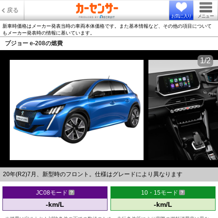
戻る
お気に入り
メニュー
新車時価格はメーカー発表当時の車両本体価格です。また基本情報など、その他の項目について
もメーカー発表時の情報に基いています。
プジョー e-208の燃費
1/2
20年(R2)7月、新型時のフロント。仕様はグレードにより異なります
JC08モード
10・15モード
-km/L
-km/L