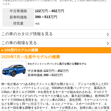
※燃費は定められた試験条件の下での数値のため、走行条件等により実際の燃料消費率は異な
ります。
中古車価格
122
万円～
452
万円
390～513
万円
新車時価格
排気量
-
cc
この車のカタログ情報を見る
この車の相場を見る
e-208歴代モデルの燃費
2020年7月～生産中モデルの燃費
Bセグメントハッチバックに風穴を開ける電動モデル
中古車価格
122
万円～
452
万円
新車時価格
390～513
万円
画一化が進みつつあるBセグメントに風穴を開けるべく、プジョーが投入したEV
ハッチバック。パワートレインには、50kWhの大容量バッテリーと、最高出力
136ps／最大トルク260N・mを発生するモーターが組み合わされる。3つのドラ
イビングモードと2つのブレーキモードが備えられ、最大走行距離は、欧州WLTP
モードで340kmを実現する。ガソリン車の208と、居住空間、ラゲージスペース
などを限りなく同一に仕立てている。エコとノーマル、スポーツの3モード、エ
ネルギー回生量を調整するDモード、Bモードが用意され、効率の良い走りが実現