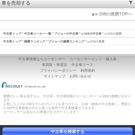
車を売却する
▲e-208の燃費TOPへ
中古車トップ
中古車メーカー一覧
プジョーの中古車
e-208の中古車
e-208の燃費
中古車トップ
燃費ランキング
プジョーの燃費ランキング
e-208の燃費
中古車情報ならカーセンサー
カーセンサーエッジ・輸入車
車買取・車査定
中古車リース
プライバシーポリシー
利用規約
サイトマップ
お問い合わせ
燃費のいい車を探すなら、中古車・中古車情報のカーセンサー！e-208の燃費が分かり
ます。
お気に入りのe-208モデルやグレードを見つけたら、お得・納得の中古車探し。豊富な
e-208中古車情報の中から様々な条件で中古車検索ができます。
カーセンサーはあなたの車選びをサポートします！
中古車を検索する