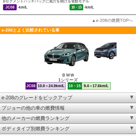
Bセグメントハッチバックに風穴を開ける電動モデル
JC08
-km/L
10・15
-km/L
▲e-208の燃費TOPへ
e-208とよく比較されている車
ＢＭＷ
1シリーズ
JC08
10.0～24.9km/L
10・15
9.4～17.6km/L
e-208のグレードをピックアップ
プジョーの他の車の燃費情報
他のメーカーの燃費ランキング
ボディタイプ別燃費ランキング