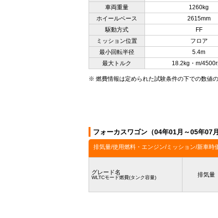
車両重量
1260kg
ホイールベース
2615mm
駆動方式
FF
ミッション位置
フロア
最小回転半径
5.4m
最大トルク
18.2kg・m/4500
※ 燃費情報は定められた試験条件の下での数値
フォーカスワゴン（04年01月～05年0
排気量/使用燃料・エンジン/ミッション/新車時
グレード名
排気量
WLTCモード燃費(タンク容量)