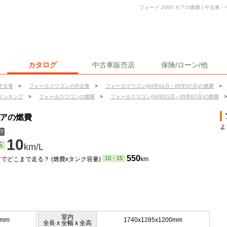
フォード 2000 ギアの燃費 | 中古
カタログ
中古車販売店
保険/ローン/他
中古車
>
フォーカスワゴンの中古車
>
フォーカスワゴン(04年01月～05年07月)の燃費
>
ランキング
>
フォーカスワゴンの燃費
>
フォーカスワゴン(04年01月～05年07月)の燃費
>
ギアの燃費
よ
？
10
5
km/L
ン
550
10・15
でどこまで走る？ (燃費xタンク容量)
km
室内
5mm
1740x1285x1200mm
全長 x 全幅 x 全高