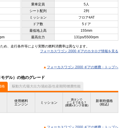
乗車定員
5人
シート配列
2列
ミッション
フロア4AT
ドア数
5ドア
最低地上高
155mm
rpm
最高出力
131ps/5500rpm
のため、走行条件等により実際の燃料消費率は異なります。
フォーカスワゴン 2000 ギアのカタログ情報を見る
フォーカスワゴン 2000 ギアの燃費・トップヘ
7月モデル）の他のグレード
価格
駆動方式/最大出力/過給器/生産期間/燃費性能
満タンで
使用燃料
新車時価格
ミッション
どこまで走る？
エンジン
(税込)
(燃費xタンク容量)
フォーカスワゴン 2000 ギアの燃費・トップヘ