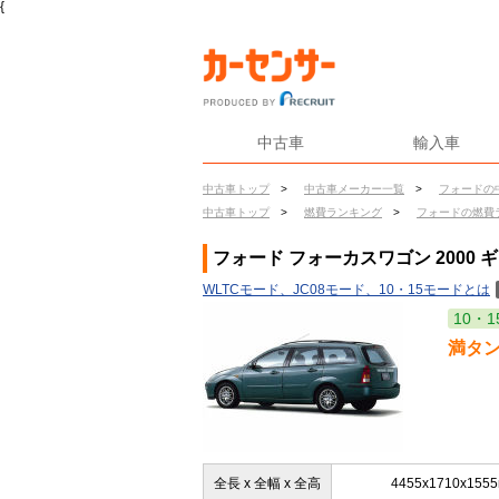
{
中古車
輸入車
中古車トップ
>
中古車メーカー一覧
>
フォードの
中古車トップ
>
燃費ランキング
>
フォードの燃費
フォード フォーカスワゴン 2000 
WLTCモード、JC08モード、10・15モードとは
10・1
満タ
全長 x 全幅 x 全高
4455x1710x155