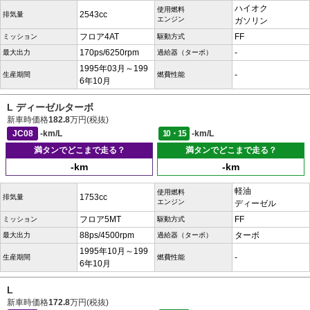
ハイオク
使用燃料
2543cc
排気量
エンジン
ガソリン
フロア4AT
FF
ミッション
駆動方式
170ps/6250rpm
-
最大出力
過給器（ターボ）
1995年03月～199
-
生産期間
燃費性能
6年10月
L ディーゼルターボ
新車時価格
182.8
万円(税抜)
JC08
-km/L
10・15
-km/L
満タンでどこまで走る？
満タンでどこまで走る？
-km
-km
軽油
使用燃料
1753cc
排気量
エンジン
ディーゼル
フロア5MT
FF
ミッション
駆動方式
88ps/4500rpm
ターボ
最大出力
過給器（ターボ）
1995年10月～199
-
生産期間
燃費性能
6年10月
L
新車時価格
172.8
万円(税抜)