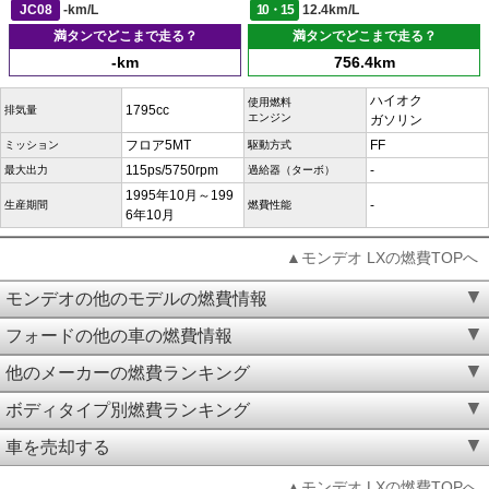
JC08
-km/L
10・15
12.4km/L
満タンでどこまで走る？
満タンでどこまで走る？
-km
756.4km
ハイオク
使用燃料
1795cc
排気量
エンジン
ガソリン
フロア5MT
FF
ミッション
駆動方式
115ps/5750rpm
-
最大出力
過給器（ターボ）
1995年10月～199
-
生産期間
燃費性能
6年10月
▲モンデオ LXの燃費TOPへ
モンデオの他のモデルの燃費情報
フォードの他の車の燃費情報
他のメーカーの燃費ランキング
ボディタイプ別燃費ランキング
車を売却する
▲モンデオ LXの燃費TOPへ