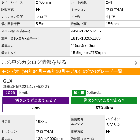
2700mm
2列
ホイールベース
シート列数
FF
フロア4AT
駆動方式
ミッション
フロア
4ドア
ミッション位置
ドア数
5.5m
155mm
最小回転半径
最低地上高
4490x1765x1435
全長x全幅x全高(mm)
1815x1320x1165
室内 全長x全幅x全高(mm)
115ps/5750rpm
最高出力
15.5kg・m/3750rpm
最大トルク
この車のカタログ情報を見る
モンデオ（94年04月～96年10月モデル）の他のグレード一覧
GLX
新車時価格
221.4
万円(税抜)
JC08
-km/L
10・15
9.4km/L
満タンでどこまで走る？
満タンでどこまで走る？
-km
573.4km
ハイオク
使用燃料
1988cc
排気量
エンジン
ガソリン
フロア4AT
FF
ミッション
駆動方式
135ps/6000rpm
-
最大出力
過給器（ターボ）