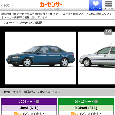
戻る
お気に入り
メニュー
新車時価格はメーカー発表当時の車両本体価格です。また基本情報など、その他の項目について
もメーカー発表時の情報に基いています。
フォード モンデオ LXの燃費
1/3
94年(H06)4月、新型時のGHIA2.0のフロント
JC08モード
10・15モード
-km/L(61L)
9.3km/L(61L)
満タン
でどこまで走る？
満タン
でどこまで走る？