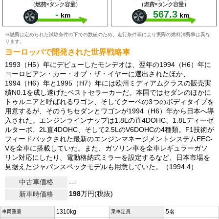
（燃費×タンク容量）
（燃費×タンク容量）
-
567.3
km
km
※燃費は定められた試験条件の下での数値のため、走行条件等により実際の燃料消費率は異な
ります。
ヨーロッパで開発された世界戦略車
1993（H5）年にデビューしたモンデオは、翌年の1994（H6）年に
ヨーロピアン・カー・オブ・ザ・イヤーに選出されたほか、
1994（H6）年と1995（H7）年には欧州ミディアムクラスの販売実
績N0.1を成し遂げたベストセラーカーだ。本国ではセダンのほかに
トゥルニアと呼ばれるワゴン、そしてクーペの3つのボディタイプを
用意するが、そのうちセダンとワゴンが1994（H6）年から日本へ導
入された。エンジンラインナップは1.8Lの直4DOHC、1.8Lディーゼ
ルターボ、2L直4DOHC、そして2.5LのV6DOHCの4種類。F1技術が
フィードバックされた最新のエンジンマネージメントシステムEEC-
Vを全車に搭載していた。また、ガソリン車を全車レギュラーガソ
リン対応にしたり、電動格納式ミラーを設定するなど、日本市場を
見据えたジャパンスペックモデルも用意していた。（1994.4）
中古車価格
---
198
万円(税抜)
新車時価格
1310kg
5名
車両重量
乗車定員