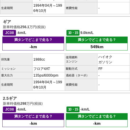
1994年04月～199
-
生産期間
燃費性能
6年10月
ギア
新車時価格
256.1
万円(税抜)
JC08
-km/L
10・15
9.0km/L
満タンでどこまで走る？
満タンでどこまで走る？
-km
549km
ハイオク
使用燃料
1988cc
排気量
エンジン
ガソリン
フロア4AT
FF
ミッション
駆動方式
135ps/6000rpm
-
最大出力
過給器（ターボ）
1994年04月～199
-
生産期間
燃費性能
6年10月
2.5ギア
新車時価格
298
万円(税抜)
JC08
-km/L
10・15
-km/L
満タンでどこまで走る？
満タンでどこまで走る？
-km
-km