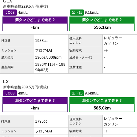
GLX
新車時価格
229.5
万円(税抜)
JC08
-km/L
10・15
9.1km/L
満タンでどこまで走る？
満タンでどこまで走る？
-km
555.1km
レギュラー
使用燃料
1988cc
排気量
エンジン
ガソリン
フロア4AT
FF
ミッション
駆動方式
130ps/6000rpm
-
最大出力
過給器（ターボ）
1996年11月～199
-
生産期間
燃費性能
9年02月
LX
新車時価格
209.5
万円(税抜)
JC08
-km/L
10・15
9.6km/L
満タンでどこまで走る？
満タンでどこまで走る？
-km
585.6km
レギュラー
使用燃料
1795cc
排気量
エンジン
ガソリン
フロア4AT
FF
ミッション
駆動方式