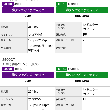
JC08
-km/L
10・15
8.3km/L
満タンでどこまで走る？
満タンでどこまで走る？
-km
506.3km
レギュラー
使用燃料
2543cc
排気量
エンジン
ガソリン
フロア4AT
FF
ミッション
駆動方式
170ps/6250rpm
-
最大出力
過給器（ターボ）
1998年02月～199
-
生産期間
燃費性能
9年02月
2500GT
新車時価格
299.5
万円(税抜)
JC08
-km/L
10・15
9.6km/L
満タンでどこまで走る？
満タンでどこまで走る？
-km
585.6km
レギュラー
使用燃料
2543cc
排気量
エンジン
ガソリン
フロア5MT
FF
ミッション
駆動方式
170ps/6250rpm
-
最大出力
過給器（ターボ）