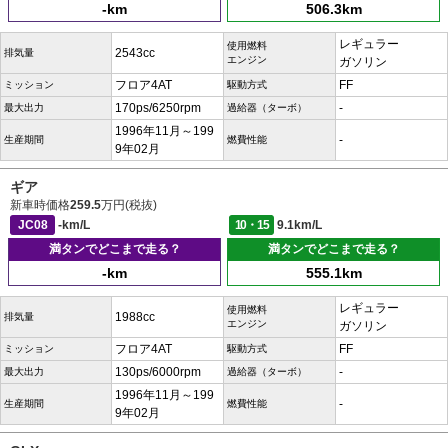
-km
506.3km
レギュラー
使用燃料
2543cc
排気量
エンジン
ガソリン
フロア4AT
FF
ミッション
駆動方式
170ps/6250rpm
-
最大出力
過給器（ターボ）
1996年11月～199
-
生産期間
燃費性能
9年02月
ギア
新車時価格
259.5
万円(税抜)
JC08
-km/L
10・15
9.1km/L
満タンでどこまで走る？
満タンでどこまで走る？
-km
555.1km
レギュラー
使用燃料
1988cc
排気量
エンジン
ガソリン
フロア4AT
FF
ミッション
駆動方式
130ps/6000rpm
-
最大出力
過給器（ターボ）
1996年11月～199
-
生産期間
燃費性能
9年02月