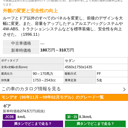
※燃費は定められた試験条件の下での数値のため、走行条件等により実際の燃料消費率は異な
ります。
外観の変更と安全性の向上
ルーフとドア以外のすべてのパネルを変更し、前後のデザインを大
幅に変更。また、容量をアップしたデュアルエアバッグシステムや
4W-ABS、トラクションシステムなどを標準装備し、安全性を向上
させた。（1996.11）
中古車価格
---
180
万円～
310
万円
新車時価格
セダン
ボディタイプ
4560x1750x1435
全長x全幅x全高(mm)
90～170馬力
FF
最高出力
駆動方式
1753～2543cc
5名
排気量
乗車定員
この車のカタログ情報を見る
モンデオ（96年11月～99年02月モデル）のグレード一覧
ギア
新車時価格
274.5
万円(税抜)
JC08
-km/L
10・15
8.3km/L
満タンでどこまで走る？
満タンでどこまで走る？