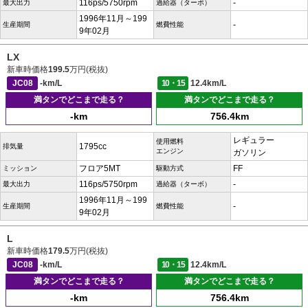
116ps/5750rpm
-
最大出力
過給器（ターボ）
1996年11月～199
-
生産期間
燃費性能
9年02月
LX
新車時価格
199.5
万円(税抜)
JC08
-km/L
10・15
12.4km/L
満タンでどこまで走る？
満タンでどこまで走る？
-km
756.4km
レギュラー
使用燃料
1795cc
排気量
エンジン
ガソリン
フロア5MT
FF
ミッション
駆動方式
116ps/5750rpm
-
最大出力
過給器（ターボ）
1996年11月～199
-
生産期間
燃費性能
9年02月
L
新車時価格
179.5
万円(税抜)
JC08
-km/L
10・15
12.4km/L
満タンでどこまで走る？
満タンでどこまで走る？
-km
756.4km