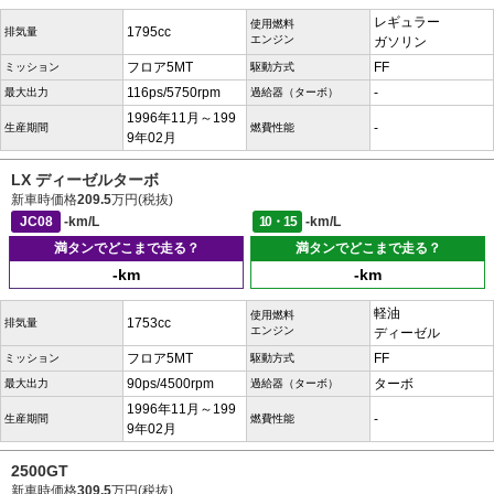
レギュラー
使用燃料
1795cc
排気量
エンジン
ガソリン
フロア5MT
FF
ミッション
駆動方式
116ps/5750rpm
-
最大出力
過給器（ターボ）
1996年11月～199
-
生産期間
燃費性能
9年02月
LX ディーゼルターボ
新車時価格
209.5
万円(税抜)
JC08
-km/L
10・15
-km/L
満タンでどこまで走る？
満タンでどこまで走る？
-km
-km
軽油
使用燃料
1753cc
排気量
エンジン
ディーゼル
フロア5MT
FF
ミッション
駆動方式
90ps/4500rpm
ターボ
最大出力
過給器（ターボ）
1996年11月～199
-
生産期間
燃費性能
9年02月
2500GT
新車時価格
309.5
万円(税抜)