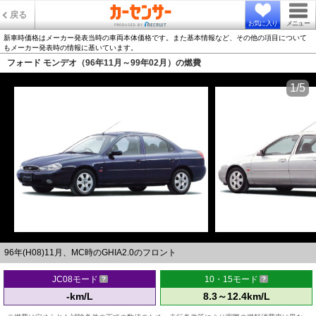
戻る
お気に入り
メニュー
新車時価格はメーカー発表当時の車両本体価格です。また基本情報など、その他の項目について
もメーカー発表時の情報に基いています。
フォード モンデオ（96年11月～99年02月）の燃費
1/5
96年(H08)11月、MC時のGHIA2.0のフロント
JC08モード
10・15モード
-km/L
8.3～12.4km/L