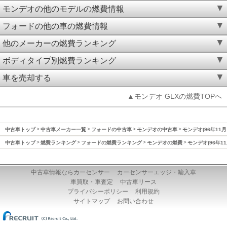
モンデオの他のモデルの燃費情報
フォードの他の車の燃費情報
他のメーカーの燃費ランキング
ボディタイプ別燃費ランキング
車を売却する
▲モンデオ GLXの燃費TOPへ
中古車トップ
中古車メーカー一覧
フォードの中古車
モンデオの中古車
モンデオ(96年11月
中古車トップ
燃費ランキング
フォードの燃費ランキング
モンデオの燃費
モンデオ(96年1
中古車情報ならカーセンサー
カーセンサーエッジ・輸入車
車買取・車査定
中古車リース
プライバシーポリシー
利用規約
サイトマップ
お問い合わせ