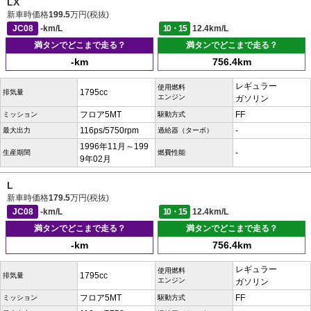
LX
新車時価格
199.5
万円(税抜)
JC08
-km/L
10・15
12.4km/L
満タンでどこまで走る？
満タンでどこまで走る？
-km
756.4km
レギュラー
使用燃料
1795cc
排気量
エンジン
ガソリン
フロア5MT
FF
ミッション
駆動方式
116ps/5750rpm
-
最大出力
過給器（ターボ）
1996年11月～199
-
生産期間
燃費性能
9年02月
L
新車時価格
179.5
万円(税抜)
JC08
-km/L
10・15
12.4km/L
満タンでどこまで走る？
満タンでどこまで走る？
-km
756.4km
レギュラー
使用燃料
1795cc
排気量
エンジン
ガソリン
フロア5MT
FF
ミッション
駆動方式