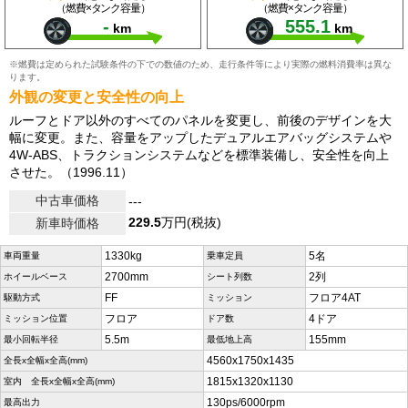
（燃費×タンク容量）
（燃費×タンク容量）
-
555.1
km
km
※燃費は定められた試験条件の下での数値のため、走行条件等により実際の燃料消費率は異な
ります。
外観の変更と安全性の向上
ルーフとドア以外のすべてのパネルを変更し、前後のデザインを大
幅に変更。また、容量をアップしたデュアルエアバッグシステムや
4W-ABS、トラクションシステムなどを標準装備し、安全性を向上
させた。（1996.11）
中古車価格
---
229.5
万円(税抜)
新車時価格
1330kg
5名
車両重量
乗車定員
2700mm
2列
ホイールベース
シート列数
FF
フロア4AT
駆動方式
ミッション
フロア
4ドア
ミッション位置
ドア数
5.5m
155mm
最小回転半径
最低地上高
4560x1750x1435
全長x全幅x全高(mm)
1815x1320x1130
室内 全長x全幅x全高(mm)
130ps/6000rpm
最高出力