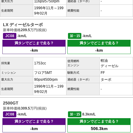
116ps/5750rpm
-
最大出力
過給器（ターボ）
1996年11月～199
-
生産期間
燃費性能
9年02月
LX ディーゼルターボ
新車時価格
209.5
万円(税抜)
JC08
-km/L
10・15
-km/L
満タンでどこまで走る？
満タンでどこまで走る？
-km
-km
軽油
使用燃料
1753cc
排気量
エンジン
ディーゼル
フロア5MT
FF
ミッション
駆動方式
90ps/4500rpm
ターボ
最大出力
過給器（ターボ）
1996年11月～199
-
生産期間
燃費性能
9年02月
2500GT
新車時価格
309.5
万円(税抜)
JC08
-km/L
10・15
8.3km/L
満タンでどこまで走る？
満タンでどこまで走る？
-km
506.3km