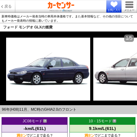
戻る
お気に入り
メニュー
新車時価格はメーカー発表当時の車両本体価格です。また基本情報など、その他の項目について
もメーカー発表時の情報に基いています。
フォード モンデオ GLXの燃費
1/5
96年(H08)11月、MC時のGHIA2.0のフロント
JC08モード
10・15モード
-km/L(61L)
9.1km/L(61L)
満タン
でどこまで走る？
満タン
でどこまで走る？