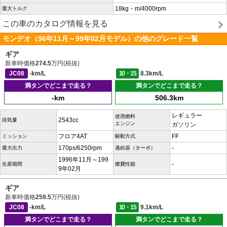
18kg・m/4000rpm
最大トルク
この車のカタログ情報を見る
モンデオ（96年11月～99年02月モデル）の他のグレード一覧
ギア
新車時価格
274.5
万円(税抜)
JC08
-km/L
10・15
8.3km/L
満タンでどこまで走る？
満タンでどこまで走る？
-km
506.3km
レギュラー
使用燃料
2543cc
排気量
エンジン
ガソリン
フロア4AT
FF
ミッション
駆動方式
170ps/6250rpm
-
最大出力
過給器（ターボ）
1996年11月～199
-
生産期間
燃費性能
9年02月
ギア
新車時価格
259.5
万円(税抜)
JC08
-km/L
10・15
9.1km/L
満タンでどこまで走る？
満タンでどこまで走る？