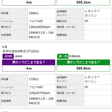
-km
555.1km
レギュラー
使用燃料
1988cc
排気量
エンジン
ガソリン
フロア4AT
FF
ミッション
駆動方式
130ps/6000rpm
-
最大出力
過給器（ターボ）
1996年11月～199
-
生産期間
燃費性能
9年02月
LX
新車時価格
209.5
万円(税抜)
JC08
-km/L
10・15
9.6km/L
満タンでどこまで走る？
満タンでどこまで走る？
-km
585.6km
レギュラー
使用燃料
1795cc
排気量
エンジン
ガソリン
フロア4AT
FF
ミッション
駆動方式
116ps/5750rpm
-
最大出力
過給器（ターボ）
1996年11月～199
-
生産期間
燃費性能
9年02月