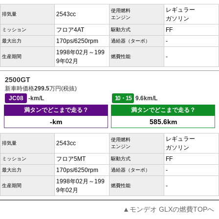
レギュラー
使用燃料
2543cc
排気量
エンジン
ガソリン
フロア4AT
FF
ミッション
駆動方式
170ps/6250rpm
-
最大出力
過給器（ターボ）
1998年02月～199
-
生産期間
燃費性能
9年02月
2500GT
新車時価格
299.5
万円(税抜)
JC08
-km/L
10・15
9.6km/L
満タンでどこまで走る？
満タンでどこまで走る？
-km
585.6km
レギュラー
使用燃料
2543cc
排気量
エンジン
ガソリン
フロア5MT
FF
ミッション
駆動方式
170ps/6250rpm
-
最大出力
過給器（ターボ）
1998年02月～199
-
生産期間
燃費性能
9年02月
▲モンデオ GLXの燃費TOPへ