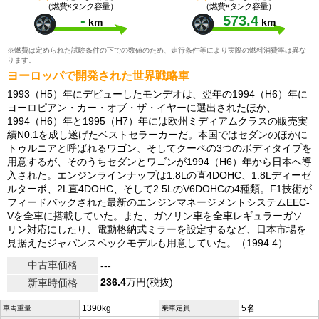
（燃費×タンク容量）
（燃費×タンク容量）
-
573.4
km
km
※燃費は定められた試験条件の下での数値のため、走行条件等により実際の燃料消費率は異な
ります。
ヨーロッパで開発された世界戦略車
1993（H5）年にデビューしたモンデオは、翌年の1994（H6）年に
ヨーロピアン・カー・オブ・ザ・イヤーに選出されたほか、
1994（H6）年と1995（H7）年には欧州ミディアムクラスの販売実
績N0.1を成し遂げたベストセラーカーだ。本国ではセダンのほかに
トゥルニアと呼ばれるワゴン、そしてクーペの3つのボディタイプを
用意するが、そのうちセダンとワゴンが1994（H6）年から日本へ導
入された。エンジンラインナップは1.8Lの直4DOHC、1.8Lディーゼ
ルターボ、2L直4DOHC、そして2.5LのV6DOHCの4種類。F1技術が
フィードバックされた最新のエンジンマネージメントシステムEEC-
Vを全車に搭載していた。また、ガソリン車を全車レギュラーガソ
リン対応にしたり、電動格納式ミラーを設定するなど、日本市場を
見据えたジャパンスペックモデルも用意していた。（1994.4）
中古車価格
---
236.4
万円(税抜)
新車時価格
1390kg
5名
車両重量
乗車定員