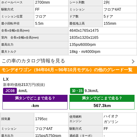
2700mm
2列
ホイールベース
シート列数
FF
フロア4AT
駆動方式
ミッション
フロア
5ドア
ミッション位置
ドア数
5.5m
155mm
最小回転半径
最低地上高
4640x1765x1475
全長x全幅x全高(mm)
1835x1320x1165
室内 全長x全幅x全高(mm)
135ps/6000rpm
最高出力
18kg・m/4000rpm
最大トルク
この車のカタログ情報を見る
モンデオワゴン（94年04月～96年10月モデル）の他のグレード一覧
LX
新車時価格
213
万円(税抜)
JC08
-km/L
10・15
9.3km/L
満タンでどこまで走る？
満タンでどこまで走る？
-km
567.3km
ハイオク
使用燃料
1795cc
排気量
エンジン
ガソリン
フロア4AT
FF
ミッション
駆動方式
115ps/5750rpm
-
最大出力
過給器（ターボ）