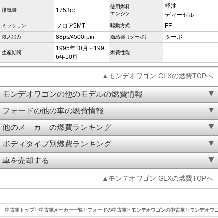
軽油
使用燃料
1753cc
排気量
エンジン
ディーゼル
フロア5MT
FF
ミッション
駆動方式
88ps/4500rpm
ターボ
最大出力
過給器（ターボ）
1995年10月～199
-
生産期間
燃費性能
6年10月
▲モンデオワゴン GLXの燃費TOPへ
モンデオワゴンの他のモデルの燃費情報
フォードの他の車の燃費情報
他のメーカーの燃費ランキング
ボディタイプ別燃費ランキング
車を売却する
▲モンデオワゴン GLXの燃費TOPへ
中古車トップ
中古車メーカー一覧
フォードの中古車
モンデオワゴンの中古車
モンデオワゴン