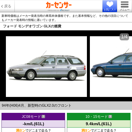
戻る
お気に入り
メニュー
新車時価格はメーカー発表当時の車両本体価格です。また基本情報など、その他の項目について
もメーカー発表時の情報に基いています。
フォード モンデオワゴン GLXの燃費
1/4
94年(H06)4月、新型時のGLX2.0のフロント
JC08モード
10・15モード
-km/L(61L)
9.4km/L(61L)
満タン
でどこまで走る？
満タン
でどこまで走る？