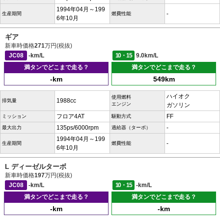
1994年04月～199
-
生産期間
燃費性能
6年10月
ギア
新車時価格
271
万円(税抜)
JC08
-km/L
10・15
9.0km/L
満タンでどこまで走る？
満タンでどこまで走る？
-km
549km
ハイオク
使用燃料
1988cc
排気量
エンジン
ガソリン
フロア4AT
FF
ミッション
駆動方式
135ps/6000rpm
-
最大出力
過給器（ターボ）
1994年04月～199
-
生産期間
燃費性能
6年10月
L ディーゼルターボ
新車時価格
197
万円(税抜)
JC08
-km/L
10・15
-km/L
満タンでどこまで走る？
満タンでどこまで走る？
-km
-km