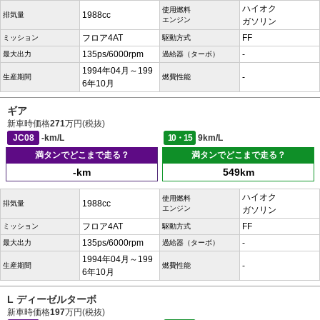
ハイオク
使用燃料
1988cc
排気量
エンジン
ガソリン
フロア4AT
FF
ミッション
駆動方式
135ps/6000rpm
-
最大出力
過給器（ターボ）
1994年04月～199
-
生産期間
燃費性能
6年10月
ギア
新車時価格
271
万円(税抜)
JC08
-km/L
10・15
9km/L
満タンでどこまで走る？
満タンでどこまで走る？
-km
549km
ハイオク
使用燃料
1988cc
排気量
エンジン
ガソリン
フロア4AT
FF
ミッション
駆動方式
135ps/6000rpm
-
最大出力
過給器（ターボ）
1994年04月～199
-
生産期間
燃費性能
6年10月
L ディーゼルターボ
新車時価格
197
万円(税抜)