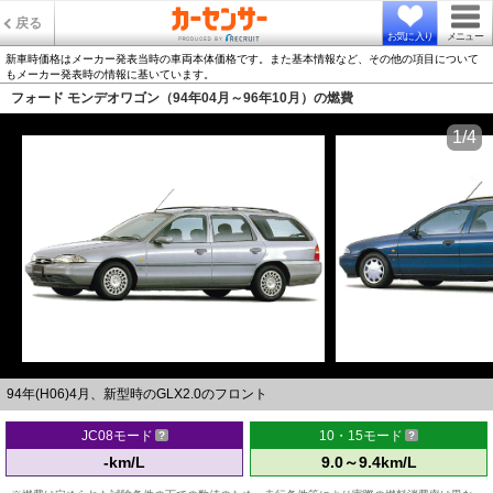
戻る
お気に入り
メニュー
新車時価格はメーカー発表当時の車両本体価格です。また基本情報など、その他の項目について
もメーカー発表時の情報に基いています。
フォード モンデオワゴン（94年04月～96年10月）の燃費
1/4
94年(H06)4月、新型時のGLX2.0のフロント
JC08モード
10・15モード
-km/L
9.0～9.4km/L