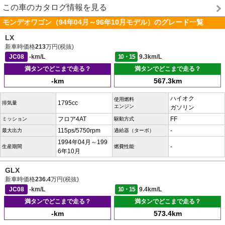
この車のカタログ情報を見る
モンデオワゴン（94年04月～96年10月モデル）のグレード一覧
LX
新車時価格
213
万円(税抜)
JC08
-km/L
10・15
9.3km/L
満タンでどこまで走る？
満タンでどこまで走る？
-km
567.3km
ハイオク
使用燃料
1795cc
排気量
エンジン
ガソリン
フロア4AT
FF
ミッション
駆動方式
115ps/5750rpm
-
最大出力
過給器（ターボ）
1994年04月～199
-
生産期間
燃費性能
6年10月
GLX
新車時価格
236.4
万円(税抜)
JC08
-km/L
10・15
9.4km/L
満タンでどこまで走る？
満タンでどこまで走る？
-km
573.4km