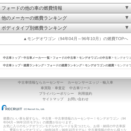
フォードの他の車の燃費情報
他のメーカーの燃費ランキング
ボディタイプ別燃費ランキング
▲モンデオワゴン（94年04月～96年10月）の燃費TOPへ
中古車トップ
中古車メーカー一覧
フォードの中古車
モンデオワゴンの中古車
モンデオワゴン
中古車トップ
燃費ランキング
フォードの燃費ランキング
モンデオワゴンの燃費
モンデオワ
中古車情報ならカーセンサー
カーセンサーエッジ・輸入車
車買取・車査定
中古車リース
プライバシーポリシー
利用規約
サイトマップ
お問い合わせ
燃費のいい車を探すなら、中古車・中古車情報のカーセンサー！モンデオワゴン（94
年04月～96年10月モデル）の燃費が分かります。
お気に入りのモンデオワゴンモデルやグレードを見つけたら、お得・納得の中古車探
し。豊富なモンデオワゴン（94年04月～96年10月モデル）中古車情報の中から様々な