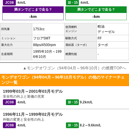
JC08
-km/L
10・15
-km/L
満タンでどこまで走る？
満タンでどこまで走る？
-km
-km
軽油
使用燃料
1753cc
排気量
エンジン
ディーゼル
フロア5MT
FF
ミッション
駆動方式
88ps/4500rpm
ターボ
最大出力
過給器（ターボ）
1995年10月～199
-
生産期間
燃費性能
6年10月
▲モンデオワゴン（94年04月～96年10月）の燃費TOPへ
モンデオワゴン（94年04月～96年10月モデル）の他のマイナーチェ
ンジ一覧
1999年03月～2001年03月モデル
安全性の向上と装備の充実
JC08
-km/L
10・15
9.2km/L
1996年11月～1999年02月モデル
外観の変更と安全性の向上
JC08
-km/L
10・15
8.2～9.6km/L