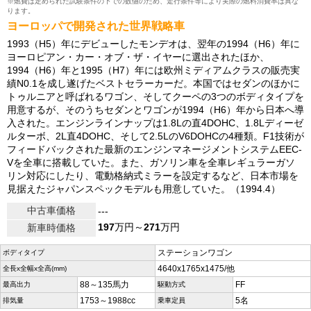
※燃費は定められた試験条件の下での数値のため、走行条件等により実際の燃料消費率は異な
ります。
ヨーロッパで開発された世界戦略車
1993（H5）年にデビューしたモンデオは、翌年の1994（H6）年に
ヨーロピアン・カー・オブ・ザ・イヤーに選出されたほか、
1994（H6）年と1995（H7）年には欧州ミディアムクラスの販売実
績N0.1を成し遂げたベストセラーカーだ。本国ではセダンのほかに
トゥルニアと呼ばれるワゴン、そしてクーペの3つのボディタイプを
用意するが、そのうちセダンとワゴンが1994（H6）年から日本へ導
入された。エンジンラインナップは1.8Lの直4DOHC、1.8Lディーゼ
ルターボ、2L直4DOHC、そして2.5LのV6DOHCの4種類。F1技術が
フィードバックされた最新のエンジンマネージメントシステムEEC-
Vを全車に搭載していた。また、ガソリン車を全車レギュラーガソ
リン対応にしたり、電動格納式ミラーを設定するなど、日本市場を
見据えたジャパンスペックモデルも用意していた。（1994.4）
中古車価格
---
197
万円～
271
万円
新車時価格
ステーションワゴン
ボディタイプ
4640x1765x1475/他
全長x全幅x全高(mm)
88～135馬力
FF
最高出力
駆動方式
1753～1988cc
5名
排気量
乗車定員