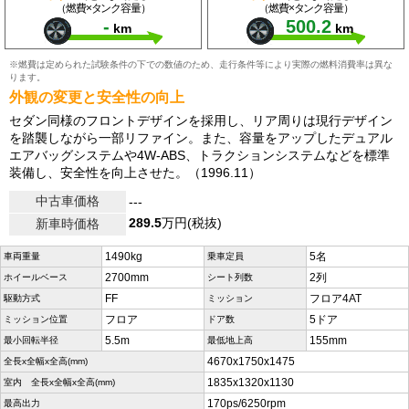
（燃費×タンク容量）
（燃費×タンク容量）
-
500.2
km
km
※燃費は定められた試験条件の下での数値のため、走行条件等により実際の燃料消費率は異な
ります。
外観の変更と安全性の向上
セダン同様のフロントデザインを採用し、リア周りは現行デザイン
を踏襲しながら一部リファイン。また、容量をアップしたデュアル
エアバッグシステムや4W-ABS、トラクションシステムなどを標準
装備し、安全性を向上させた。（1996.11）
中古車価格
---
289.5
万円(税抜)
新車時価格
1490kg
5名
車両重量
乗車定員
2700mm
2列
ホイールベース
シート列数
FF
フロア4AT
駆動方式
ミッション
フロア
5ドア
ミッション位置
ドア数
5.5m
155mm
最小回転半径
最低地上高
4670x1750x1475
全長x全幅x全高(mm)
1835x1320x1130
室内 全長x全幅x全高(mm)
170ps/6250rpm
最高出力