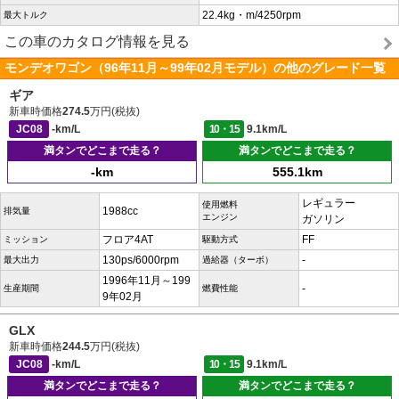
22.4kg・m/4250rpm
最大トルク
この車のカタログ情報を見る
モンデオワゴン（96年11月～99年02月モデル）の他のグレード一覧
ギア
新車時価格
274.5
万円(税抜)
JC08
-km/L
10・15
9.1km/L
満タンでどこまで走る？
満タンでどこまで走る？
-km
555.1km
レギュラー
使用燃料
1988cc
排気量
エンジン
ガソリン
フロア4AT
FF
ミッション
駆動方式
130ps/6000rpm
-
最大出力
過給器（ターボ）
1996年11月～199
-
生産期間
燃費性能
9年02月
GLX
新車時価格
244.5
万円(税抜)
JC08
-km/L
10・15
9.1km/L
満タンでどこまで走る？
満タンでどこまで走る？