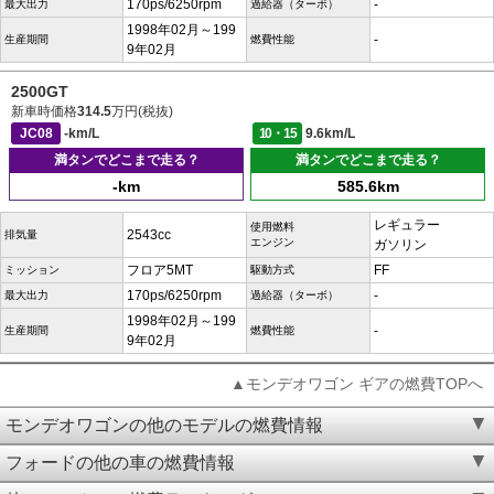
170ps/6250rpm
-
最大出力
過給器（ターボ）
1998年02月～199
-
生産期間
燃費性能
9年02月
2500GT
新車時価格
314.5
万円(税抜)
JC08
-km/L
10・15
9.6km/L
満タンでどこまで走る？
満タンでどこまで走る？
-km
585.6km
レギュラー
使用燃料
2543cc
排気量
エンジン
ガソリン
フロア5MT
FF
ミッション
駆動方式
170ps/6250rpm
-
最大出力
過給器（ターボ）
1998年02月～199
-
生産期間
燃費性能
9年02月
▲モンデオワゴン ギアの燃費TOPへ
モンデオワゴンの他のモデルの燃費情報
フォードの他の車の燃費情報