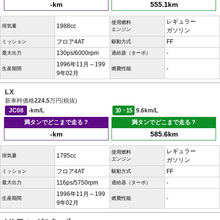
-km
555.1km
レギュラー
使用燃料
1988cc
排気量
エンジン
ガソリン
フロア4AT
FF
ミッション
駆動方式
130ps/6000rpm
-
最大出力
過給器（ターボ）
1996年11月～199
-
生産期間
燃費性能
9年02月
LX
新車時価格
224.5
万円(税抜)
JC08
-km/L
10・15
9.6km/L
満タンでどこまで走る？
満タンでどこまで走る？
-km
585.6km
レギュラー
使用燃料
1795cc
排気量
エンジン
ガソリン
フロア4AT
FF
ミッション
駆動方式
116ps/5750rpm
-
最大出力
過給器（ターボ）
1996年11月～199
-
生産期間
燃費性能
9年02月