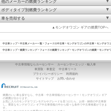
他のメーカーの燃費ランキング
ボディタイプ別燃費ランキング
車を売却する
▲モンデオワゴン ギアの燃費TOPへ
中古車トップ
中古車メーカー一覧
フォードの中古車
モンデオワゴンの中古車
モンデオワゴン
中古車トップ
燃費ランキング
フォードの燃費ランキング
モンデオワゴンの燃費
モンデオワ
中古車情報ならカーセンサー
カーセンサーエッジ・輸入車
車買取・車査定
中古車リース
プライバシーポリシー
利用規約
サイトマップ
お問い合わせ
燃費のいい車を探すなら、中古車・中古車情報のカーセンサー！モンデオワゴン ギア
の燃費が分かります。
お気に入りのモンデオワゴンモデルやグレードを見つけたら、お得・納得の中古車探
し。豊富なモンデオワゴン ギア中古車情報の中から様々な条件で中古車検索ができま
す。