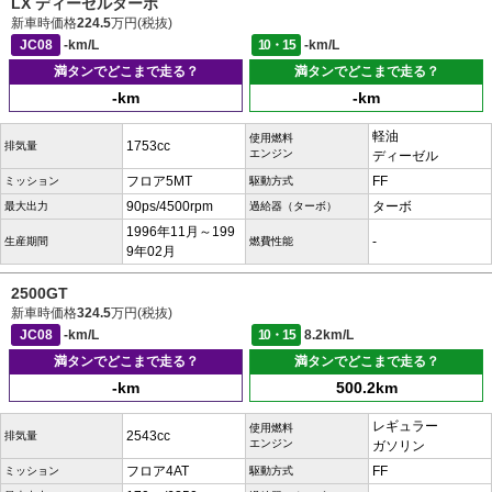
LX ディーゼルターボ
新車時価格
224.5
万円(税抜)
JC08
-km/L
10・15
-km/L
満タンでどこまで走る？
満タンでどこまで走る？
-km
-km
軽油
使用燃料
1753cc
排気量
エンジン
ディーゼル
フロア5MT
FF
ミッション
駆動方式
90ps/4500rpm
ターボ
最大出力
過給器（ターボ）
1996年11月～199
-
生産期間
燃費性能
9年02月
2500GT
新車時価格
324.5
万円(税抜)
JC08
-km/L
10・15
8.2km/L
満タンでどこまで走る？
満タンでどこまで走る？
-km
500.2km
レギュラー
使用燃料
2543cc
排気量
エンジン
ガソリン
フロア4AT
FF
ミッション
駆動方式