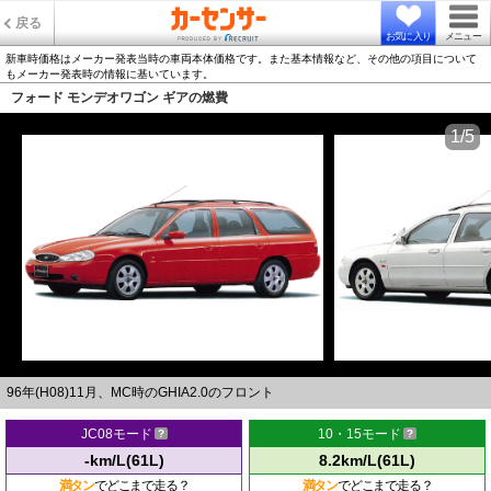
戻る
お気に入り
メニュー
新車時価格はメーカー発表当時の車両本体価格です。また基本情報など、その他の項目について
もメーカー発表時の情報に基いています。
フォード モンデオワゴン ギアの燃費
1/5
96年(H08)11月、MC時のGHIA2.0のフロント
JC08モード
10・15モード
-km/L(61L)
8.2km/L(61L)
満タン
でどこまで走る？
満タン
でどこまで走る？