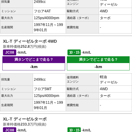
2499cc
排気量
エンジン
ディーゼル
フロア4AT
4WD
ミッション
駆動方式
125ps/4000rpm
ターボ
最大出力
過給器（ターボ）
1997年11月～199
-
生産期間
燃費性能
9年01月
XL-T ディーゼルターボ 4WD
新車時価格
252.8
万円(税抜)
JC08
-km/L
10・15
-km/L
満タンでどこまで走る？
満タンでどこまで走る？
-km
-km
軽油
使用燃料
2499cc
排気量
エンジン
ディーゼル
フロア5MT
4WD
ミッション
駆動方式
125ps/4000rpm
ターボ
最大出力
過給器（ターボ）
1997年11月～199
-
生産期間
燃費性能
9年01月
XL-T ディーゼルターボ
新車時価格
233.3
万円(税抜)
JC08
-km/L
10・15
-km/L