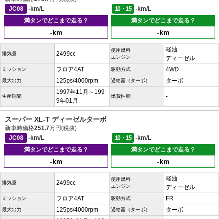
JC08
-km/L
10・15
-km/L
満タンでどこまで走る？
満タンでどこまで走る？
-km
-km
軽油
使用燃料
2499cc
排気量
エンジン
ディーゼル
フロア4AT
4WD
ミッション
駆動方式
125ps/4000rpm
ターボ
最大出力
過給器（ターボ）
1997年11月～199
-
生産期間
燃費性能
9年01月
スーパー XL-T ディーゼルターボ
新車時価格
251.7
万円(税抜)
JC08
-km/L
10・15
-km/L
満タンでどこまで走る？
満タンでどこまで走る？
-km
-km
軽油
使用燃料
2499cc
排気量
エンジン
ディーゼル
フロア4AT
FR
ミッション
駆動方式
125ps/4000rpm
ターボ
最大出力
過給器（ターボ）