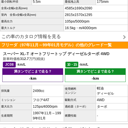
5.5m
175mm
最小回転半径
最低地上高
4585x1690x2090
全長x全幅x全高(mm)
2815x1570x1295
室内 全長x全幅x全高(mm)
105ps/5000rpm
最高出力
16.5kg・m/4000rpm
最大トルク
この車のカタログ情報を見る
フリーダ（97年11月～99年01月モデル）の他のグレード一覧
スーパー XL-T オートフリートップ ディーゼルターボ 4WD
新車時価格
312.7
万円(税抜)
JC08
-km/L
10・15
-km/L
満タンでどこまで走る？
満タンでどこまで走る？
-km
-km
軽油
使用燃料
2499cc
排気量
エンジン
ディーゼル
フロア4AT
4WD
ミッション
駆動方式
125ps/4000rpm
ターボ
最大出力
過給器（ターボ）
1997年11月～199
-
生産期間
燃費性能
9年01月