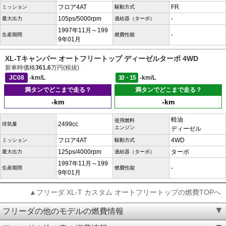
フロア4AT
FR
ミッション
駆動方式
105ps/5000rpm
-
最大出力
過給器（ターボ）
1997年11月～199
-
生産期間
燃費性能
9年01月
XL-Tキャンパー オートフリートップ ディーゼルターボ 4WD
新車時価格
361.6
万円(税抜)
JC08
-km/L
10・15
-km/L
満タンでどこまで走る？
満タンでどこまで走る？
-km
-km
軽油
使用燃料
2499cc
排気量
エンジン
ディーゼル
フロア4AT
4WD
ミッション
駆動方式
125ps/4000rpm
ターボ
最大出力
過給器（ターボ）
1997年11月～199
-
生産期間
燃費性能
9年01月
▲フリーダ XL-T カスタム オートフリートップの燃費TOPへ
フリーダの他のモデルの燃費情報