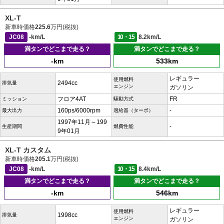
XL-T
新車時価格
225.6
万円(税抜)
JC08
-km/L
10・15
8.2km/L
満タンでどこまで走る？
満タンでどこまで走る？
-km
533km
レギュラー
使用燃料
2494cc
排気量
エンジン
ガソリン
フロア4AT
FR
ミッション
駆動方式
160ps/6000rpm
-
最大出力
過給器（ターボ）
1997年11月～199
-
生産期間
燃費性能
9年01月
XL-T カスタム
新車時価格
205.1
万円(税抜)
JC08
-km/L
10・15
8.4km/L
満タンでどこまで走る？
満タンでどこまで走る？
-km
546km
レギュラー
使用燃料
1998cc
排気量
エンジン
ガソリン