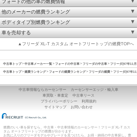
フォードの他の車の燃費情報
他のメーカーの燃費ランキング
ボディタイプ別燃費ランキング
車を売却する
▲フリーダ XL-T カスタム オートフリートップの燃費TOPへ
中古車トップ
中古車メーカー一覧
フォードの中古車
フリーダの中古車
フリーダ(97年11月
中古車トップ
燃費ランキング
フォードの燃費ランキング
フリーダの燃費
フリーダ(97年1
中古車情報ならカーセンサー
カーセンサーエッジ・輸入車
車買取・車査定
中古車リース
プライバシーポリシー
利用規約
サイトマップ
お問い合わせ
燃費のいい車を探すなら、中古車・中古車情報のカーセンサー！フリーダ XL-T カス
タム オートフリートップの燃費が分かります。
お気に入りのフリーダモデルやグレードを見つけたら、お得・納得の中古車探し。豊