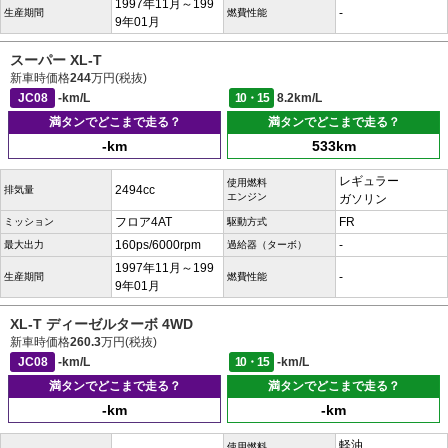
1997年11月～199
-
生産期間
燃費性能
9年01月
スーパー XL-T
新車時価格
244
万円(税抜)
JC08
-km/L
10・15
8.2km/L
満タンでどこまで走る？
満タンでどこまで走る？
-km
533km
レギュラー
使用燃料
2494cc
排気量
エンジン
ガソリン
フロア4AT
FR
ミッション
駆動方式
160ps/6000rpm
-
最大出力
過給器（ターボ）
1997年11月～199
-
生産期間
燃費性能
9年01月
XL-T ディーゼルターボ 4WD
新車時価格
260.3
万円(税抜)
JC08
-km/L
10・15
-km/L
満タンでどこまで走る？
満タンでどこまで走る？
-km
-km
軽油
使用燃料