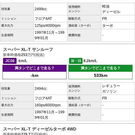
軽油
使用燃料
2499cc
排気量
エンジン
ディーゼル
フロア4AT
FR
ミッション
駆動方式
125ps/4000rpm
ターボ
最大出力
過給器（ターボ）
1997年11月～199
-
生産期間
燃費性能
9年01月
スーパー XL-T サンルーフ
新車時価格
253
万円(税抜)
JC08
-km/L
10・15
8.2km/L
満タンでどこまで走る？
満タンでどこまで走る？
-km
533km
レギュラー
使用燃料
2494cc
排気量
エンジン
ガソリン
フロア4AT
FR
ミッション
駆動方式
160ps/6000rpm
-
最大出力
過給器（ターボ）
1997年11月～199
-
生産期間
燃費性能
9年01月
スーパー XL-T ディーゼルターボ 4WD
新車時価格
278.7
万円(税抜)