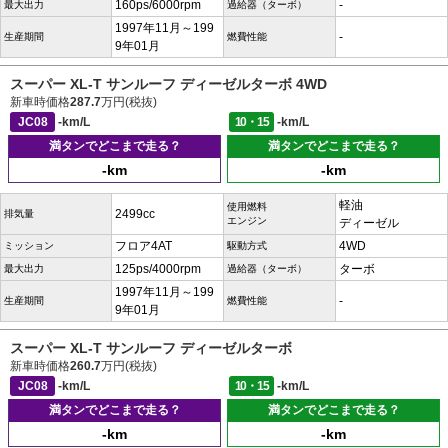
160ps/6000rpm
-
最大出力
過給器（ターボ）
1997年11月～199
-
生産期間
燃費性能
9年01月
スーパー XL-T サンルーフ ディーゼルターボ 4WD
新車時価格
287.7
万円(税抜)
JC08
-km/L
10・15
-km/L
満タンでどこまで走る？
満タンでどこまで走る？
-km
-km
軽油
使用燃料
2499cc
排気量
エンジン
ディーゼル
フロア4AT
4WD
ミッション
駆動方式
125ps/4000rpm
ターボ
最大出力
過給器（ターボ）
1997年11月～199
-
生産期間
燃費性能
9年01月
スーパー XL-T サンルーフ ディーゼルターボ
新車時価格
260.7
万円(税抜)
JC08
-km/L
10・15
-km/L
満タンでどこまで走る？
満タンでどこまで走る？
-km
-km