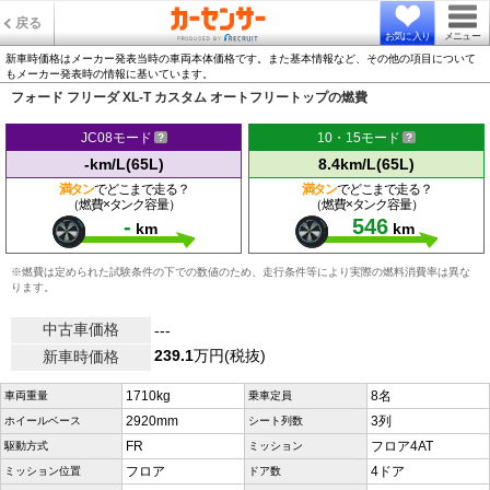
戻る
お気に入り
メニュー
新車時価格はメーカー発表当時の車両本体価格です。また基本情報など、その他の項目について
もメーカー発表時の情報に基いています。
フォード フリーダ XL-T カスタム オートフリートップの燃費
JC08モード
10・15モード
-km/L(65L)
8.4km/L(65L)
満タン
でどこまで走る？
満タン
でどこまで走る？
（燃費×タンク容量）
（燃費×タンク容量）
-
546
km
km
※燃費は定められた試験条件の下での数値のため、走行条件等により実際の燃料消費率は異な
ります。
中古車価格
---
239.1
万円(税抜)
新車時価格
1710kg
8名
車両重量
乗車定員
2920mm
3列
ホイールベース
シート列数
FR
フロア4AT
駆動方式
ミッション
フロア
4ドア
ミッション位置
ドア数