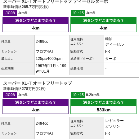
スーパー XL-T オートフリートップ ディーゼルターボ
新車時価格
285.7
万円(税抜)
JC08
-km/L
10・15
-km/L
満タンでどこまで走る？
満タンでどこまで走る？
-km
-km
軽油
使用燃料
2499cc
排気量
エンジン
ディーゼル
フロア4AT
FR
ミッション
駆動方式
125ps/4000rpm
ターボ
最大出力
過給器（ターボ）
1997年11月～199
-
生産期間
燃費性能
9年01月
スーパー XL-T オートフリートップ
新車時価格
278
万円(税抜)
JC08
-km/L
10・15
8.2km/L
満タンでどこまで走る？
満タンでどこまで走る？
-km
533km
レギュラー
使用燃料
2494cc
排気量
エンジン
ガソリン
フロア4AT
FR
ミッション
駆動方式