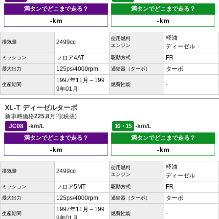
満タンでどこまで走る？
満タンでどこまで走る？
-km
-km
軽油
使用燃料
2499cc
排気量
エンジン
ディーゼル
フロア4AT
FR
ミッション
駆動方式
125ps/4000rpm
ターボ
最大出力
過給器（ターボ）
1997年11月～199
-
生産期間
燃費性能
9年01月
XL-T ディーゼルターボ
新車時価格
225.8
万円(税抜)
JC08
-km/L
10・15
-km/L
満タンでどこまで走る？
満タンでどこまで走る？
-km
-km
軽油
使用燃料
2499cc
排気量
エンジン
ディーゼル
フロア5MT
FR
ミッション
駆動方式
125ps/4000rpm
ターボ
最大出力
過給器（ターボ）
1997年11月～199
-
生産期間
燃費性能
9年01月