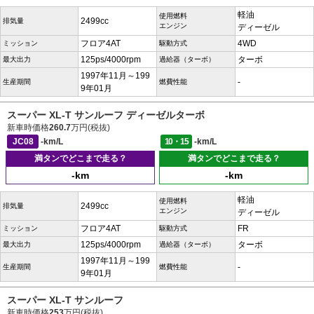
軽油
使用燃料
2499cc
排気量
エンジン
ディーゼル
フロア4AT
4WD
ミッション
駆動方式
125ps/4000rpm
ターボ
最大出力
過給器（ターボ）
1997年11月～199
-
生産期間
燃費性能
9年01月
スーパー XL-T サンルーフ ディーゼルターボ
新車時価格
260.7
万円(税抜)
JC08
-km/L
10・15
-km/L
満タンでどこまで走る？
満タンでどこまで走る？
-km
-km
軽油
使用燃料
2499cc
排気量
エンジン
ディーゼル
フロア4AT
FR
ミッション
駆動方式
125ps/4000rpm
ターボ
最大出力
過給器（ターボ）
1997年11月～199
-
生産期間
燃費性能
9年01月
スーパー XL-T サンルーフ
新車時価格
253
万円(税抜)