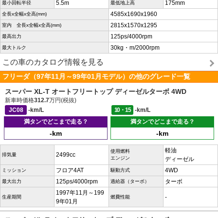
5.5m
175mm
最小回転半径
最低地上高
4585x1690x1960
全長x全幅x全高(mm)
2815x1570x1295
室内 全長x全幅x全高(mm)
125ps/4000rpm
最高出力
30kg・m/2000rpm
最大トルク
この車のカタログ情報を見る
フリーダ（97年11月～99年01月モデル）の他のグレード一覧
スーパー XL-T オートフリートップ ディーゼルターボ 4WD
新車時価格
312.7
万円(税抜)
JC08
-km/L
10・15
-km/L
満タンでどこまで走る？
満タンでどこまで走る？
-km
-km
軽油
使用燃料
2499cc
排気量
エンジン
ディーゼル
フロア4AT
4WD
ミッション
駆動方式
125ps/4000rpm
ターボ
最大出力
過給器（ターボ）
1997年11月～199
-
生産期間
燃費性能
9年01月