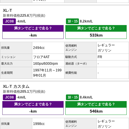
XL-T
新車時価格
225.6
万円(税抜)
JC08
-km/L
10・15
8.2km/L
満タンでどこまで走る？
満タンでどこまで走る？
-km
533km
レギュラー
使用燃料
2494cc
排気量
エンジン
ガソリン
フロア4AT
FR
ミッション
駆動方式
160ps/6000rpm
-
最大出力
過給器（ターボ）
1997年11月～199
-
生産期間
燃費性能
9年01月
XL-T カスタム
新車時価格
205.1
万円(税抜)
JC08
-km/L
10・15
8.4km/L
満タンでどこまで走る？
満タンでどこまで走る？
-km
546km
レギュラー
使用燃料
1998cc
排気量
エンジン
ガソリン