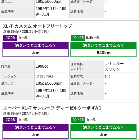
160ps/6000rpm
-
最大出力
過給器（ターボ）
1997年11月～199
-
生産期間
燃費性能
9年01月
XL-T カスタム オートフリートップ
新車時価格
239.1
万円(税抜)
JC08
-km/L
10・15
8.4km/L
満タンでどこまで走る？
満タンでどこまで走る？
-km
546km
レギュラー
使用燃料
1998cc
排気量
エンジン
ガソリン
フロア4AT
FR
ミッション
駆動方式
105ps/5000rpm
-
最大出力
過給器（ターボ）
1997年11月～199
-
生産期間
燃費性能
9年01月
スーパー XL-T サンルーフ ディーゼルターボ 4WD
新車時価格
287.7
万円(税抜)
JC08
-km/L
10・15
-km/L
満タンでどこまで走る？
満タンでどこまで走る？
-km
-km