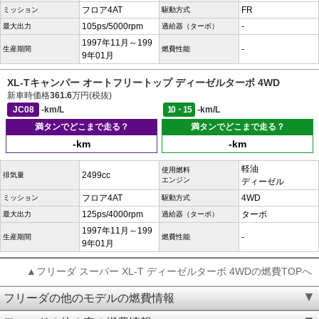
フロア4AT
FR
ミッション
駆動方式
105ps/5000rpm
-
最大出力
過給器（ターボ）
1997年11月～199
-
生産期間
燃費性能
9年01月
XL-Tキャンパー オートフリートップ ディーゼルターボ 4WD
新車時価格
361.6
万円(税抜)
JC08
-km/L
10・15
-km/L
満タンでどこまで走る？
満タンでどこまで走る？
-km
-km
軽油
使用燃料
2499cc
排気量
エンジン
ディーゼル
フロア4AT
4WD
ミッション
駆動方式
125ps/4000rpm
ターボ
最大出力
過給器（ターボ）
1997年11月～199
-
生産期間
燃費性能
9年01月
▲フリーダ スーパー XL-T ディーゼルターボ 4WDの燃費TOPへ
フリーダの他のモデルの燃費情報