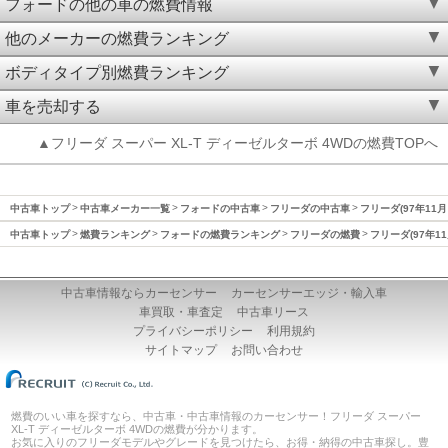
フォードの他の車の燃費情報
他のメーカーの燃費ランキング
ボディタイプ別燃費ランキング
車を売却する
▲フリーダ スーパー XL-T ディーゼルターボ 4WDの燃費TOPへ
中古車トップ
中古車メーカー一覧
フォードの中古車
フリーダの中古車
フリーダ(97年11月
中古車トップ
燃費ランキング
フォードの燃費ランキング
フリーダの燃費
フリーダ(97年1
中古車情報ならカーセンサー
カーセンサーエッジ・輸入車
車買取・車査定
中古車リース
プライバシーポリシー
利用規約
サイトマップ
お問い合わせ
燃費のいい車を探すなら、中古車・中古車情報のカーセンサー！フリーダ スーパー
XL-T ディーゼルターボ 4WDの燃費が分かります。
お気に入りのフリーダモデルやグレードを見つけたら、お得・納得の中古車探し。豊