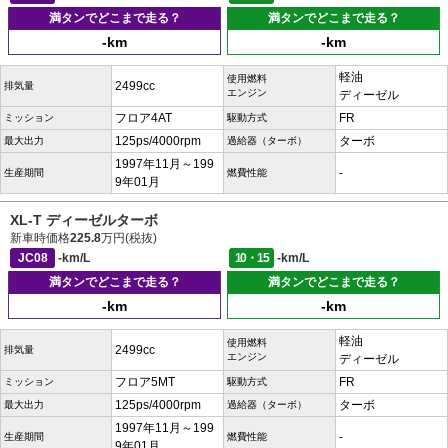
満タンでどこまで走る？
満タンでどこまで走る？
-km
-km
軽油
使用燃料
2499cc
排気量
エンジン
ディーゼル
フロア4AT
FR
ミッション
駆動方式
125ps/4000rpm
ターボ
最大出力
過給器（ターボ）
1997年11月～199
-
生産期間
燃費性能
9年01月
XL-T ディーゼルターボ
新車時価格
225.8
万円(税抜)
JC08
-km/L
10・15
-km/L
満タンでどこまで走る？
満タンでどこまで走る？
-km
-km
軽油
使用燃料
2499cc
排気量
エンジン
ディーゼル
フロア5MT
FR
ミッション
駆動方式
125ps/4000rpm
ターボ
最大出力
過給器（ターボ）
1997年11月～199
-
生産期間
燃費性能
9年01月