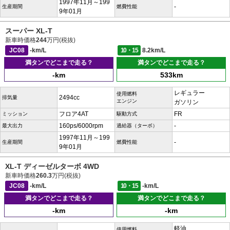
1997年11月～199
-
生産期間
燃費性能
9年01月
スーパー XL-T
新車時価格
244
万円(税抜)
JC08
-km/L
10・15
8.2km/L
満タンでどこまで走る？
満タンでどこまで走る？
-km
533km
レギュラー
使用燃料
2494cc
排気量
エンジン
ガソリン
フロア4AT
FR
ミッション
駆動方式
160ps/6000rpm
-
最大出力
過給器（ターボ）
1997年11月～199
-
生産期間
燃費性能
9年01月
XL-T ディーゼルターボ 4WD
新車時価格
260.3
万円(税抜)
JC08
-km/L
10・15
-km/L
満タンでどこまで走る？
満タンでどこまで走る？
-km
-km
軽油
使用燃料