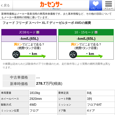
戻る
お気に入り
メニュー
新車時価格はメーカー発表当時の車両本体価格です。また基本情報など、その他の項目について
もメーカー発表時の情報に基いています。
フォード フリーダ スーパー XL-T ディーゼルターボ 4WDの燃費
JC08モード
10・15モード
-km/L(65L)
-km/L(65L)
満タン
でどこまで走る？
満タン
でどこまで走る？
（燃費×タンク容量）
（燃費×タンク容量）
-
-
km
km
※燃費は定められた試験条件の下での数値のため、走行条件等により実際の燃料消費率は異な
ります。
中古車価格
---
278.7
万円(税抜)
新車時価格
1810kg
8名
車両重量
乗車定員
2920mm
3列
ホイールベース
シート列数
4WD
フロア4AT
駆動方式
ミッション
フロア
4ドア
ミッション位置
ドア数