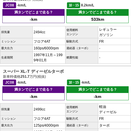
JC08
-km/L
10・15
8.2km/L
満タンでどこまで走る？
満タンでどこまで走る？
-km
533km
レギュラー
使用燃料
2494cc
排気量
エンジン
ガソリン
フロア4AT
FR
ミッション
駆動方式
160ps/6000rpm
-
最大出力
過給器（ターボ）
1997年11月～199
-
生産期間
燃費性能
9年01月
スーパー XL-T ディーゼルターボ
新車時価格
251.7
万円(税抜)
JC08
-km/L
10・15
-km/L
満タンでどこまで走る？
満タンでどこまで走る？
-km
-km
軽油
使用燃料
2499cc
排気量
エンジン
ディーゼル
フロア4AT
FR
ミッション
駆動方式
125ps/4000rpm
ターボ
最大出力
過給器（ターボ）