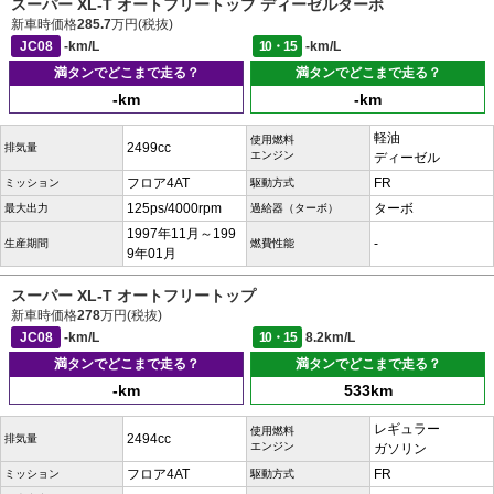
スーパー XL-T オートフリートップ ディーゼルターボ
新車時価格
285.7
万円(税抜)
JC08
-km/L
10・15
-km/L
満タンでどこまで走る？
満タンでどこまで走る？
-km
-km
軽油
使用燃料
2499cc
排気量
エンジン
ディーゼル
フロア4AT
FR
ミッション
駆動方式
125ps/4000rpm
ターボ
最大出力
過給器（ターボ）
1997年11月～199
-
生産期間
燃費性能
9年01月
スーパー XL-T オートフリートップ
新車時価格
278
万円(税抜)
JC08
-km/L
10・15
8.2km/L
満タンでどこまで走る？
満タンでどこまで走る？
-km
533km
レギュラー
使用燃料
2494cc
排気量
エンジン
ガソリン
フロア4AT
FR
ミッション
駆動方式