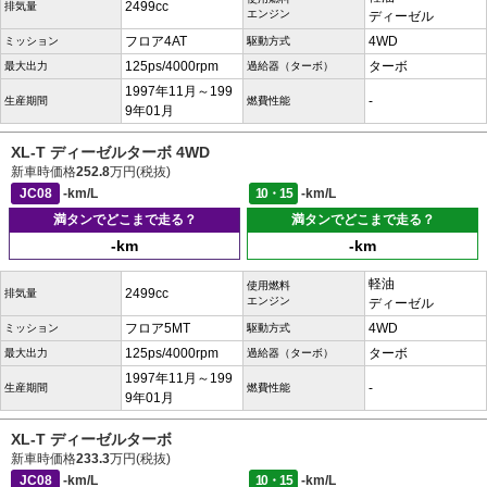
2499cc
排気量
エンジン
ディーゼル
フロア4AT
4WD
ミッション
駆動方式
125ps/4000rpm
ターボ
最大出力
過給器（ターボ）
1997年11月～199
-
生産期間
燃費性能
9年01月
XL-T ディーゼルターボ 4WD
新車時価格
252.8
万円(税抜)
JC08
-km/L
10・15
-km/L
満タンでどこまで走る？
満タンでどこまで走る？
-km
-km
軽油
使用燃料
2499cc
排気量
エンジン
ディーゼル
フロア5MT
4WD
ミッション
駆動方式
125ps/4000rpm
ターボ
最大出力
過給器（ターボ）
1997年11月～199
-
生産期間
燃費性能
9年01月
XL-T ディーゼルターボ
新車時価格
233.3
万円(税抜)
JC08
-km/L
10・15
-km/L