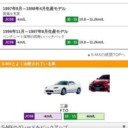
1997年9月～1998年4月生産モデル
装備を充実
JC08
-km/L
10・15
10.8～11.2km/L
1996年11月～1997年8月生産モデル
ベンチシート採用の四角いハッチバック
JC08
-km/L
10・15
10.8～11.2km/L
▲S-MXの燃費TOPへ
S-MXとよく比較されている車
三菱
FTO
JC08
-km/L
10・15
-km/L
S-MXのグレードをピックアップ