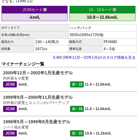
となる。(1996.11)
JC08モード
10・15モード
-km/L
10.8～11.6km/L
ハッチバック
ボディタイプ
3935x1695x1735/他
全長x全幅x全高(mm)
130～140馬力
FF/4WD
最高出力
駆動方式
1972cc
4～5名
排気量
乗車定員
S-MX (96年11月～02年1月)のカタログ情報を見る
マイナーチェンジ一覧
2000年12月～2002年1月生産モデル
内外装を小変更
JC08
-km/L
10・15
11.4～11.6km/L
1999年9月～2000年11月生産モデル
内外装の変更とエンジンのパワーアップ
JC08
-km/L
10・15
11.4～11.6km/L
1998年5月～1999年8月生産モデル
シート地を変更
JC08
-km/L
10・15
10.8～11.2km/L