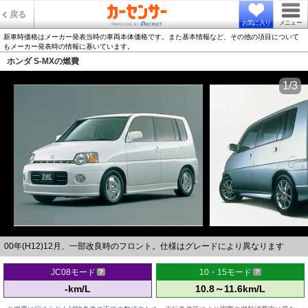
戻る
お気に入り
メニュー
新車時価格はメーカー発表当時の車両本体価格です。また基本情報など、その他の項目について
もメーカー発表時の情報に基いています。
ホンダ S-MXの燃費
1/3
00年(H12)12月、一部改良時のフロント。仕様はグレードにより異なります
JC08モード
10・15モード
-km/L
10.8～11.6km/L