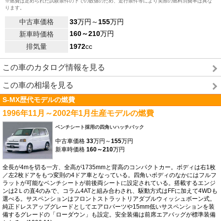
※燃費は定められた試験条件の下での数値のため、走行条件等により実際の燃料消費率は異な
ります。
中古車価格
33
万円～
155
万円
160～210
万円
新車時価格
排気量
1972
cc
この車のカタログ情報を見る
この車の相場を見る
S-MX歴代モデルの燃費
1996年11月～2002年1月生産モデルの燃費
ベンチシート採用の四角いハッチバック
中古車価格
33
万円～
155
万円
新車時価格
160～210
万円
全長が4mを切る一方、全高が1735mmと背高のコンパクトカー。ボディは右1枚
／左2枚ドアをもつ変則の4ドア車となっている。四角いボディのなかにはフルフ
ラットが可能なベンチシートが前後両シートに設定されている。搭載するエンジ
ンは2Ｌの直4のみで、コラム4ATと組み合わされ、駆動方式はFFに加えて4WDも
選べる。サスペンションはフロントストラットリアダブルウィッシュボーン式。
純正ドレスアップグレードとしてエアロパーツや15mm低いサスペンションを装
備するグレードの「ローダウン」も設定。安全装備は前席エアバッグが標準装備