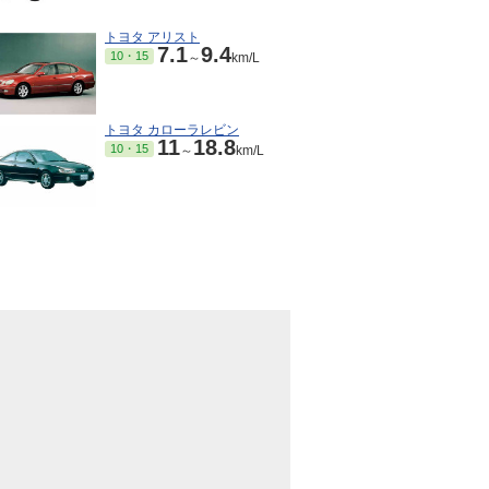
トヨタ アリスト
7.1
9.4
10・15
～
km/L
トヨタ カローラレビン
11
18.8
10・15
～
km/L