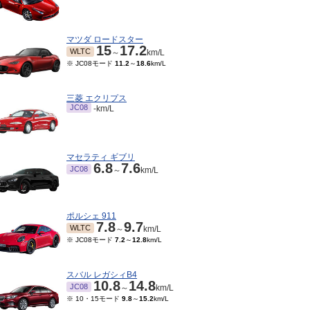
マツダ ロードスター
15
17.2
WLTC
～
km/L
※ JC08モード
11.2
～
18.6
km/L
三菱 エクリプス
JC08
-km/L
マセラティ ギブリ
6.8
7.6
JC08
～
km/L
ポルシェ 911
7.8
9.7
WLTC
～
km/L
※ JC08モード
7.2
～
12.8
km/L
スバル レガシィB4
10.8
14.8
JC08
～
km/L
※ 10・15モード
9.8
～
15.2
km/L