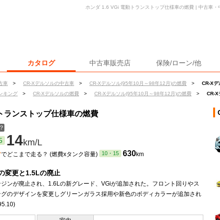
ホンダ 1.6 VGi 電動トランストップ仕様車の燃費 | 中古
カタログ
中古車販売店
保険/ローン/他
古車
>
CR-Xデルソルの中古車
>
CR-Xデルソル(95年10月～98年12月)の燃費
>
CR-X
ンキング
>
CR-Xデルソルの燃費
>
CR-Xデルソル(95年10月～98年12月)の燃費
>
CR-
 電動トランストップ仕様車の燃費
？
14
5
km/L
ン
630
10・15
でどこまで走る？ (燃費xタンク容量)
km
の変更と1.5Lの廃止
エンジンが廃止され、1.6Lの新グレード、VGiが追加された。フロント回りやス
ングのデザインを変更しグリーンガラス採用や新色のボディカラーが追加され
5.10)