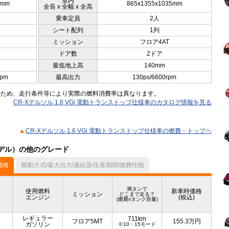
室内
5mm
865x1355x1035mm
全長 x 全幅 x 全高
乗車定員
2人
シート配列
1列
ミッション
フロア4AT
ドア数
2ドア
最低地上高
140mm
rpm
最高出力
130ps/6600rpm
のため、走行条件等により実際の燃料消費率は異なります。
CR-Xデルソル 1.6 VGi 電動トランストップ仕様車のカタログ情報を見る
CR-Xデルソル 1.6 VGi 電動トランストップ仕様車の燃費・トップヘ
月モデル）の他のグレード
価格
駆動方式/最大出力/過給器/生産期間/燃費性能
満タンで
使用燃料
新車時価格
ミッション
どこまで走る？
エンジン
(税込)
(燃費xタンク容量)
レギュラー
711km
フロア5MT
155.3
万円
ガソリン
※10・15モード