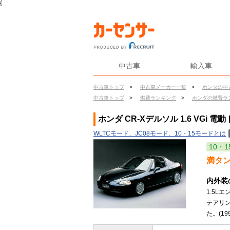
{
中古車
輸入車
中古車トップ
>
中古車メーカー一覧
>
ホンダの中
中古車トップ
>
燃費ランキング
>
ホンダの燃費ラ
ホンダ CR-Xデルソル 1.6 VGi
WLTCモード、JC08モード、10・15モードとは
10・1
満タ
内外装
1.5L
テアリ
た。(199