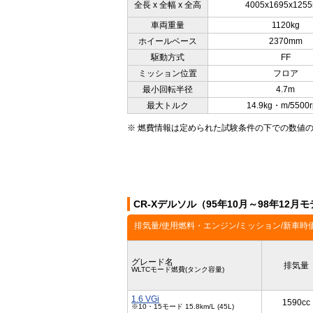
全長 x 全幅 x 全高
4005x1695x125
車両重量
1120kg
ホイールベース
2370mm
駆動方式
FF
ミッション位置
フロア
最小回転半径
4.7m
最大トルク
14.9kg・m/5500
※ 燃費情報は定められた試験条件の下での数値
CR-Xデルソル（95年10月～98年12
排気量/使用燃料・エンジン/ミッション/新車時
グレード名
排気量
WLTCモード燃費(タンク容量)
1.6 VGi
1590cc
※10・15モード 15.8km/L (45L)