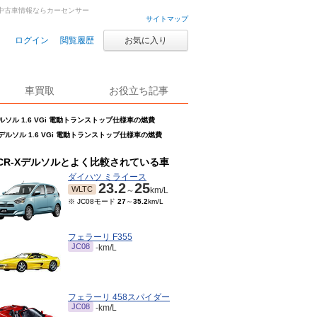
車・中古車情報ならカーセンサー
サイトマップ
ログイン
閲覧履歴
お気に入り
車買取
お役立ち記事
デルソル 1.6 VGi 電動トランストップ仕様車の燃費
Xデルソル 1.6 VGi 電動トランストップ仕様車の燃費
CR-Xデルソルとよく比較されている車
ダイハツ ミライース
23.2
25
WLTC
～
km/L
※ JC08モード
27
～
35.2
km/L
フェラーリ F355
JC08
-km/L
フェラーリ 458スパイダー
JC08
-km/L