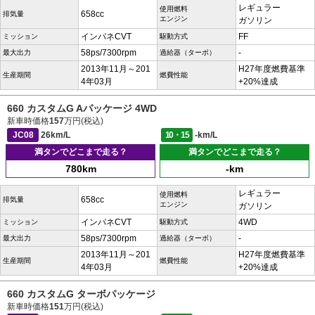
レギュラー
使用燃料
658cc
排気量
エンジン
ガソリン
インパネCVT
FF
ミッション
駆動方式
58ps/7300rpm
-
最大出力
過給器（ターボ）
2013年11月～201
H27年度燃費基準
生産期間
燃費性能
4年03月
+20%達成
660 カスタムG Aパッケージ 4WD
新車時価格
157
万円(税込)
JC08
26km/L
10・15
-km/L
満タンでどこまで走る？
満タンでどこまで走る？
780km
-km
レギュラー
使用燃料
658cc
排気量
エンジン
ガソリン
インパネCVT
4WD
ミッション
駆動方式
58ps/7300rpm
-
最大出力
過給器（ターボ）
2013年11月～201
H27年度燃費基準
生産期間
燃費性能
4年03月
+20%達成
660 カスタムG ターボパッケージ
新車時価格
151
万円(税込)