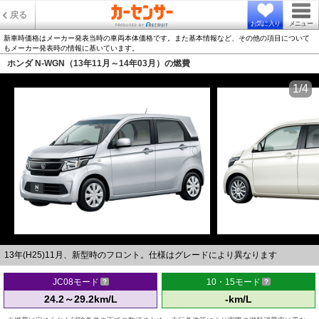
戻る
お気に入り
メニュー
新車時価格はメーカー発表当時の車両本体価格です。また基本情報など、その他の項目について
もメーカー発表時の情報に基いています。
ホンダ N-WGN（13年11月～14年03月）の燃費
1/4
13年(H25)11月、新型時のフロント。仕様はグレードにより異なります
JC08モード
10・15モード
24.2～29.2km/L
-km/L