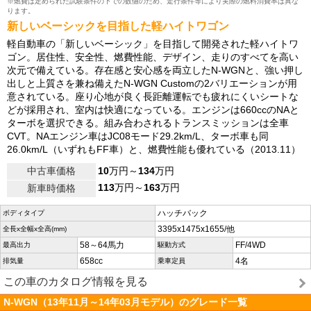
※燃費は定められた試験条件の下での数値のため、走行条件等により実際の燃料消費率は異な
ります。
新しいベーシックを目指した軽ハイトワゴン
軽自動車の「新しいベーシック」を目指して開発された軽ハイトワ
ゴン。居住性、安全性、燃費性能、デザイン、走りのすべてを高い
次元で備えている。存在感と安心感を両立したN-WGNと、強い押し
出しと上質さを兼ね備えたN-WGN Customの2バリエーションが用
意されている。座り心地が良く長距離運転でも疲れにくいシートな
どが採用され、室内は快適になっている。エンジンは660ccのNAと
ターボを選択できる。組み合わされるトランスミッションは全車
CVT。NAエンジン車はJC08モード29.2km/L、ターボ車も同
26.0km/L（いずれもFF車）と、燃費性能も優れている（2013.11）
中古車価格
10
万円～
134
万円
113
万円～
163
万円
新車時価格
ハッチバック
ボディタイプ
3395x1475x1655/他
全長x全幅x全高(mm)
58～64馬力
FF/4WD
最高出力
駆動方式
658cc
4名
排気量
乗車定員
この車のカタログ情報を見る
N-WGN（13年11月～14年03月モデル）のグレード一覧