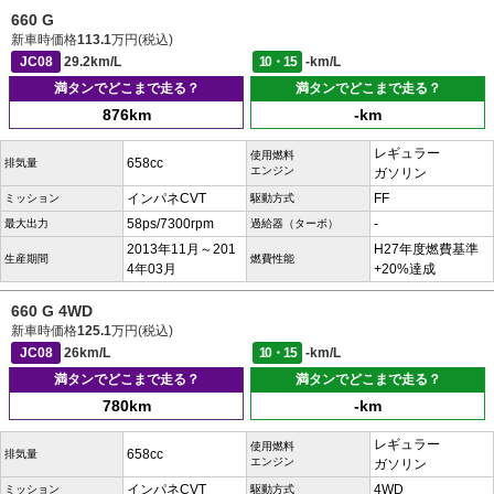
660 G
新車時価格
113.1
万円(税込)
JC08
29.2km/L
10・15
-km/L
満タンでどこまで走る？
満タンでどこまで走る？
876km
-km
レギュラー
使用燃料
658cc
排気量
エンジン
ガソリン
インパネCVT
FF
ミッション
駆動方式
58ps/7300rpm
-
最大出力
過給器（ターボ）
2013年11月～201
H27年度燃費基準
生産期間
燃費性能
4年03月
+20%達成
660 G 4WD
新車時価格
125.1
万円(税込)
JC08
26km/L
10・15
-km/L
満タンでどこまで走る？
満タンでどこまで走る？
780km
-km
レギュラー
使用燃料
658cc
排気量
エンジン
ガソリン
インパネCVT
4WD
ミッション
駆動方式