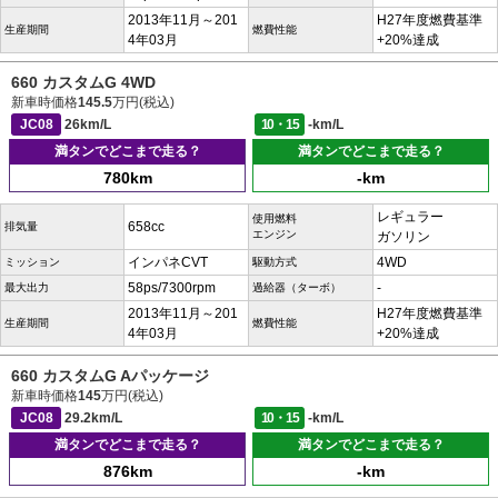
2013年11月～201
H27年度燃費基準
生産期間
燃費性能
4年03月
+20%達成
660 カスタムG 4WD
新車時価格
145.5
万円(税込)
JC08
26km/L
10・15
-km/L
満タンでどこまで走る？
満タンでどこまで走る？
780km
-km
レギュラー
使用燃料
658cc
排気量
エンジン
ガソリン
インパネCVT
4WD
ミッション
駆動方式
58ps/7300rpm
-
最大出力
過給器（ターボ）
2013年11月～201
H27年度燃費基準
生産期間
燃費性能
4年03月
+20%達成
660 カスタムG Aパッケージ
新車時価格
145
万円(税込)
JC08
29.2km/L
10・15
-km/L
満タンでどこまで走る？
満タンでどこまで走る？
876km
-km