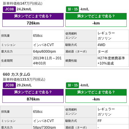
新車時価格
147
万円(税込)
JC08
24.2km/L
10・15
-km/L
満タンでどこまで走る？
満タンでどこまで走る？
726km
-km
レギュラー
使用燃料
658cc
排気量
エンジン
ガソリン
インパネCVT
4WD
ミッション
駆動方式
64ps/6000rpm
ターボ
最大出力
過給器（ターボ）
2013年11月～201
H27年度燃費基準
生産期間
燃費性能
4年03月
+10%達成
660 カスタムG
新車時価格
133.5
万円(税込)
JC08
29.2km/L
10・15
-km/L
満タンでどこまで走る？
満タンでどこまで走る？
876km
-km
レギュラー
使用燃料
658cc
排気量
エンジン
ガソリン
インパネCVT
FF
ミッション
駆動方式
58ps/7300rpm
-
最大出力
過給器（ターボ）