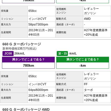
780km
-km
レギュラー
使用燃料
658cc
排気量
エンジン
ガソリン
インパネCVT
4WD
ミッション
駆動方式
58ps/7300rpm
-
最大出力
過給器（ターボ）
2013年11月～201
H27年度燃費基準
生産期間
燃費性能
4年03月
+20%達成
660 G ターボパッケージ
新車時価格
135
万円(税込)
JC08
26km/L
10・15
-km/L
満タンでどこまで走る？
満タンでどこまで走る？
780km
-km
レギュラー
使用燃料
658cc
排気量
エンジン
ガソリン
インパネCVT
FF
ミッション
駆動方式
64ps/6000rpm
ターボ
最大出力
過給器（ターボ）
2013年11月～201
H27年度燃費基準
生産期間
燃費性能
4年03月
+20%達成
660 G ターボパッケージ 4WD