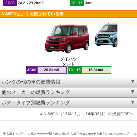
JC08
24.2～29.2km/L
10・15
-km/L
N-WGNとよく比較されている車
ダイハツ
タント
JC08
20.8km/L
10・15
16.8km/L
ホンダの他の車の燃費情報
他のメーカーの燃費ランキング
ボディタイプ別燃費ランキング
▲N-WGN（13年11月～14年03月）の燃費TOPへ
中古車トップ
中古車メーカー一覧
ホンダの中古車
N-WGNの中古車
N-WGN(13年11月～1