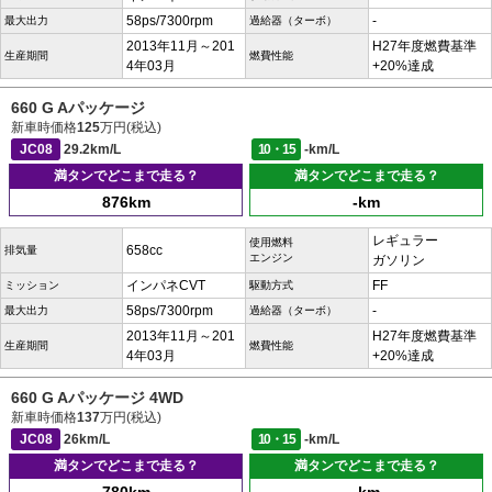
58ps/7300rpm
-
最大出力
過給器（ターボ）
2013年11月～201
H27年度燃費基準
生産期間
燃費性能
4年03月
+20%達成
660 G Aパッケージ
新車時価格
125
万円(税込)
JC08
29.2km/L
10・15
-km/L
満タンでどこまで走る？
満タンでどこまで走る？
876km
-km
レギュラー
使用燃料
658cc
排気量
エンジン
ガソリン
インパネCVT
FF
ミッション
駆動方式
58ps/7300rpm
-
最大出力
過給器（ターボ）
2013年11月～201
H27年度燃費基準
生産期間
燃費性能
4年03月
+20%達成
660 G Aパッケージ 4WD
新車時価格
137
万円(税込)
JC08
26km/L
10・15
-km/L
満タンでどこまで走る？
満タンでどこまで走る？