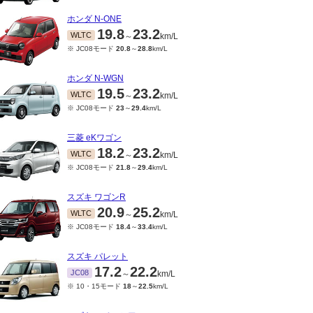
ホンダ N-ONE
19.8
23.2
WLTC
～
km/L
※ JC08モード
20.8
～
28.8
km/L
ホンダ N-WGN
19.5
23.2
WLTC
～
km/L
※ JC08モード
23
～
29.4
km/L
三菱 eKワゴン
18.2
23.2
WLTC
～
km/L
※ JC08モード
21.8
～
29.4
km/L
スズキ ワゴンR
20.9
25.2
WLTC
～
km/L
※ JC08モード
18.4
～
33.4
km/L
スズキ パレット
17.2
22.2
JC08
～
km/L
※ 10・15モード
18
～
22.5
km/L