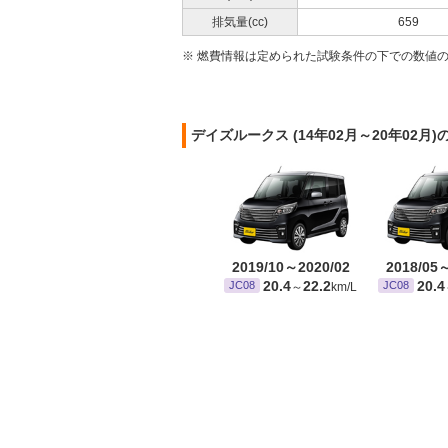
排気量(cc)
659
※ 燃費情報は定められた試験条件の下での数値
デイズルークス (14年02月～20年02
2019/10～2020/02
2018/05
20.4
22.2
20.4
JC08
JC08
～
km/L