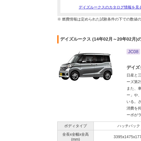
デイズルークスのカタログ情報を見
※ 燃費情報は定められた試験条件の下での数値
デイズルークス (14年02月～20年02月
JC08
デイズ
日産と
ーズ第
また、
ー」や
いる。
消費を抑
ーボがラ
ボディタイプ
ハッチバック
全長x全幅x全高
3395x1475x17
(mm)