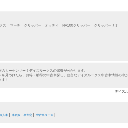
クス
マーチ
クリッパー
オッティ
NV100クリッパー
クリッパーリオ
報のカーセンサー！デイズルークスの燃費が分かります。
ドを見つけたら、お得・納得の中古車探し。豊富なデイズルークス中古車情報の中
ます！
デイズル
輸入車
車買取・車査定
中古車リース