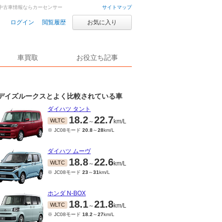
・中古車情報ならカーセンサー
サイトマップ
ログイン
閲覧履歴
お気に入り
車買取
お役立ち記事
デイズルークスとよく比較されている車
ダイハツ タント
18.2
22.7
WLTC
～
km/L
※ JC08モード
20.8
～
28
km/L
ダイハツ ムーヴ
18.8
22.6
WLTC
～
km/L
※ JC08モード
23
～
31
km/L
ホンダ N-BOX
18.1
21.8
WLTC
～
km/L
※ JC08モード
18.2
～
27
km/L