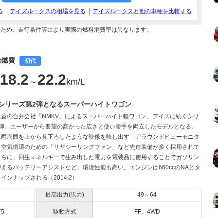
る
デイズルークスの相場を見る
デイズルークスと他の車種を比較する
のため、走行条件等により実際の燃料消費率は異なります。
)の燃費
初代
18.2
22.2
～
km/L
シリーズ第2弾となるスーパーハイトワゴン
三菱の合弁会社「NMKV」によるスーパーハイト軽ワゴン。デイズに続くシリ
2弾。ユーザーから要望の高かった広さと使い勝手を両立したモデルとなる。
車両周囲を上から見下ろしたような映像を映し出す「アラウンドビューモニタ
、空気循環のための「リヤシーリングファン」など先進装備が多く採用されて
さらに、回生エネルギーで生み出した電力を電装品に使用することでガソリン
えるバッテリーアシストなど、環境性能も高い。エンジンは660ccのNAとタ
インナップされる（2014.2）
最高出力(馬力)
49～64
75
駆動方式
FF、4WD