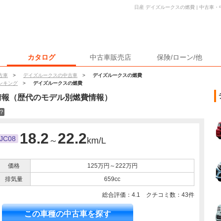
日産 デイズルークスの燃費 | 中古車
カタログ
中古車販売店
保険/ローン/他
古車
>
デイズルークスの中古車
>
デイズルークスの燃費
ンキング
>
デイズルークスの燃費
情報（歴代のモデル別燃費情報）
？
18.2
22.2
JC08
～
km/L
価格
125万円～222万円
排気量
659cc
総合評価：
4.1
クチコミ数：
43
件
この車種の中古車を探す