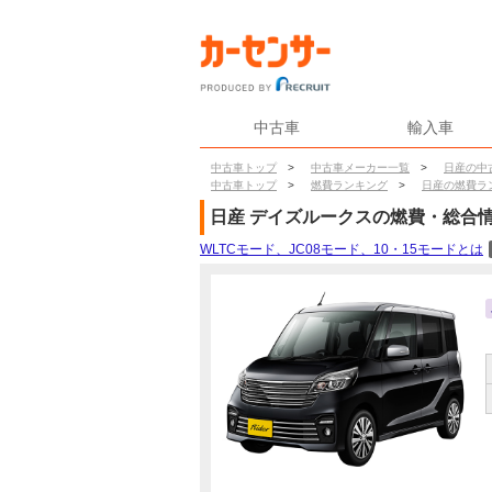
中古車
輸入車
中古車トップ
>
中古車メーカー一覧
>
日産の中
中古車トップ
>
燃費ランキング
>
日産の燃費ラ
日産
デイズルークス
の燃費・総合
WLTCモード、JC08モード、10・15モードとは