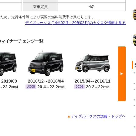
乗車定員
4名
のため、走行条件等により実際の燃料消費率は異なります。
デイズルークス (14年02月～20年02月)のカタログ情報を見る
月)のマイナーチェンジ一覧
▶
～2019/09
2016/12～2018/04
2015/04～2016/11
2014/
22.2
20.4
22.2
20.2
22
1
JC08
JC08
JC08
～
km/L
～
km/L
～
km/L
デイズルークスの燃費・トップヘ