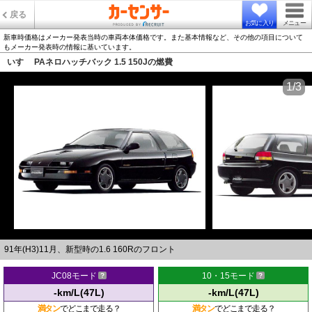
戻る
お気に入り
メニュー
新車時価格はメーカー発表当時の車両本体価格です。また基本情報など、その他の項目について
もメーカー発表時の情報に基いています。
いすゞ PAネロハッチバック 1.5 150Jの燃費
1/3
91年(H3)11月、新型時の1.6 160Rのフロント
JC08モード
10・15モード
-km/L(47L)
-km/L(47L)
満タン
でどこまで走る？
満タン
でどこまで走る？