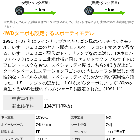
（燃費×タンク容量）
（燃費×タンク容量）
-
-
km
km
※燃費は定められた試験条件の下での数値のため、走行条件等により実際の燃料消費率は異な
ります。
4WDターボも設定するスポーティモデル
1991（H3）年にラインナップされたワゴン風のハッチバックモデ
ル。いすゞジェミニのヤナセ販売モデルで、フロントマスクが異な
る。いすゞジェミニが異形2灯ヘッドランプなのに対し、PAネロハ
ッチバックはジェミニ北米仕様と同じセミリトラクタブルライトの
フロントマスクをもつ。スペシャリティ度はこちらのほうが上だ。
クーペをベースにステーションワゴンのようにルーフを延ばした個
性的なスタイルを採用。スペシャリティでなおかつ高い実用性を誇
った。1.5Lエンジンのほかに、1.6Lながらターボによって180psを
発生する4WD仕様のイルムシャーRも設定された。(1991.11)
中古車価格
---
134
万円(税抜)
新車時価格
1030kg
5名
車両重量
乗車定員
2450mm
2列
ホイールベース
シート列数
FF
フロア5MT
駆動方式
ミッション
フロア
3ドア
ミッション位置
ドア数