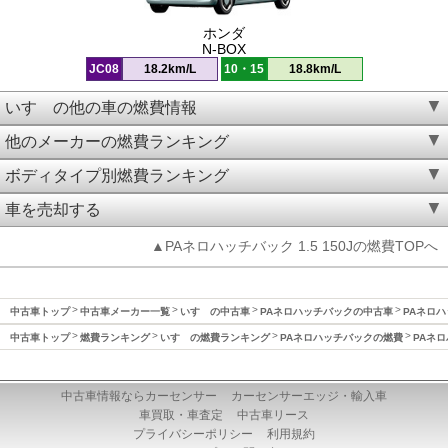
ホンダ
N-BOX
JC08
18.2km/L
10・15
18.8km/L
いすゞの他の車の燃費情報
他のメーカーの燃費ランキング
ボディタイプ別燃費ランキング
車を売却する
▲PAネロハッチバック 1.5 150Jの燃費TOPへ
中古車トップ
中古車メーカー一覧
いすゞの中古車
PAネロハッチバックの中古車
PAネロハ
中古車トップ
燃費ランキング
いすゞの燃費ランキング
PAネロハッチバックの燃費
PAネロ
中古車情報ならカーセンサー
カーセンサーエッジ・輸入車
車買取・車査定
中古車リース
プライバシーポリシー
利用規約