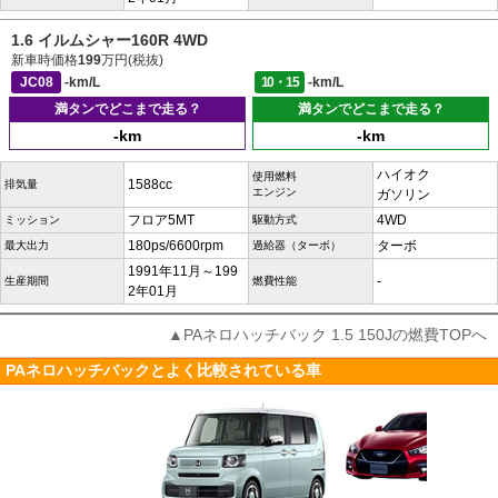
1.6 イルムシャー160R 4WD
新車時価格
199
万円(税抜)
JC08
-km/L
10・15
-km/L
満タンでどこまで走る？
満タンでどこまで走る？
-km
-km
ハイオク
使用燃料
1588cc
排気量
エンジン
ガソリン
フロア5MT
4WD
ミッション
駆動方式
180ps/6600rpm
ターボ
最大出力
過給器（ターボ）
1991年11月～199
-
生産期間
燃費性能
2年01月
▲PAネロハッチバック 1.5 150Jの燃費TOPへ
PAネロハッチバックとよく比較されている車