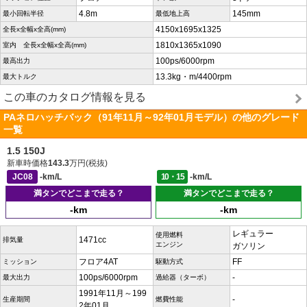
4.8m
145mm
最小回転半径
最低地上高
4150x1695x1325
全長x全幅x全高(mm)
1810x1365x1090
室内 全長x全幅x全高(mm)
100ps/6000rpm
最高出力
13.3kg・m/4400rpm
最大トルク
この車のカタログ情報を見る
PAネロハッチバック（91年11月～92年01月モデル）の他のグレード
一覧
1.5 150J
新車時価格
143.3
万円(税抜)
JC08
-km/L
10・15
-km/L
満タンでどこまで走る？
満タンでどこまで走る？
-km
-km
レギュラー
使用燃料
1471cc
排気量
エンジン
ガソリン
フロア4AT
FF
ミッション
駆動方式
100ps/6000rpm
-
最大出力
過給器（ターボ）
1991年11月～199
-
生産期間
燃費性能
2年01月