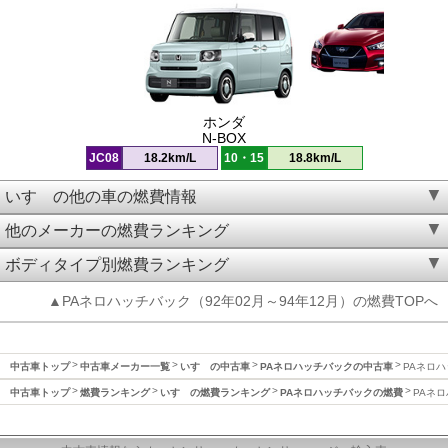
ホンダ
N-BOX
JC08
18.2km/L
10・15
18.8km/L
いすゞの他の車の燃費情報
他のメーカーの燃費ランキング
ボディタイプ別燃費ランキング
▲PAネロハッチバック（92年02月～94年12月）の燃費TOPへ
中古車トップ
中古車メーカー一覧
いすゞの中古車
PAネロハッチバックの中古車
PAネロハ
中古車トップ
燃費ランキング
いすゞの燃費ランキング
PAネロハッチバックの燃費
PAネロ