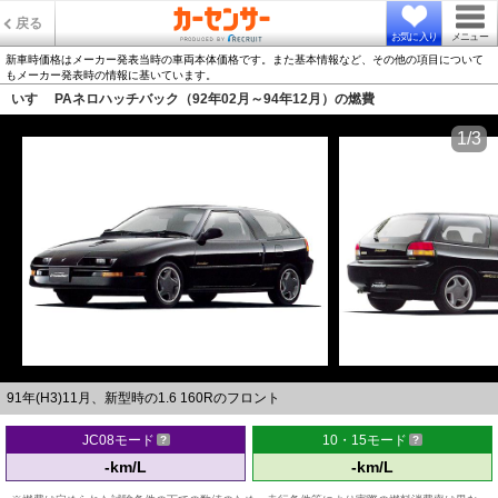
戻る
お気に入り
メニュー
新車時価格はメーカー発表当時の車両本体価格です。また基本情報など、その他の項目について
もメーカー発表時の情報に基いています。
いすゞ PAネロハッチバック（92年02月～94年12月）の燃費
1/3
91年(H3)11月、新型時の1.6 160Rのフロント
JC08モード
10・15モード
-km/L
-km/L