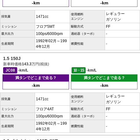
-km
-km
レギュラー
使用燃料
1471cc
排気量
エンジン
ガソリン
フロア5MT
FF
ミッション
駆動方式
100ps/6000rpm
-
最大出力
過給器（ターボ）
1992年02月～199
-
生産期間
燃費性能
4年12月
1.5 150J
新車時価格
143.3
万円(税抜)
JC08
-km/L
10・15
-km/L
満タンでどこまで走る？
満タンでどこまで走る？
-km
-km
レギュラー
使用燃料
1471cc
排気量
エンジン
ガソリン
フロア4AT
FF
ミッション
駆動方式
100ps/6000rpm
-
最大出力
過給器（ターボ）
1992年02月～199
-
生産期間
燃費性能
4年12月