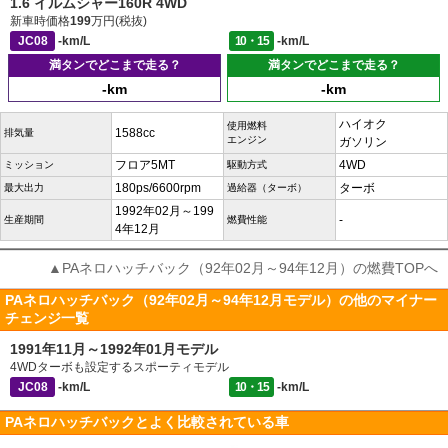
1.6 イルムシャー160R 4WD
新車時価格
199
万円(税抜)
JC08
-km/L
10・15
-km/L
満タンでどこまで走る？
満タンでどこまで走る？
-km
-km
ハイオク
使用燃料
1588cc
排気量
エンジン
ガソリン
フロア5MT
4WD
ミッション
駆動方式
180ps/6600rpm
ターボ
最大出力
過給器（ターボ）
1992年02月～199
-
生産期間
燃費性能
4年12月
▲PAネロハッチバック（92年02月～94年12月）の燃費TOPへ
PAネロハッチバック（92年02月～94年12月モデル）の他のマイナー
チェンジ一覧
1991年11月～1992年01月モデル
4WDターボも設定するスポーティモデル
JC08
-km/L
10・15
-km/L
PAネロハッチバックとよく比較されている車