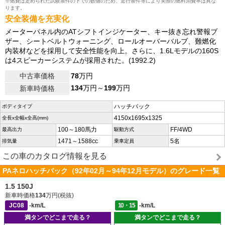
※燃費は定められた試験条件の下での数値のため、走行条件等により実際の燃料消費率は異な
ります。
安全装備を充実化
メーターパネル内のATシフトインジケーター、キー抜き忘れ警報ブ
ザー、シートベルトウォーニング、ロールオーバーバルブ、難燃化
内装材などを採用して安全性能を向上。さらに、1.6Lモデルの160S
は4スピーカーシステムが採用された。(1992.2)
中古車価格
78
万円
134
万円～
199
万円
新車時価格
ハッチバック
ボディタイプ
4150x1695x1325
全長x全幅x全高(mm)
100～180馬力
FF/4WD
最高出力
駆動方式
1471～1588cc
5名
排気量
乗車定員
この車のカタログ情報を見る
PAネロハッチバック（92年02月～94年12月モデル）のグレード一覧
1.5 150J
新車時価格
134
万円(税抜)
JC08
-km/L
10・15
-km/L
満タンでどこまで走る？
満タンでどこまで走る？