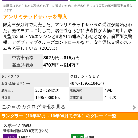
※燃費は定められた試験条件の下での数値のため、走行条件等により実際の燃料消費率は異な
ります。
アンリミテッドサハラを導入
限定車が好評で完売した、アンリミテッドサハラの受注が開始され
た。先代モデルに対して、居住性ならびに快適性が大幅に向上。改
良型の3.6L・V6エンジンと8速ATの組み合わせとなる。前面衝突警
報、アダプティブクルーズコントロールなど、安全運転支援システ
ムも充実している（2019.3）
中古車価格
302
万円～
615
万円
470
万円～
614
万円
新車時価格
クロカン・ＳＵＶ
ボディタイプ
4870x1895x1840/他
全長x全幅x全高(mm)
272～284馬力
4WD
最高出力
駆動方式
1995～3604cc
4～5名
排気量
乗車定員
この車のカタログ情報を見る
ラングラー（19年03月～19年09月モデル）のグレード一覧
スポーツ 4WD
新車時価格
469.8
万円(税込)
JC08
9.6km/L
10・15
-km/L