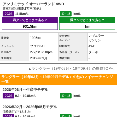
アンリミテッド オーバーランド 4WD
新車時価格
585.2
万円(税込)
JC08
11.5km/L
10・15
-km/L
満タンでどこまで走る？
満タンでどこまで走る？
931.5km
-km
レギュラー
使用燃料
1995cc
排気量
エンジン
ガソリン
フロア8AT
4WD
ミッション
駆動方式
272ps/5250rpm
ターボ
最大出力
過給器（ターボ）
2019年09月
-
生産期間
燃費性能
▲ラングラー（19年03月～19年09月）の燃費TOPへ
ラングラー（19年03月～19年09月モデル）の他のマイナーチェンジ
一覧
2026年06月～生産中モデル
JC08
9.3～10.8km/L
10・15
-km/L
2026年02月～2026年05月モデル
価格改訂が行われた
JC08
9.3～10.8km/L
10・15
-km/L