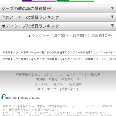
ジープの他の車の燃費情報
他のメーカーの燃費ランキング
ボディタイプ別燃費ランキング
▲ラングラー（19年03月～19年09月）の燃費TOPへ
中古車トップ
中古車メーカー一覧
ジープの中古車
ラングラーの中古車
ラングラー(19年03
中古車トップ
燃費ランキング
ジープの燃費ランキング
ラングラーの燃費
ラングラー(19年
中古車情報ならカーセンサー
カーセンサーエッジ・輸入車
車買取・車査定
中古車リース
プライバシーポリシー
利用規約
サイトマップ
お問い合わせ
燃費のいい車を探すなら、中古車・中古車情報のカーセンサー！ラングラー（19年03
月～19年09月モデル）の燃費が分かります。
お気に入りのラングラーモデルやグレードを見つけたら、お得・納得の中古車探し。