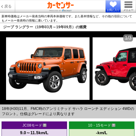
戻る
お気に入り
メニュー
新車時価格はメーカー発表当時の車両本体価格です。また基本情報など、その他の項目について
もメーカー発表時の情報に基いています。
ジープ ラングラー（19年03月～19年09月）の燃費
1/3
18年(H30)11月、FMC時のアンリミテッド サハラ ローンチ エディション 4WDの
フロント。仕様はグレードにより異なります
JC08モード
10・15モード
9.0～11.5km/L
-km/L