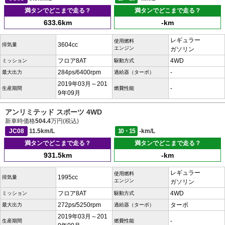
満タンでどこまで走る？
満タンでどこまで走る？
633.6km
-km
レギュラー
使用燃料
3604cc
排気量
エンジン
ガソリン
フロア8AT
4WD
ミッション
駆動方式
284ps/6400rpm
-
最大出力
過給器（ターボ）
2019年03月～201
-
生産期間
燃費性能
9年09月
アンリミテッド スポーツ 4WD
新車時価格
504.4
万円(税込)
JC08
11.5km/L
10・15
-km/L
満タンでどこまで走る？
満タンでどこまで走る？
931.5km
-km
レギュラー
使用燃料
1995cc
排気量
エンジン
ガソリン
フロア8AT
4WD
ミッション
駆動方式
272ps/5250rpm
ターボ
最大出力
過給器（ターボ）
2019年03月～201
-
生産期間
燃費性能