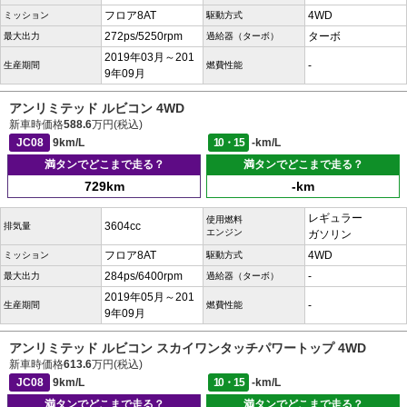
フロア8AT
4WD
ミッション
駆動方式
272ps/5250rpm
ターボ
最大出力
過給器（ターボ）
2019年03月～201
-
生産期間
燃費性能
9年09月
アンリミテッド ルビコン 4WD
新車時価格
588.6
万円(税込)
JC08
9km/L
10・15
-km/L
満タンでどこまで走る？
満タンでどこまで走る？
729km
-km
レギュラー
使用燃料
3604cc
排気量
エンジン
ガソリン
フロア8AT
4WD
ミッション
駆動方式
284ps/6400rpm
-
最大出力
過給器（ターボ）
2019年05月～201
-
生産期間
燃費性能
9年09月
アンリミテッド ルビコン スカイワンタッチパワートップ 4WD
新車時価格
613.6
万円(税込)
JC08
9km/L
10・15
-km/L
満タンでどこまで走る？
満タンでどこまで走る？