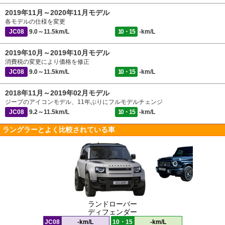
2019年11月～2020年11月モデル
各モデルの仕様を変更
JC08
9.0～11.5km/L
10・15
-km/L
2019年10月～2019年10月モデル
消費税の変更により価格を修正
JC08
9.0～11.5km/L
10・15
-km/L
2018年11月～2019年02月モデル
ジープのアイコンモデル、11年ぶりにフルモデルチェンジ
JC08
9.2～11.5km/L
10・15
-km/L
ラングラーとよく比較されている車
ランドローバー
ディフェンダー
JC08
-km/L
10・15
-km/L