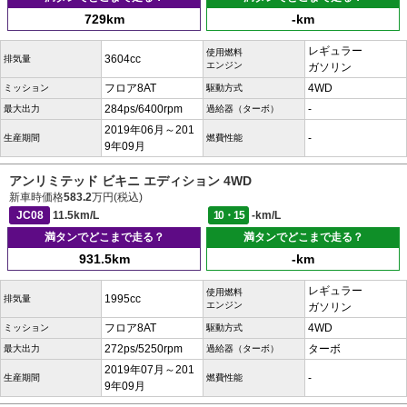
729km
-km
レギュラー
使用燃料
3604cc
排気量
エンジン
ガソリン
フロア8AT
4WD
ミッション
駆動方式
284ps/6400rpm
-
最大出力
過給器（ターボ）
2019年06月～201
-
生産期間
燃費性能
9年09月
アンリミテッド ビキニ エディション 4WD
新車時価格
583.2
万円(税込)
JC08
11.5km/L
10・15
-km/L
満タンでどこまで走る？
満タンでどこまで走る？
931.5km
-km
レギュラー
使用燃料
1995cc
排気量
エンジン
ガソリン
フロア8AT
4WD
ミッション
駆動方式
272ps/5250rpm
ターボ
最大出力
過給器（ターボ）
2019年07月～201
-
生産期間
燃費性能
9年09月