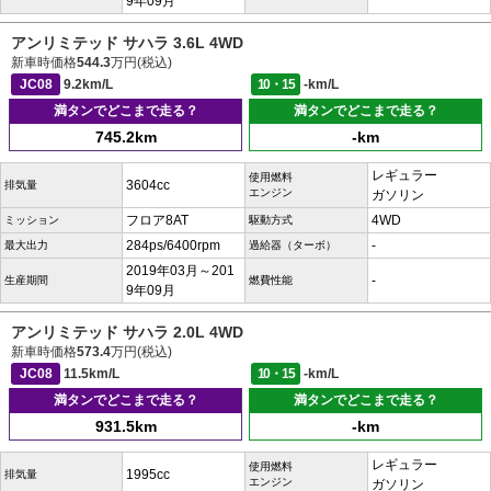
9年09月
アンリミテッド サハラ 3.6L 4WD
新車時価格
544.3
万円(税込)
JC08
9.2km/L
10・15
-km/L
満タンでどこまで走る？
満タンでどこまで走る？
745.2km
-km
レギュラー
使用燃料
3604cc
排気量
エンジン
ガソリン
フロア8AT
4WD
ミッション
駆動方式
284ps/6400rpm
-
最大出力
過給器（ターボ）
2019年03月～201
-
生産期間
燃費性能
9年09月
アンリミテッド サハラ 2.0L 4WD
新車時価格
573.4
万円(税込)
JC08
11.5km/L
10・15
-km/L
満タンでどこまで走る？
満タンでどこまで走る？
931.5km
-km
レギュラー
使用燃料
1995cc
排気量
エンジン
ガソリン