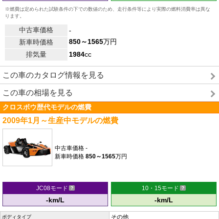
※燃費は定められた試験条件の下での数値のため、走行条件等により実際の燃料消費率は異な
ります。
中古車価格
-
850～1565
万円
新車時価格
排気量
1984
cc
この車のカタログ情報を見る
この車の相場を見る
クロスボウ歴代モデルの燃費
2009年1月～生産中モデルの燃費
中古車価格
-
新車時価格
850～1565
万円
JC08モード
10・15モード
-km/L
-km/L
その他
ボディタイプ