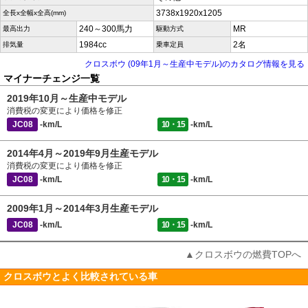
3738x1920x1205
全長x全幅x全高(mm)
240～300馬力
MR
最高出力
駆動方式
1984cc
2名
排気量
乗車定員
クロスボウ (09年1月～生産中モデル)のカタログ情報を見る
マイナーチェンジ一覧
2019年10月～生産中モデル
消費税の変更により価格を修正
JC08
-km/L
10・15
-km/L
2014年4月～2019年9月生産モデル
消費税の変更により価格を修正
JC08
-km/L
10・15
-km/L
2009年1月～2014年3月生産モデル
JC08
-km/L
10・15
-km/L
▲クロスボウの燃費TOPへ
クロスボウとよく比較されている車