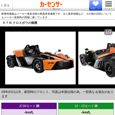
戻る
お気に入り
メニュー
新車時価格はメーカー発表当時の車両本体価格です。また基本情報など、その他の項目について
もメーカー発表時の情報に基いています。
ＫＴＭ クロスボウの燃費
1/3
09年(H21)1月、新型時のフロント。写真は本国仕様の為、一部異なる場合があり
ます
JC08モード
10・15モード
-km/L
-km/L