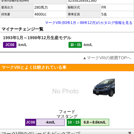
5255x1895x1360
全長x全幅x全高(mm)
280馬力
FR
最高出力
駆動方式
4600cc
5名
排気量
乗車定員
マークVIII (93年1月～98年12月)のカタログ情報を見る
マイナーチェンジ一覧
1993年1月～1998年12月生産モデル
JC08
-km/L
10・15
-km/L
▲マークVIIIの燃費TOPへ
マークVIIIとよく比較されている車
フォード
マスタング
JC08
-km/L
10・15
6.8～8.6km/L
マークVIIIのグレードをピックアップ