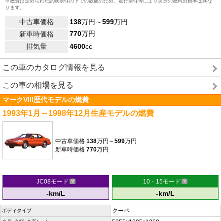
※燃費は定められた試験条件の下での数値のため、走行条件等により実際の燃料消費率は異な
ります。
中古車価格
138
万円～
599
万円
770
万円
新車時価格
排気量
4600
cc
この車のカタログ情報を見る
この車の相場を見る
マークVIII歴代モデルの燃費
1993年1月～1998年12月生産モデルの燃費
中古車価格
138
万円～
599
万円
新車時価格
770
万円
JC08モード
10・15モード
-km/L
-km/L
クーペ
ボディタイプ