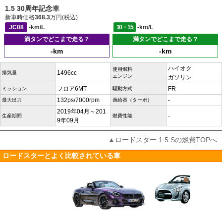
1.5 30周年記念車
新車時価格
368.3
万円(税込)
JC08
-km/L
10・15
-km/L
満タンでどこまで走る？
満タンでどこまで走る？
-km
-km
ハイオク
使用燃料
1496cc
排気量
エンジン
ガソリン
フロア6MT
FR
ミッション
駆動方式
132ps/7000rpm
-
最大出力
過給器（ターボ）
2019年04月～201
-
生産期間
燃費性能
9年09月
▲ロードスター 1.5 Sの燃費TOPへ
ロードスターとよく比較されている車