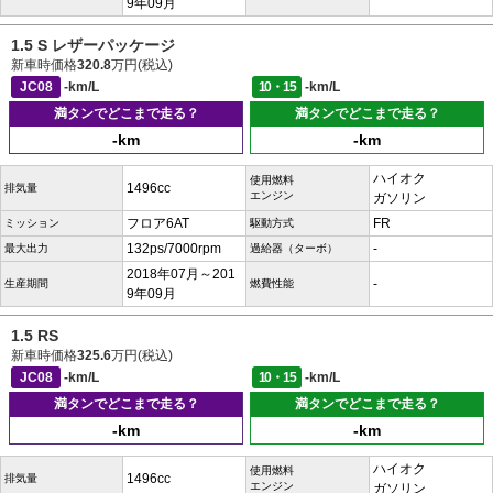
9年09月
1.5 S レザーパッケージ
新車時価格
320.8
万円(税込)
JC08
-km/L
10・15
-km/L
満タンでどこまで走る？
満タンでどこまで走る？
-km
-km
ハイオク
使用燃料
1496cc
排気量
エンジン
ガソリン
フロア6AT
FR
ミッション
駆動方式
132ps/7000rpm
-
最大出力
過給器（ターボ）
2018年07月～201
-
生産期間
燃費性能
9年09月
1.5 RS
新車時価格
325.6
万円(税込)
JC08
-km/L
10・15
-km/L
満タンでどこまで走る？
満タンでどこまで走る？
-km
-km
ハイオク
使用燃料
1496cc
排気量
エンジン
ガソリン