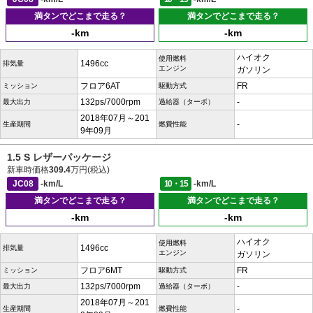
満タンでどこまで走る？
満タンでどこまで走る？
-km
-km
ハイオク
使用燃料
1496cc
排気量
エンジン
ガソリン
フロア6AT
FR
ミッション
駆動方式
132ps/7000rpm
-
最大出力
過給器（ターボ）
2018年07月～201
-
生産期間
燃費性能
9年09月
1.5 S レザーパッケージ
新車時価格
309.4
万円(税込)
JC08
-km/L
10・15
-km/L
満タンでどこまで走る？
満タンでどこまで走る？
-km
-km
ハイオク
使用燃料
1496cc
排気量
エンジン
ガソリン
フロア6MT
FR
ミッション
駆動方式
132ps/7000rpm
-
最大出力
過給器（ターボ）
2018年07月～201
-
生産期間
燃費性能