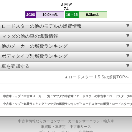
ＢＭＷ
Z4
JC08
10.0km/L
10・15
9.3km/L
ロードスターの他のモデルの燃費情報
マツダの他の車の燃費情報
他のメーカーの燃費ランキング
ボディタイプ別燃費ランキング
車を売却する
▲ロードスター 1.5 Sの燃費TOPへ
中古車トップ
中古車メーカー一覧
マツダの中古車
ロードスターの中古車
ロードスター(18
中古車トップ
燃費ランキング
マツダの燃費ランキング
ロードスターの燃費
ロードスター(1
中古車情報ならカーセンサー
カーセンサーエッジ・輸入車
車買取・車査定
中古車リース