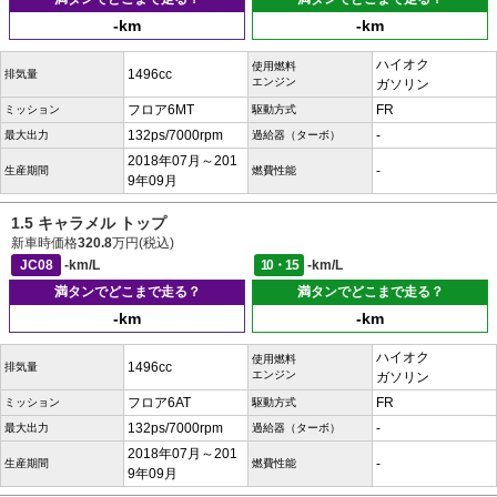
-km
-km
ハイオク
使用燃料
1496cc
排気量
エンジン
ガソリン
フロア6MT
FR
ミッション
駆動方式
132ps/7000rpm
-
最大出力
過給器（ターボ）
2018年07月～201
-
生産期間
燃費性能
9年09月
1.5 キャラメル トップ
新車時価格
320.8
万円(税込)
JC08
-km/L
10・15
-km/L
満タンでどこまで走る？
満タンでどこまで走る？
-km
-km
ハイオク
使用燃料
1496cc
排気量
エンジン
ガソリン
フロア6AT
FR
ミッション
駆動方式
132ps/7000rpm
-
最大出力
過給器（ターボ）
2018年07月～201
-
生産期間
燃費性能
9年09月