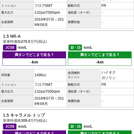
フロア6MT
FR
ミッション
駆動方式
132ps/7000rpm
-
最大出力
過給器（ターボ）
2018年07月～201
-
生産期間
燃費性能
9年09月
1.5 NR-A
新車時価格
270.5
万円(税込)
JC08
-km/L
10・15
-km/L
満タンでどこまで走る？
満タンでどこまで走る？
-km
-km
ハイオク
使用燃料
1496cc
排気量
エンジン
ガソリン
フロア6MT
FR
ミッション
駆動方式
132ps/7000rpm
-
最大出力
過給器（ターボ）
2018年07月～201
-
生産期間
燃費性能
9年09月
1.5 キャラメル トップ
新車時価格
309.4
万円(税込)
JC08
-km/L
10・15
-km/L
満タンでどこまで走る？
満タンでどこまで走る？