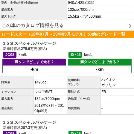
940x1425x1055
室内 全長x全幅x全高(mm)
132ps/7000rpm
最高出力
15.5kg・m/4500rpm
最大トルク
この車のカタログ情報を見る
ロードスター（18年07月～19年09月モデル）の他のグレード一覧
1.5 S スペシャルパッケージ
新車時価格
275.9
万円(税込)
JC08
-km/L
10・15
-km/L
満タンでどこまで走る？
満タンでどこまで走る？
-km
-km
ハイオク
使用燃料
1496cc
排気量
エンジン
ガソリン
フロア6MT
FR
ミッション
駆動方式
132ps/7000rpm
-
最大出力
過給器（ターボ）
2018年07月～201
-
生産期間
燃費性能
9年09月
1.5 S スペシャルパッケージ
新車時価格
287.3
万円(税込)
JC08
-km/L
10・15
-km/L