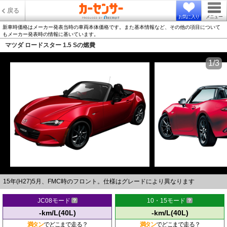
戻る
お気に入り
メニュー
新車時価格はメーカー発表当時の車両本体価格です。また基本情報など、その他の項目について
もメーカー発表時の情報に基いています。
マツダ ロードスター 1.5 Sの燃費
1/3
15年(H27)5月、FMC時のフロント。仕様はグレードにより異なります
JC08モード
10・15モード
-km/L(40L)
-km/L(40L)
満タン
でどこまで走る？
満タン
でどこまで走る？