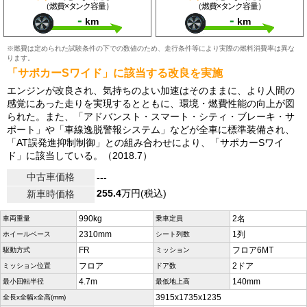
（燃費×タンク容量）
（燃費×タンク容量）
-
-
km
km
※燃費は定められた試験条件の下での数値のため、走行条件等により実際の燃料消費率は異な
ります。
「サポカーSワイド」に該当する改良を実施
エンジンが改良され、気持ちのよい加速はそのままに、より人間の
感覚にあった走りを実現するとともに、環境・燃費性能の向上が図
られた。また、「アドバンスト・スマート・シティ・ブレーキ・サ
ポート」や「車線逸脱警報システム」などが全車に標準装備され、
「AT誤発進抑制制御」との組み合わせにより、「サポカーSワイ
ド」に該当している。（2018.7）
中古車価格
---
255.4
万円(税込)
新車時価格
990kg
2名
車両重量
乗車定員
2310mm
1列
ホイールベース
シート列数
FR
フロア6MT
駆動方式
ミッション
フロア
2ドア
ミッション位置
ドア数
4.7m
140mm
最小回転半径
最低地上高
3915x1735x1235
全長x全幅x全高(mm)