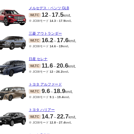
メルセデス・ベンツ GLB
12
17.5
WLTC
～
km/L
※ JC08モード
14.3
～
17.9
km/L
三菱 アウトランダー
16.2
17.6
WLTC
～
km/L
※ JC08モード
14.6
～
19
km/L
日産 セレナ
11.6
20.6
WLTC
～
km/L
※ JC08モード
12
～
26.2
km/L
トヨタ アルファード
9.6
18.9
WLTC
～
km/L
※ JC08モード
9.1
～
19.4
km/L
トヨタ ハリアー
14.7
22.7
WLTC
～
km/L
※ JC08モード
12.8
～
27.4
km/L