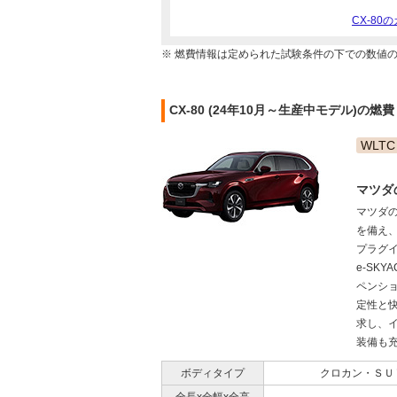
CX-8
※ 燃費情報は定められた試験条件の下での数値
CX-80 (24年10月～生産中モデル)の燃
WLTC
マツダ
マツダの
を備え
プラグイ
e-SK
ペンシ
定性と
求し、
装備も充
ボディタイプ
クロカン・ＳＵ