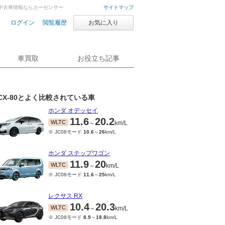
車・中古車情報ならカーセンサー
サイトマップ
ログイン
閲覧履歴
お気に入り
車買取
お役立ち記事
CX-80とよく比較されている車
ホンダ オデッセイ
11.6
20.2
WLTC
～
km/L
※ JC08モード
10.6
～
26
km/L
ホンダ ステップワゴン
11.9
20
WLTC
～
km/L
※ JC08モード
11.6
～
25
km/L
レクサス RX
10.4
20.3
WLTC
～
km/L
※ JC08モード
8.9
～
18.8
km/L