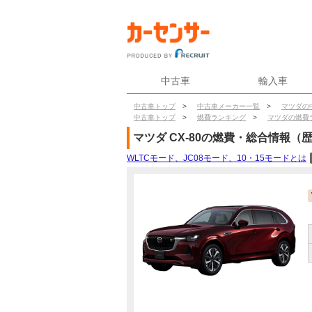
中古車
輸入車
中古車トップ
>
中古車メーカー一覧
>
マツダの
中古車トップ
>
燃費ランキング
>
マツダの燃費
マツダ
CX-80
の燃費・総合情報（
WLTCモード、JC08モード、10・15モードとは