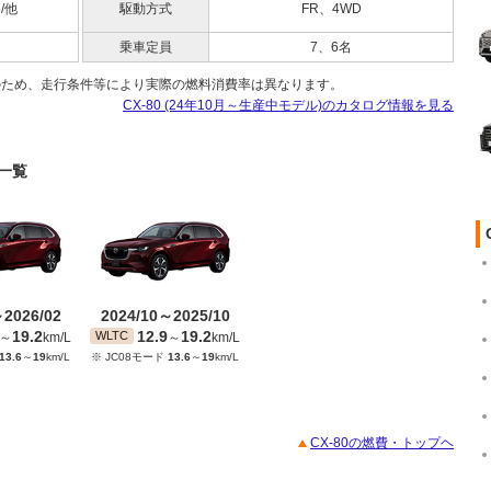
5/他
駆動方式
FR、4WD
乗車定員
7、6名
のため、走行条件等により実際の燃料消費率は異なります。
CX-80 (24年10月～生産中モデル)のカタログ情報を見る
ジ一覧
～2026/02
2024/10～2025/10
19.2
12.9
19.2
WLTC
～
km/L
～
km/L
13.6
～
19
km/L
※ JC08モード
13.6
～
19
km/L
CX-80の燃費・トップヘ