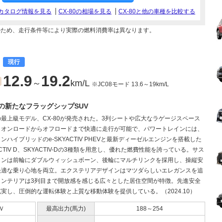
0のカタログ情報を見る
CX-80の相場を見る
CX-80と他の車種を比較する
のため、走行条件等により実際の燃料消費率は異なります。
費
現行
12.9
19.2
～
km/L
※JC08モード 13.6～19km/L
の新たなフラッグシップSUV
最上級モデル、CX-80が発売された。3列シートや広大なラゲージスペース
、オンロードからオフロードまで快適に走行が可能で、パワートレインには、
ンハイブリッドのe-SKYACTIV PHEVと最新ディーゼルエンジンを搭載した
YACTIV D、SKYACTIV-Dの3種類を用意し、優れた燃費性能を誇っている。サス
ョンは前輪にダブルウィッシュボーン、後輪にマルチリンクを採用し、操縦安
快適な乗り心地を両立。エクステリアデザインはマツダらしいエレガンスを追
インテリアは3列目まで開放感を感じる広々とした居住空間が特徴。先進安全
実し、圧倒的な運転体験と上質な移動体験を提供している。（2024.10）
Ｖ
最高出力(馬力)
188～254