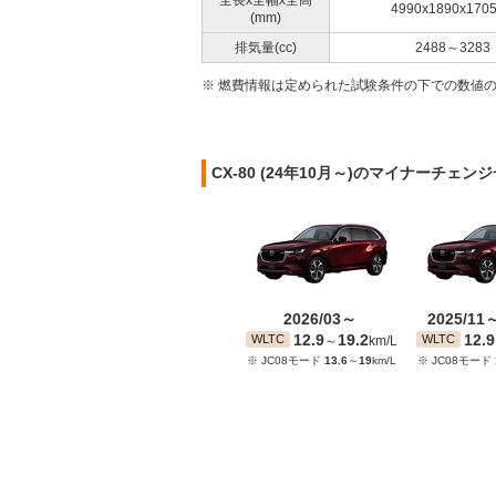
全長x全幅x全高
4990x1890x170
(mm)
排気量(cc)
2488～3283
※ 燃費情報は定められた試験条件の下での数値
CX-80 (24年10月～)のマイナーチェン
2026/03～
2025/11
12.9
19.2
12.9
WLTC
WLTC
～
km/L
※ JC08モード
13.6
～
19
km/L
※ JC08モード