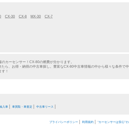
0
CX-30
CX-8
MX-30
CX-7
のカーセンサー！CX-80の燃費が分かります。
つけたら、お得・納得の中古車探し。豊富なCX-80中古車情報の中から様々な条件で
ます！
輸入車
車買取・車査定
中古車リース
プライバシーポリシー
利用規約
“カーセンサーは安心”そ