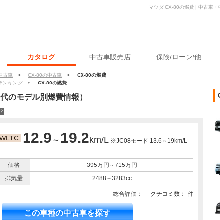
マツダ CX-80の燃費 | 中古
カタログ
中古車販売店
保険/ローン/他
中古車
>
CX-80の中古車
>
CX-80の燃費
ランキング
>
CX-80の燃費
歴代のモデル別燃費情報）
？
12.9
19.2
WLTC
～
km/L
※JC08モード 13.6～19km/L
価格
395万円～715万円
排気量
2488～3283cc
総合評価：- クチコミ数：-件
この車種の中古車を探す