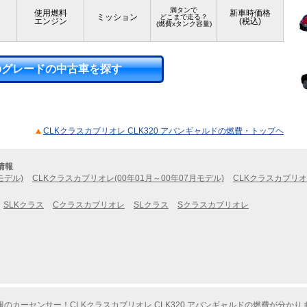
満タンで
使用燃料
新車時価格
ミッション
どこまで走る？
エンジン
(税込)
(燃費xタンク容量)
のグレードの中古車を探す
CLKクラスカブリオレ CLK320 アバンギャルドの燃費・トップヘ
情報
モデル)
CLKクラスカブリオレ(00年01月～00年07月モデル)
CLKクラスカブリオレ
SLKクラス
Cクラスカブリオレ
SLクラス
Sクラスカブリオレ
カーセンサー！CLKクラスカブリオレ CLK320 アバンギャルドの燃費が分かり