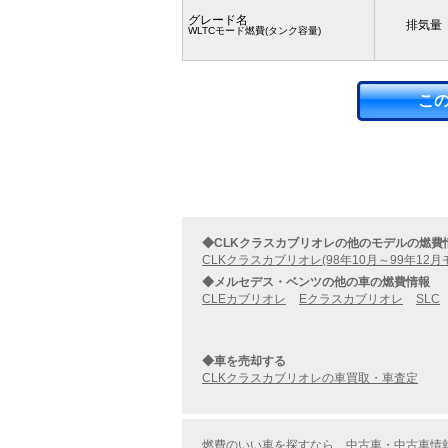
グレード名
排気量
WLTCモード燃費(タンク容量)
こ
◆CLKクラスカブリオレの他のモデルの燃費
CLKクラスカブリオレ(98年10月～99年12月
◆メルセデス・ベンツの他の車の燃費情報
CLEカブリオレ
Eクラスカブリオレ
SLC
◆車を売却する
CLKクラスカブリオレの車買取・車査定
燃費のいい車を探すなら、中古車・中古車情報の