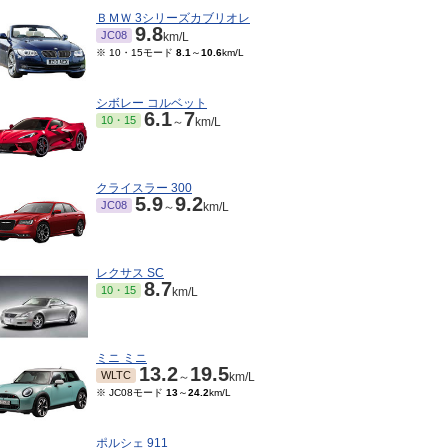
ＢＭＷ 3シリーズカブリオレ
9.8
JC08
km/L
※ 10・15モード
8.1
～
10.6
km/L
シボレー コルベット
6.1
7
10・15
～
km/L
クライスラー 300
5.9
9.2
JC08
～
km/L
レクサス SC
8.7
10・15
km/L
ミニ ミニ
13.2
19.5
WLTC
～
km/L
※ JC08モード
13
～
24.2
km/L
ポルシェ 911