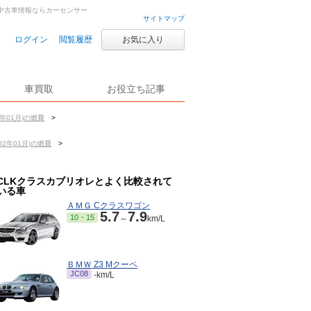
車・中古車情報ならカーセンサー
サイトマップ
ログイン
閲覧履歴
お気に入り
車買取
お役立ち記事
年01月)の燃費
>
02年01月)の燃費
>
CLKクラスカブリオレとよく比較されて
いる車
ＡＭＧ Cクラスワゴン
5.7
7.9
10・15
～
km/L
ＢＭＷ Z3 Mクーペ
JC08
-km/L