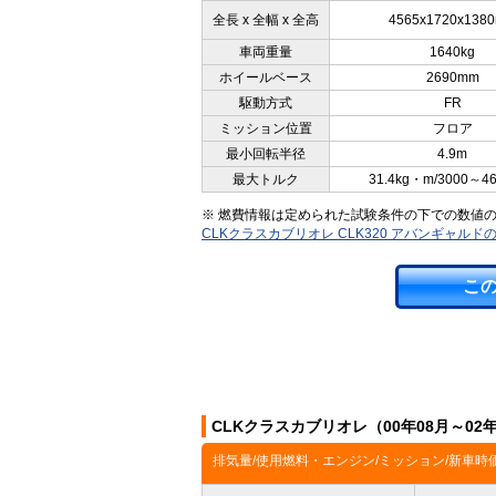
全長 x 全幅 x 全高
4565x1720x138
車両重量
1640kg
ホイールベース
2690mm
駆動方式
FR
ミッション位置
フロア
最小回転半径
4.9m
最大トルク
31.4kg・m/3000～4
※ 燃費情報は定められた試験条件の下での数値
CLKクラスカブリオレ CLK320 アバンギャル
こ
CLKクラスカブリオレ（00年08月～0
排気量/使用燃料・エンジン/ミッション/新車時