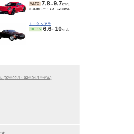
7.8
9.7
WLTC
～
km/L
※ JC08モード
7.2
～
12.8
km/L
トヨタ ソアラ
6.6
10
10・15
～
km/L
(02年02月～03年04月モデル)
ます。