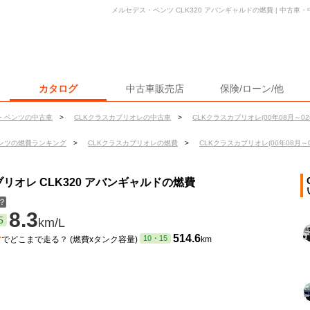
メルセデス・ベンツ CLK320 アバンギャルドの燃費 | 中古
カタログ
中古車販売店
保険/ローン/他
・ベンツの中古車
>
CLKクラスカブリオレの中古車
>
CLKクラスカブリオレ(00年08月～02
ンツの燃費ランキング
>
CLKクラスカブリオレの燃費
>
CLKクラスカブリオレ(00年08月～
リオレ CLK320 アバンギャルドの燃費
？
8.3
5
km/L
ン
514.6
10・15
でどこまで走る？ (燃費xタンク容量)
km