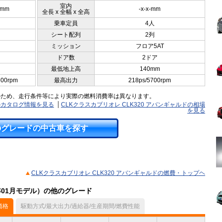
室内
0mm
-x-x-mm
全長 x 全幅 x 全高
乗車定員
4人
シート配列
2列
ミッション
フロア5AT
ドア数
2ドア
最低地上高
140mm
600rpm
最高出力
218ps/5700rpm
のため、走行条件等により実際の燃料消費率は異なります。
ドのカタログ情報を見る
CLKクラスカブリオレ CLK320 アバンギャルドの相場
を見る
のグレードの中古車を探す
CLKクラスカブリオレ CLK320 アバンギャルドの燃費・トップヘ
2年01月モデル）の他のグレード
価格
駆動方式/最大出力/過給器/生産期間/燃費性能