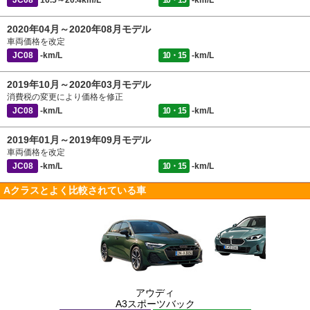
JC08
16.5～20.4km/L
10・15
-km/L
2020年04月～2020年08月モデル
車両価格を改定
JC08
-km/L
10・15
-km/L
2019年10月～2020年03月モデル
消費税の変更により価格を修正
JC08
-km/L
10・15
-km/L
2019年01月～2019年09月モデル
車両価格を改定
JC08
-km/L
10・15
-km/L
Aクラスとよく比較されている車
アウディ
A3スポーツバック