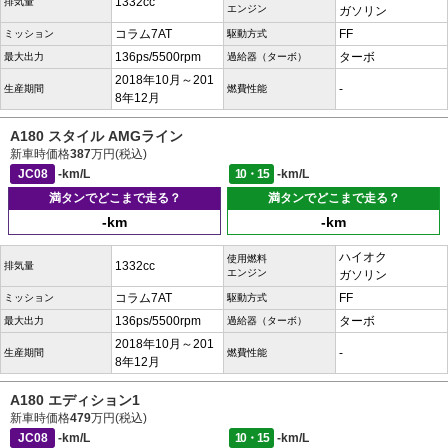
1332cc
排気量
エンジン
ガソリン
コラム7AT
FF
ミッション
駆動方式
136ps/5500rpm
ターボ
最大出力
過給器（ターボ）
2018年10月～201
-
生産期間
燃費性能
8年12月
A180 スタイル AMGライン
新車時価格
387
万円(税込)
JC08
-km/L
10・15
-km/L
満タンでどこまで走る？
満タンでどこまで走る？
-km
-km
ハイオク
使用燃料
1332cc
排気量
エンジン
ガソリン
コラム7AT
FF
ミッション
駆動方式
136ps/5500rpm
ターボ
最大出力
過給器（ターボ）
2018年10月～201
-
生産期間
燃費性能
8年12月
A180 エディション1
新車時価格
479
万円(税込)
JC08
-km/L
10・15
-km/L