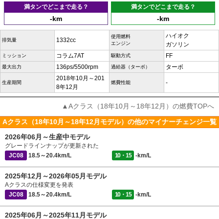
満タンでどこまで走る？
満タンでどこまで走る？
-km
-km
ハイオク
使用燃料
1332cc
排気量
エンジン
ガソリン
コラム7AT
FF
ミッション
駆動方式
136ps/5500rpm
ターボ
最大出力
過給器（ターボ）
2018年10月～201
-
生産期間
燃費性能
8年12月
▲Aクラス（18年10月～18年12月）の燃費TOPへ
Aクラス（18年10月～18年12月モデル）の他のマイナーチェンジ一覧
2026年06月～生産中モデル
グレードラインナップが更新された
JC08
18.5～20.4km/L
10・15
-km/L
2025年12月～2026年05月モデル
Aクラスの仕様変更を発表
JC08
18.5～20.4km/L
10・15
-km/L
2025年06月～2025年11月モデル