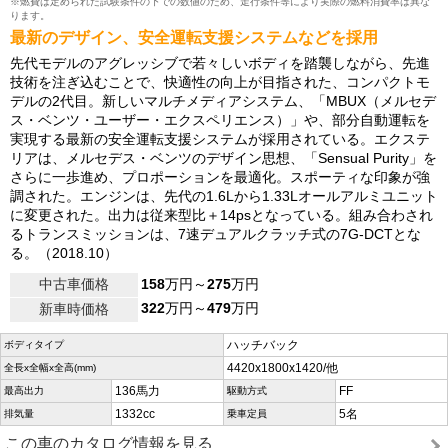
※燃費は定められた試験条件の下での数値のため、走行条件等により実際の燃料消費率は異な
ります。
最新のデザイン、安全運転支援システムなどを採用
先代モデルのアグレッシブで若々しいボディを踏襲しながら、先進
技術を注ぎ込むことで、快適性の向上が目指された、コンパクトモ
デルの2代目。新しいマルチメディアシステム、「MBUX（メルセデ
ス・ベンツ・ユーザー・エクスペリエンス）」や、部分自動運転を
実現する最新の安全運転支援システムが採用されている。エクステ
リアは、メルセデス・ベンツのデザイン思想、「Sensual Purity」を
さらに一歩進め、プロポーションを最適化。スポーティな印象が強
調された。エンジンは、先代の1.6Lから1.33Lオールアルミユニット
に変更された。出力は従来型比＋14psとなっている。組み合わされ
るトランスミッションは、7速デュアルクラッチ式の7G-DCTとな
る。（2018.10）
中古車価格
158
万円～
275
万円
322
万円～
479
万円
新車時価格
ハッチバック
ボディタイプ
4420x1800x1420/他
全長x全幅x全高(mm)
136馬力
FF
最高出力
駆動方式
1332cc
5名
排気量
乗車定員
この車のカタログ情報を見る