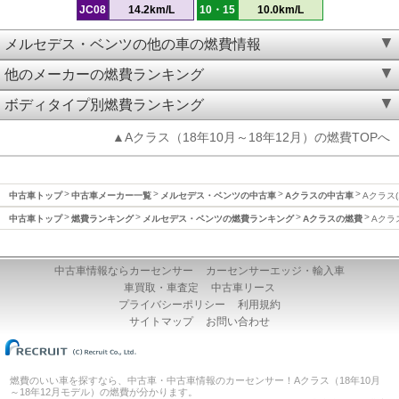
JC08
14.2km/L
10・15
10.0km/L
メルセデス・ベンツの他の車の燃費情報
他のメーカーの燃費ランキング
ボディタイプ別燃費ランキング
▲Aクラス（18年10月～18年12月）の燃費TOPへ
中古車トップ
中古車メーカー一覧
メルセデス・ベンツの中古車
Aクラスの中古車
Aクラス(
中古車トップ
燃費ランキング
メルセデス・ベンツの燃費ランキング
Aクラスの燃費
Aクラ
中古車情報ならカーセンサー
カーセンサーエッジ・輸入車
車買取・車査定
中古車リース
プライバシーポリシー
利用規約
サイトマップ
お問い合わせ
燃費のいい車を探すなら、中古車・中古車情報のカーセンサー！Aクラス（18年10月
～18年12月モデル）の燃費が分かります。