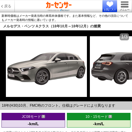
戻る
お気に入り
メニュー
新車時価格はメーカー発表当時の車両本体価格です。また基本情報など、その他の項目について
もメーカー発表時の情報に基いています。
メルセデス・ベンツ Aクラス（18年10月～18年12月）の燃費
1/3
18年(H30)10月、FMC時のフロント。仕様はグレードにより異なります
JC08モード
10・15モード
-km/L
-km/L