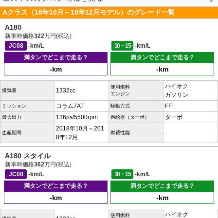
Aクラス（18年10月～18年12月モデル）のグレード一覧
A180
新車時価格
322
万円(税込)
JC08
-km/L
10・15
-km/L
満タンでどこまで走る？
満タンでどこまで走る？
-km
-km
ハイオク
使用燃料
1332cc
排気量
エンジン
ガソリン
コラム7AT
FF
ミッション
駆動方式
136ps/5500rpm
ターボ
最大出力
過給器（ターボ）
2018年10月～201
-
生産期間
燃費性能
8年12月
A180 スタイル
新車時価格
362
万円(税込)
JC08
-km/L
10・15
-km/L
満タンでどこまで走る？
満タンでどこまで走る？
-km
-km
ハイオク
使用燃料