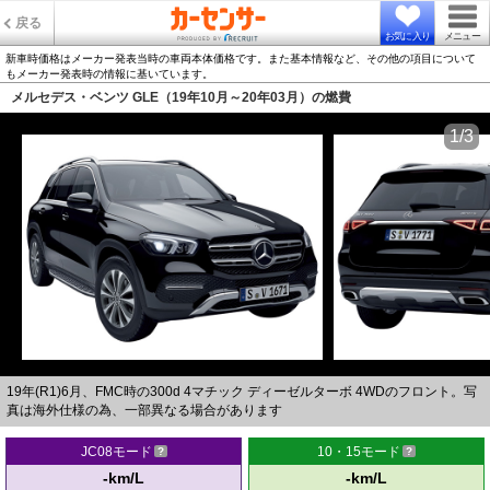
戻る
お気に入り
メニュー
新車時価格はメーカー発表当時の車両本体価格です。また基本情報など、その他の項目について
もメーカー発表時の情報に基いています。
メルセデス・ベンツ GLE（19年10月～20年03月）の燃費
1/3
19年(R1)6月、FMC時の300d 4マチック ディーゼルターボ 4WDのフロント。写
真は海外仕様の為、一部異なる場合があります
JC08モード
10・15モード
-km/L
-km/L