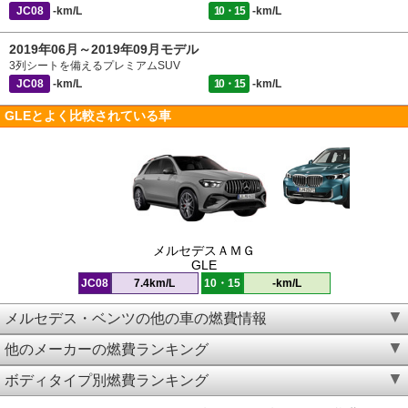
JC08
-km/L
10・15
-km/L
2019年06月～2019年09月モデル
3列シートを備えるプレミアムSUV
JC08
-km/L
10・15
-km/L
GLEとよく比較されている車
メルセデスＡＭＧ
GLE
JC08
7.4km/L
10・15
-km/L
メルセデス・ベンツの他の車の燃費情報
他のメーカーの燃費ランキング
ボディタイプ別燃費ランキング