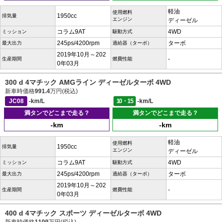
軽油
使用燃料
1950cc
排気量
エンジン
ディーゼル
コラム9AT
4WD
ミッション
駆動方式
245ps/4200rpm
ターボ
最大出力
過給器（ターボ）
2019年10月～202
-
生産期間
燃費性能
0年03月
300 d 4マチック AMGライン ディーゼルターボ 4WD
新車時価格
991.4
万円(税込)
JC08
-km/L
10・15
-km/L
満タンでどこまで走る？
満タンでどこまで走る？
-km
-km
軽油
使用燃料
1950cc
排気量
エンジン
ディーゼル
コラム9AT
4WD
ミッション
駆動方式
245ps/4200rpm
ターボ
最大出力
過給器（ターボ）
2019年10月～202
-
生産期間
燃費性能
0年03月
400 d 4マチック スポーツ ディーゼルターボ 4WD