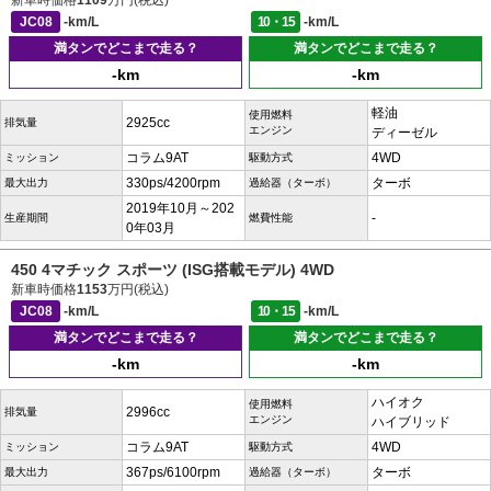
新車時価格
1109
万円(税込)
JC08
-km/L
10・15
-km/L
満タンでどこまで走る？
満タンでどこまで走る？
-km
-km
軽油
使用燃料
2925cc
排気量
エンジン
ディーゼル
コラム9AT
4WD
ミッション
駆動方式
330ps/4200rpm
ターボ
最大出力
過給器（ターボ）
2019年10月～202
-
生産期間
燃費性能
0年03月
450 4マチック スポーツ (ISG搭載モデル) 4WD
新車時価格
1153
万円(税込)
JC08
-km/L
10・15
-km/L
満タンでどこまで走る？
満タンでどこまで走る？
-km
-km
ハイオク
使用燃料
2996cc
排気量
エンジン
ハイブリッド
コラム9AT
4WD
ミッション
駆動方式
367ps/6100rpm
ターボ
最大出力
過給器（ターボ）