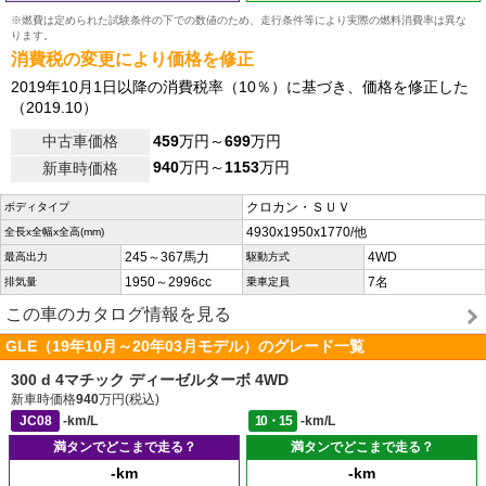
※燃費は定められた試験条件の下での数値のため、走行条件等により実際の燃料消費率は異な
ります。
消費税の変更により価格を修正
2019年10月1日以降の消費税率（10％）に基づき、価格を修正した
（2019.10）
中古車価格
459
万円～
699
万円
940
万円～
1153
万円
新車時価格
クロカン・ＳＵＶ
ボディタイプ
4930x1950x1770/他
全長x全幅x全高(mm)
245～367馬力
4WD
最高出力
駆動方式
1950～2996cc
7名
排気量
乗車定員
この車のカタログ情報を見る
GLE（19年10月～20年03月モデル）のグレード一覧
300 d 4マチック ディーゼルターボ 4WD
新車時価格
940
万円(税込)
JC08
-km/L
10・15
-km/L
満タンでどこまで走る？
満タンでどこまで走る？
-km
-km