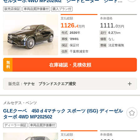
ゼルターボ 4WD MP202502 シートヒーター シートエ
アコン パワーシート トランクスルー フロアマッ
販売店保証
車両品質評価書付
購入プラン付
ト コネクテッド機能 ナビ 音楽プレーヤー接続
Bluetooth接続 TV ETC サンルーフ・ガラスルーフ
支払総額
本体価格
1126.
1111.
4
0
万円
万円
年式
2026
年
走行
0.2
万km
車検
'29/01
修復
なし
保証
保証付
整備
法定整備無
住所
千葉県浦安市
無
在庫確認・見積依頼
料
販売店：
ヤナセ ブランドスクエア浦安
メルセデス・ベンツ
GLEクーペ 450 d 4マチック スポーツ (ISG) ディーゼル
ターボ 4WD MP202502
ディーラー保証
車両品質評価書付
支払総額
本体価格