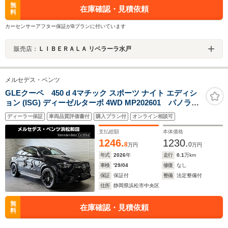
無
在庫確認・見積依頼
料
カーセンサーアフター保証がBプランに付いています
販売店：
ＬＩＢＥＲＡＬＡ リベラーラ水戸
メルセデス・ベンツ
GLEクーペ 450 d 4マチック スポーツ ナイト エディシ
ョン (ISG) ディーゼルターボ 4WD MP202601 パノラミ
ックSR ブルメスタサウンド ヘッドアップディスプレ
ディーラー保証
車両品質評価書付
購入プラン付
オンライン相談可
イ 黒本革 Fメモリー付パワーシート&ベンチレータ
ー FRヒーター 温冷機能付カップホルダー 360°カメ
支払総額
本体価格
ラ エアバランスPKG ワイヤレスチャージ
1246.
1230.
8
0
万円
万円
年式
2026
年
走行
0.1
万km
車検
'29/04
修復
なし
保証
保証付
整備
法定整備付
住所
静岡県浜松市中央区
無
在庫確認・見積依頼
料