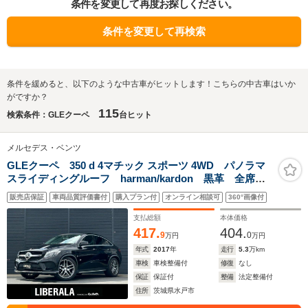
条件を変更して再度お探しください。
条件を変更して再検索
条件を緩めると、以下のような中古車がヒットします！こちらの中古車はいか
がですか？
115
検索条件：GLEクーペ
台ヒット
メルセデス・ベンツ
GLEクーペ 350 d 4マチック スポーツ 4WD パノラマ
スライディングルーフ harman/kardon 黒革 全席シ
ートヒーター M付PWシート PWテールゲート
販売店保証
車両品質評価書付
購入プラン付
オンライン相談可
360°画像付
RSP ACC LKA BSA リアCPA 360°カメラ 純正
ナビ TV LED
支払総額
本体価格
417.
404.
9
0
万円
万円
年式
2017
年
走行
5.3
万km
車検
車検整備付
修復
なし
保証
保証付
整備
法定整備付
住所
茨城県水戸市