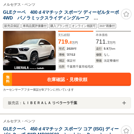
メルセデス・ベンツ
GLEクーペ 400 d 4マチック スポーツ ディーゼルターボ
4WD パノラミックスライディングルーフ
Burmester 黒革シート ベンチレーション シートヒ
販売店保証
車両品質評価書付
購入プラン付
オンライン相談可
360°画像付
ーター パワーシート HUD アンビエントライト
360°カメラ 電動リアゲート ワイヤレスチャージン
支払総額
本体価格
グ ドラレコ ETC
719.
711.
8
3
万円
万円
年式
2020
年
走行
5.9
万km
車検
'27/12
修復
なし
保証
保証付
整備
法定整備付
住所
千葉県千葉市稲毛区
無
在庫確認・見積依頼
料
カーセンサーアフター保証がBプランに付いています
販売店：
ＬＩＢＥＲＡＬＡ リベラーラ千葉
メルセデス・ベンツ
GLEクーペ 450 d 4マチック スポーツ コア (ISG) ディー