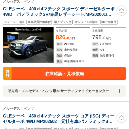
メルセデス・ベンツ
GLEクーペ 400 d 4マチック スポーツ ディーゼルターボ
4WD パノラミックSR/赤黒レザーシート/MP202001/純
正ドラレコ前後付き
ディーラー保証
車両品質評価書付
購入プラン付
オンライン相談可
360°画像付
支払総額
本体価格
826.
798.
8
0
万円
万円
年式
2021
年
走行
2.8
万km
車検
車検整備付
修復
なし
保証
保証付
整備
法定整備付
住所
神奈川県厚木市
無
在庫確認・見積依頼
料
販売店：
メルセデス・ベンツ厚木 サーティファイドカーセンター
メルセデス・ベンツ
GLEクーペ 450 d 4マチック スポーツ コア (ISG) ディー
ゼルターボ 4WD MP202502 元社有車/パノラミックSR/
純正ドラレコ前後