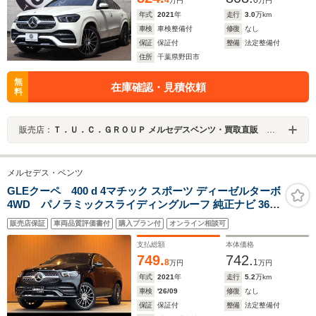
4
0
万円
万円
年式
2021
年
走行
3.0
万km
車検
車検整備付
修復
なし
保証
保証付
整備
法定整備付
住所
千葉県野田市
無
在庫確認・見積依頼
料
販売店：
Ｔ．Ｕ．Ｃ．ＧＲＯＵＰ メルセデスベンツ・買取直販 柏インター／（株）シーリーフ
メルセデス・ベンツ
GLEクーペ 400 d 4マチック スポーツ ディーゼルターボ
4WD パノラミックスライディングルーフ 純正ナビ 360°
カメラ AppleCarPlay/AndroidAuto Burmesterサウンド
販売店保証
車両品質評価書付
購入プラン付
オンライン相談可
黒革シート ACC AIR MATIC サスペンション アンビエン
トライト 純正21インチAW ドライブレコーダー ETC2.0
支払総額
本体価格
749.
742.
8
1
万円
万円
年式
2021
年
走行
5.2
万km
車検
'26/09
修復
なし
保証
保証付
整備
法定整備付