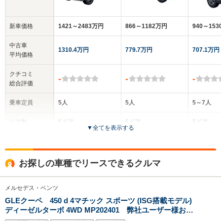
新車価格
1421～2483万円
866～1182万円
940～15
中古車
1310.4万円
779.7万円
707.1万円
平均価格
クチコミ
-
-
-
総合評価
乗車定員
5人
5人
5～7人
ドア数
5ドア
5ドア
5ドア
▼
全てを表示する
全高
全高
全高
1.72m
1.6m～1.61m
1.77
お探しの車種でリースできるクルマ
メルセデス・ベンツ
全幅
全幅
全幅
サイズ
2.02m
1.89m～1.92m
1.95m
GLEクーペ 450 d 4マチック スポーツ (ISG搭載モデル)
全長
全長
(全長x全幅x全高)
ディーゼルターボ 4WD MP202401 弊社ユーザー様お下
4.95m～4.96m
4.77m
4.93m
取り車 新車保証継承 E-ACTIVEコントロール 本革シ