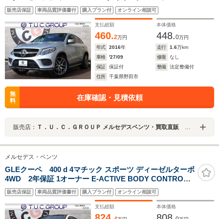
ラックナッパレザー/全席シートヒーター 8インチワイド
販売店保証
車両品質評価書付
購入プラン付
オンライン相談可
ナビTV AppleCarPlay harman/kardon 360度カメラ LED
ヘッド アンビ3色 ランニングボード AMG21AW
支払総額
本体価格
460.
448.
2
0
万円
万円
年式
2016
年
走行
1.6
万km
車検
'27/09
修復
なし
保証
保証付
整備
法定整備付
住所
千葉県野田市
無
在庫確認・見積依頼
料
販売店：
Ｔ．Ｕ．Ｃ．ＧＲＯＵＰ メルセデスベンツ・買取直販 柏インター／（株）シーリーフ
メルセデス・ベンツ
GLEクーペ 400 d 4マチック スポーツ ディーゼルターボ
4WD 2年保証 1オーナー E-ACTIVE BODY CONTROL/
エナジャイジン/AMGスタイリングPKG パノラマSR ブラ
販売店保証
車両品質評価書付
購入プラン付
オンライン相談可
ックナッパレザー/シートH/ベンチレーター MBUX12.3イ
ンチナビTV Burmester フットトランクOP ワイヤレス充
支払総額
本体価格
電 AMG21AW
824.
808.