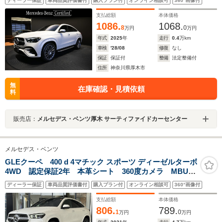
ディーラー保証
車両品質評価書付
購入プラン付
オンライン相談可
360°画像付
支払総額
本体価格
1086.
1068.
8
0
万円
万円
年式
2025
年
走行
0.4
万km
車検
'28/08
修復
なし
保証
保証付
整備
法定整備付
住所
神奈川県厚木市
無
在庫確認・見積依頼
料
販売店：
メルセデス・ベンツ厚木 サーティファイドカーセンター
メルセデス・ベンツ
GLEクーペ 400 d 4マチック スポーツ ディーゼルターボ
4WD 認定保証2年 本革シート 360度カメラ MBUX
搭載 ヘッドアップディスプレイ シートヒーター シ
ディーラー保証
車両品質評価書付
購入プラン付
オンライン相談可
360°画像付
ートクーラー パノラミックスライディングルーフ
Burmesterスピーカー メモリー付き電動シート 禁煙
支払総額
本体価格
車
806.
789.
1
0
万円
万円