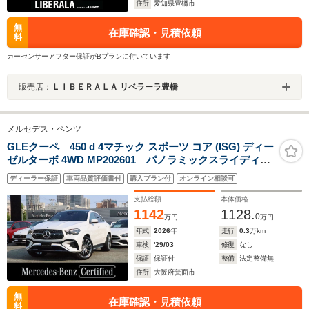
住所
愛知県豊橋市
無
在庫確認・見積依頼
料
カーセンサーアフター保証がBプランに付いています
販売店：
ＬＩＢＥＲＡＬＡ リベラーラ豊橋
メルセデス・ベンツ
GLEクーペ 450 d 4マチック スポーツ コア (ISG) ディー
ゼルターボ 4WD MP202601 パノラミックスライディン
グルーフ Burmesterサラウンドサウンドシステム 24
ディーラー保証
車両品質評価書付
購入プラン付
オンライン相談可
時間通報システム 360度カメラシステム 温冷機能付カ
ップホルダー シートベンチレーター フットトランク
支払総額
本体価格
オープナー
1142
1128.
0
万円
万円
年式
2026
年
走行
0.3
万km
車検
'29/03
修復
なし
保証
保証付
整備
法定整備無
住所
大阪府箕面市
無
在庫確認・見積依頼
料