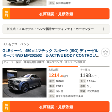
住所
福井県福井市
無
在庫確認・見積依頼
料
販売店：
メルセデス・ベンツ福井サーティファイドカーセンター
メルセデス・ベンツ
GLEクーペ 450 d 4マチック スポーツ (ISG) ディーゼル
ターボ 4WD MP202502 E-ACTIVE BODY CONTROL/パ
ノラミックスライディングルーフ/Burmesterサラウンド
ディーラー保証
車両品質評価書付
購入プラン付
オンライン相談可
サウンドシステム/AMG RIDE CONTROL+エアサスペン
ション/ステアリングヒーター/元社有車/エアバランスパッ
支払総額
本体価格
ケージ/
1214.
1198.
8
0
万円
万円
年式
2026
年
走行
0.5
万km
車検
'29/01
修復
なし
保証
保証付
整備
法定整備付
住所
神奈川県相模原市中央区
無
在庫確認・見積依頼
料