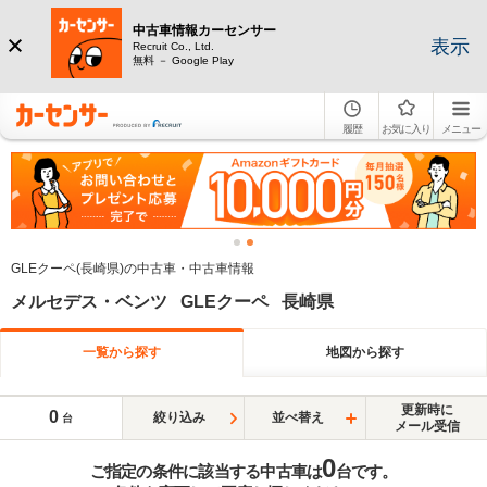
中古車情報カーセンサー
表示
Recruit Co., Ltd.
無料 － Google Play
履歴
お気に入り
メニュー
GLEクーペ(長崎県)の中古車・中古車情報
メルセデス・ベンツ GLEクーペ 長崎県
一覧から探す
地図から探す
更新時に
0
絞り込み
並べ替え
台
メール受信
0
ご指定の条件に該当する中古車は
台です。