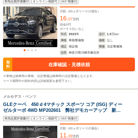
車両品質評価書付
オンライン相談可
360°画像付
ート サンルーフ 360度カメラ AMGエクステリア
前席パワーシート シートヒーター ベンチレーター
月額（
60
ヵ月リースの場合）
ドアクロージングサポーター
16.
ホイールベース
ホイールベース
ホイー
07
万円
-m
-m
頭金
0
円
ボーナス払いなし
年式
2023
年
走行
1.0
万km
11.9～18.2km/L
10.3～14.
9.5～9.8km/L
車検
車検整備無
修復
なし
└市街地:9.2～
└市街地:7
└市街地:6.5～
保証
保証無
整備
法定整備無
14.3km/L
11.4km/L
WLTCモード
6.7km/L
住所
神奈川県川崎市麻生区
└郊外:12.1～
└郊外:10.
燃費
└郊外:9.9～10.2km/L
18.6km/L
14.2km/L
無
└高速道路:11.3～
在庫確認・見積依頼
料
└高速道路:13.4～
└高速道路:
11.7km/L
20.4km/L
15.9km/L
※車検は納車時の車検、法定整備は納車時の法定整備となります。
リース期間中の契約内容は詳細画面を参照下さい。
排気量
2996～3982cc
1992～1997cc
1950～29
メルセデス・ベンツ
駆動方式
4WD
4WD
4WD
GLEクーペ 450 d 4マチック スポーツ コア (ISG) ディー
ゼルターボ 4WD MP202601 弊社デモカーアップ 新車
保証継承 ドライビングアシスタンスパッケージ360°カ
車両品質評価書付
オンライン相談可
360°画像付
メラシステム パノラミックスライディングルーフ ア
ンビエントライト MBUXARナビゲーション シートベ
月額（
60
ヵ月リースの場合）
ンチレーター
11.
09
万円