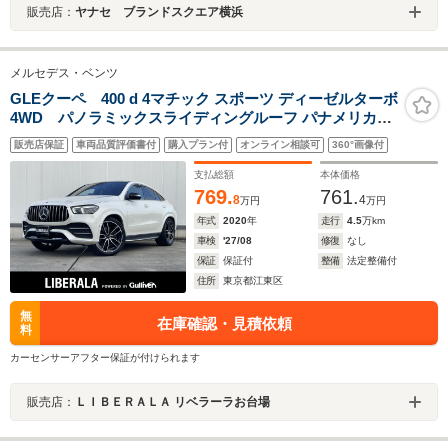
販売店：
ヤナセ ブランドスクエア横浜
メルセデス・ベンツ
GLEクーペ 400 d 4マチック スポーツ ディーゼルターボ
4WD パノラミックスライディングルーフ パナメリカー
ナグリル US純正オプション22インチAW 純正ナビ フルセ
販売店保証
車両品質評価書付
購入プラン付
オンライン相談可
360°画像付
グTV 全周囲カメラ ブルメスターサウンド エアサス レー
ダーセーフティPKG 電動リアゲート HUD ETC
支払総額
本体価格
769.
761.
8
4
万円
万円
年式
2020
年
走行
4.5
万km
車検
'27/08
修復
なし
保証
保証付
整備
法定整備付
住所
東京都江東区
無
在庫確認・見積依頼
料
カーセンサーアフター保証が付けられます
販売店：
ＬＩＢＥＲＡＬＡ リベラーラお台場