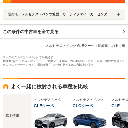
販売店：
メルセデス・ベンツ箕面 サーティファイドカーセンター
この条件の中古車を全て見る
メルセデス・ベンツ GLEクーペ（長崎県）の中古車
※人気のクルマは平均1ヶ月で掲載終了
物件数合計1万台以上のメーカー｜算出データ期間：2024年9月～11月｜内容：物件数合計1万
台以上のメーカーのうち、掲載が終了した物件数が1,000台以上の場合
よく一緒に検討される車種を比較
メルセデスＡＭＧ
メルセデス・ベンツ
メルセデ
GLEクーペ
GLCクーペ
GLE
基本情報