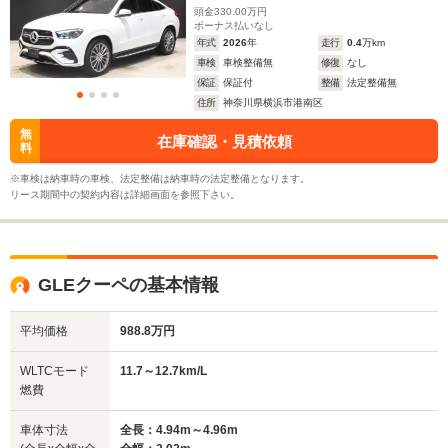
頭金
330.00
万円
ボーナス払いなし
年式
2026
年
走行
0.4
万km
車検
車検整備無
修復
なし
保証
保証付
整備
法定整備無
住所
神奈川県横浜市港南区
無
在庫確認・見積依頼
料
※車検は納車時の車検、法定整備は納車時の法定整備となります。
リース期間中の契約内容は詳細画面を参照下さい。
GLEクーペの基本情報
平均価格
988.8万円
WLTCモード
11.7～12.7km/L
燃費
車体寸法
全長：4.94m～4.96m