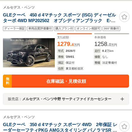
メルセデス・ベンツ
GLEクーペ 450 d 4マチック スポーツ (ISG) ディーゼル
ターボ 4WD MP202502 オブシディアンブラック E-
ACTIVE BODY CONTROL 強化アンダーフロアパネル
ディーラー保証
車両品質評価書付
購入プラン付
オンライン相談可
360°画像付
AMG RIDE CONTROL+エアサスペンション MBUXエン
ターテインメントパッケージ ヘッドアップディスプレイ
支払総額
本体価格
パノラミックルーフ
1279.
1258.
6
0
万円
万円
年式
2026
年
走行
0.2
万km
車検
'29/01
修復
なし
保証
保証付
整備
法定整備付
住所
東京都杉並区
無
在庫確認・見積依頼
料
販売店：
メルセデス・ベンツ中野 サーティファイドカーセンター
メルセデス・ベンツ
GLEクーペ 350 d 4マチック スポーツ 4WD 2年保証 レ
ーダーセーフティPKG AMGスタイリング パノラマSR ブ