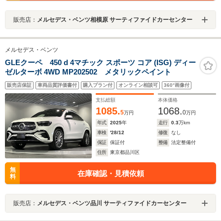
販売店：
メルセデス・ベンツ相模原 サーティファイドカーセンター
メルセデス・ベンツ
GLEクーペ 450 d 4マチック スポーツ コア (ISG) ディー
ゼルターボ 4WD MP202502 メタリックペイント
販売店保証
車両品質評価書付
購入プラン付
オンライン相談可
360°画像付
支払総額
本体価格
1085.
1068.
5
0
万円
万円
年式
2025
年
走行
0.3
万km
車検
'28/12
修復
なし
保証
保証付
整備
法定整備付
住所
東京都品川区
無
在庫確認・見積依頼
料
販売店：
メルセデス・ベンツ品川 サーティファイドカーセンター