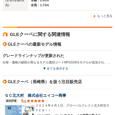
(全長x全幅x全
全幅：2.02m
高)
全高：1.72m
もっと見る
GLEクーペに関する関連情報
GLEクーペの最新モデル情報
グレードラインナップが更新された
仕様・価格の細部が異なるモデル識別コードMP202601モデルが追加され、詳細な装備内容の見直しなどが行われている。（2025.12）
全てを表示する
GLEクーペ（長崎県）を扱う注目販売店
ＧＣ北大村 株式会社エイコー商事
5
総合評価
点
２０２４年４月１日、グローバルクレスト北大村店Ｏ
ＰＥＮ！！