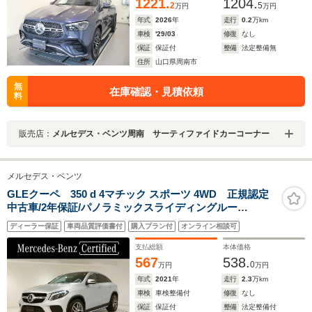
1221.
1204.
2
5
万円
万円
年式
2026
年
走行
0.2
万km
車検
'29/03
修復
なし
保証
保証付
整備
法定整備無
住所
山口県周南市
無
在庫確認・見積依頼
料
販売店：
メルセデス・ベンツ周南 サーティファイドカーコーナー
メルセデス・ベンツ
GLEクーペ 350 d 4マチック スポーツ 4WD 正規認定
中古車/2年保証/パノラミックスライディングルー
フ/harmankardon/本革シート/全席シートヒーター/レーダ
ディーラー保証
車両品質評価書付
購入プラン付
オンライン相談可
ーセーフティパッケージ/アダプティブクルーズコントロ
ール/360°カメラ/アンビエントライト/ETC
支払総額
本体価格
567
538.
0
万円
万円
年式
2021
年
走行
2.3
万km
車検
車検整備付
修復
なし
保証
保証付
整備
法定整備付