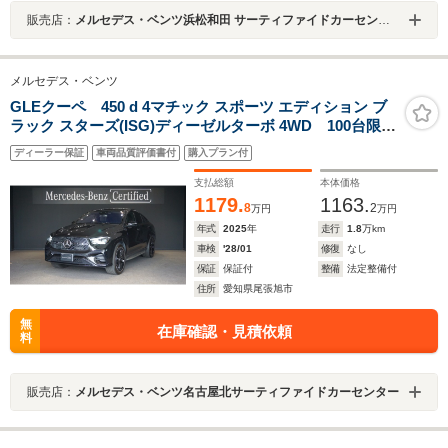
販売店：
メルセデス・ベンツ浜松和田 サーティファイドカーセンター
メルセデス・ベンツ
GLEクーペ 450 d 4マチック スポーツ エディション ブ
ラック スターズ(ISG)ディーゼルターボ 4WD 100台限定
特別仕様車 ナイトパッケージ 22AW MANUFAKTUR
ディーラー保証
車両品質評価書付
購入プラン付
ハイグロスブラックフローイングラインピアノラッカー
ウッドインテリア エナジャイジングパッケージ パノ
支払総額
本体価格
ラミックスライディングルーフ
1179.
1163.
8
2
万円
万円
年式
2025
年
走行
1.8
万km
車検
'28/01
修復
なし
保証
保証付
整備
法定整備付
住所
愛知県尾張旭市
無
在庫確認・見積依頼
料
販売店：
メルセデス・ベンツ名古屋北サーティファイドカーセンター