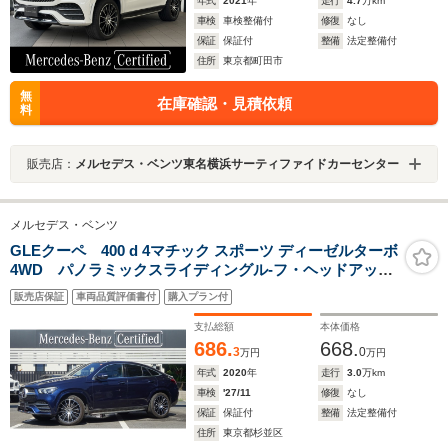
年式
2021
年
走行
4.7
万km
車検
車検整備付
修復
なし
保証
保証付
整備
法定整備付
住所
東京都町田市
無
在庫確認・見積依頼
料
販売店：
メルセデス・ベンツ東名横浜サーティファイドカーセンター
メルセデス・ベンツ
GLEクーペ 400 d 4マチック スポーツ ディーゼルターボ
4WD パノラミックスライディングル-フ・ヘッドアップ
ディスプレイ・認定中古車保証
販売店保証
車両品質評価書付
購入プラン付
支払総額
本体価格
686.
668.
3
0
万円
万円
年式
2020
年
走行
3.0
万km
車検
'27/11
修復
なし
保証
保証付
整備
法定整備付
住所
東京都杉並区