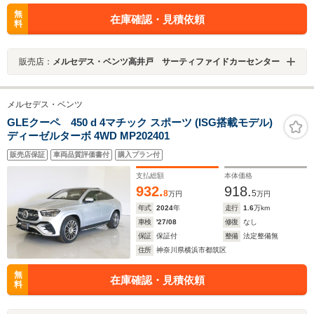
無
在庫確認・見積依頼
料
販売店：
メルセデス・ベンツ高井戸 サーティファイドカーセンター
メルセデス・ベンツ
GLEクーペ 450 d 4マチック スポーツ (ISG搭載モデル)
ディーゼルターボ 4WD MP202401
販売店保証
車両品質評価書付
購入プラン付
支払総額
本体価格
932.
918.
8
5
万円
万円
年式
2024
年
走行
1.6
万km
車検
'27/08
修復
なし
保証
保証付
整備
法定整備無
住所
神奈川県横浜市都筑区
無
在庫確認・見積依頼
料