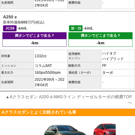
2021年09月～202
-
生産期間
燃費性能
2年04月
A250 e
新車時価格
600
万円(税込)
JC08
-km/L
10・15
-km/L
満タンでどこまで走る？
満タンでどこまで走る？
-km
-km
ハイオク
使用燃料
1332cc
排気量
エンジン
ハイブリッド
コラム8AT
FF
ミッション
駆動方式
160ps/5500rpm
ターボ
最大出力
過給器（ターボ）
2021年09月～202
-
生産期間
燃費性能
2年04月
▲Aクラスセダン A200 d AMGライン ディーゼルターボの燃費TOP
へ
Aクラスセダンとよく比較されている車