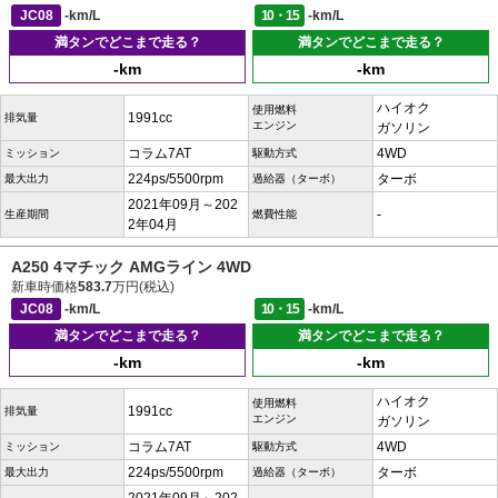
JC08
-km/L
10・15
-km/L
満タンでどこまで走る？
満タンでどこまで走る？
-km
-km
ハイオク
使用燃料
1991cc
排気量
エンジン
ガソリン
コラム7AT
4WD
ミッション
駆動方式
224ps/5500rpm
ターボ
最大出力
過給器（ターボ）
2021年09月～202
-
生産期間
燃費性能
2年04月
A250 4マチック AMGライン 4WD
新車時価格
583.7
万円(税込)
JC08
-km/L
10・15
-km/L
満タンでどこまで走る？
満タンでどこまで走る？
-km
-km
ハイオク
使用燃料
1991cc
排気量
エンジン
ガソリン
コラム7AT
4WD
ミッション
駆動方式
224ps/5500rpm
ターボ
最大出力
過給器（ターボ）