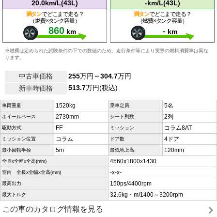
20.0km/L(43L)
-km/L(43L)
満タン
でどこまで走る？
満タン
でどこまで走る？
（燃費×タンク容量）
（燃費×タンク容量）
860
-
km
km
※燃費は定められた試験条件の下での数値のため、走行条件等により実際の燃料消費率は異な
ります。
中古車価格
255
万円～
304.7
万円
513.7
万円(税込)
新車時価格
1520kg
5名
車両重量
乗車定員
2730mm
2列
ホイールベース
シート列数
FF
コラム8AT
駆動方式
ミッション
コラム
4ドア
ミッション位置
ドア数
5m
120mm
最小回転半径
最低地上高
4560x1800x1430
全長x全幅x全高(mm)
-x-x-
室内 全長x全幅x全高(mm)
150ps/4400rpm
最高出力
32.6kg・m/1400～3200rpm
最大トルク
この車のカタログ情報を見る