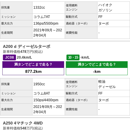
ハイオク
使用燃料
1332cc
排気量
エンジン
ガソリン
コラム7AT
FF
ミッション
駆動方式
136ps/5500rpm
ターボ
最大出力
過給器（ターボ）
2021年09月～202
-
生産期間
燃費性能
2年04月
A200 d ディーゼルターボ
新車時価格
478
万円(税込)
JC08
20.4km/L
10・15
-km/L
満タンでどこまで走る？
満タンでどこまで走る？
877.2km
-km
軽油
使用燃料
1950cc
排気量
エンジン
ディーゼル
コラム8AT
FF
ミッション
駆動方式
150ps/4400rpm
ターボ
最大出力
過給器（ターボ）
2021年09月～202
-
生産期間
燃費性能
2年04月
A250 4マチック 4WD
新車時価格
548
万円(税込)