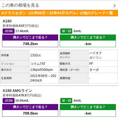
この車の相場を見る
Aクラスセダン（21年09月～22年04月モデル）の他のグレード一覧
A180
新車時価格
419
万円(税込)
JC08
17.4km/L
10・15
-km/L
満タンでどこまで走る？
満タンでどこまで走る？
748.2km
-km
ハイオク
使用燃料
1332cc
排気量
エンジン
ガソリン
コラム7AT
FF
ミッション
駆動方式
136ps/5500rpm
ターボ
最大出力
過給器（ターボ）
2021年09月～202
-
生産期間
燃費性能
2年04月
A180 AMGライン
新車時価格
478.9
万円(税込)
JC08
16.5km/L
10・15
-km/L
満タンでどこまで走る？
満タンでどこまで走る？
709.5km
-km