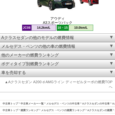
アウディ
A3スポーツバック
JC08
14.2km/L
10・15
10.0km/L
Aクラスセダンの他のモデルの燃費情報
メルセデス・ベンツの他の車の燃費情報
他のメーカーの燃費ランキング
ボディタイプ別燃費ランキング
車を売却する
▲Aクラスセダン A200 d AMGライン ディーゼルターボの燃費TOP
へ
中古車トップ
中古車メーカー一覧
メルセデス・ベンツの中古車
Aクラスセダンの中古車
A
中古車トップ
燃費ランキング
メルセデス・ベンツの燃費ランキング
Aクラスセダンの燃費