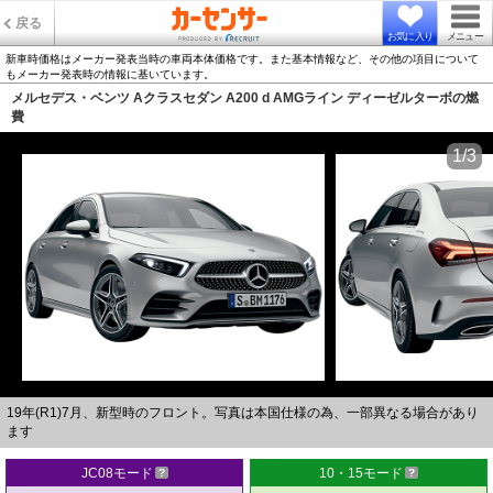
戻る
お気に入り
メニュー
新車時価格はメーカー発表当時の車両本体価格です。また基本情報など、その他の項目について
もメーカー発表時の情報に基いています。
メルセデス・ベンツ Aクラスセダン A200 d AMGライン ディーゼルターボの燃
費
1/3
19年(R1)7月、新型時のフロント。写真は本国仕様の為、一部異なる場合があり
ます
JC08モード
10・15モード