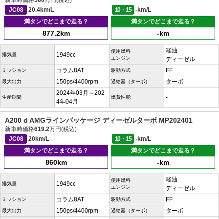
新車時価格
580
万円(税込)
JC08
20.4km/L
10・15
-km/L
満タンでどこまで走る？
満タンでどこまで走る？
877.2km
-km
軽油
使用燃料
1949cc
排気量
エンジン
ディーゼル
コラム8AT
FF
ミッション
駆動方式
150ps/4400rpm
ターボ
最大出力
過給器（ターボ）
2024年03月～202
-
生産期間
燃費性能
4年04月
A200 d AMGラインパッケージ ディーゼルターボ MP202401
新車時価格
619.2
万円(税込)
JC08
20km/L
10・15
-km/L
満タンでどこまで走る？
満タンでどこまで走る？
860km
-km
軽油
使用燃料
1949cc
排気量
エンジン
ディーゼル
コラム8AT
FF
ミッション
駆動方式
150ps/4400rpm
ターボ
最大出力
過給器（ターボ）