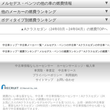
メルセデス・ベンツの他の車の燃費情報
他のメーカーの燃費ランキング
ボディタイプ別燃費ランキング
▲Aクラスセダン（24年03月～24年04月）の燃費TOPへ
中古車トップ
中古車メーカー一覧
メルセデス・ベンツの中古車
Aクラスセダンの中古車
A
中古車トップ
燃費ランキング
メルセデス・ベンツの燃費ランキング
Aクラスセダンの燃費
中古車情報ならカーセンサー
カーセンサーエッジ・輸入車
車買取・車査定
中古車リース
プライバシーポリシー
利用規約
サイトマップ
お問い合わせ
燃費のいい車を探すなら、中古車・中古車情報のカーセンサー！Aクラスセダン（24
年03月～24年04月モデル）の燃費が分かります。
お気に入りのAクラスセダンモデルやグレードを見つけたら、お得・納得の中古車探
し。豊富なAクラスセダン（24年03月～24年04月モデル）中古車情報の中から様々な
条件で中古車検索ができます。