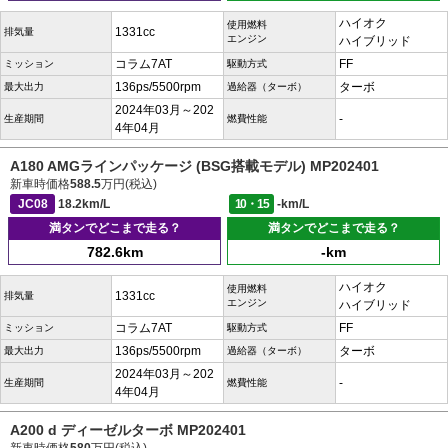
ハイオク
使用燃料
1331cc
排気量
エンジン
ハイブリッド
コラム7AT
FF
ミッション
駆動方式
136ps/5500rpm
ターボ
最大出力
過給器（ターボ）
2024年03月～202
-
生産期間
燃費性能
4年04月
A180 AMGラインパッケージ (BSG搭載モデル) MP202401
新車時価格
588.5
万円(税込)
JC08
18.2km/L
10・15
-km/L
満タンでどこまで走る？
満タンでどこまで走る？
782.6km
-km
ハイオク
使用燃料
1331cc
排気量
エンジン
ハイブリッド
コラム7AT
FF
ミッション
駆動方式
136ps/5500rpm
ターボ
最大出力
過給器（ターボ）
2024年03月～202
-
生産期間
燃費性能
4年04月
A200 d ディーゼルターボ MP202401