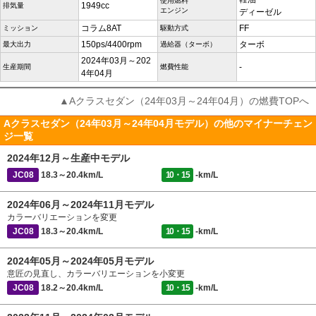
使用燃料
1949cc
排気量
エンジン
ディーゼル
コラム8AT
FF
ミッション
駆動方式
150ps/4400rpm
ターボ
最大出力
過給器（ターボ）
2024年03月～202
-
生産期間
燃費性能
4年04月
▲Aクラスセダン（24年03月～24年04月）の燃費TOPへ
Aクラスセダン（24年03月～24年04月モデル）の他のマイナーチェン
ジ一覧
2024年12月～生産中モデル
JC08
18.3～20.4km/L
10・15
-km/L
2024年06月～2024年11月モデル
カラーバリエーションを変更
JC08
18.3～20.4km/L
10・15
-km/L
2024年05月～2024年05月モデル
意匠の見直し、カラーバリエーションを小変更
JC08
18.2～20.4km/L
10・15
-km/L