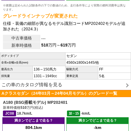
※燃費は定められた試験条件の下での数値のため、走行条件等により実際の燃料消費率は異な
ります。
グレードラインナップが変更された
仕様・装備の細部が異なるモデル識別コードMP202402モデルが追
加された（2024.3）
中古車価格
---
510
万円～
619
万円
新車時価格
セダン
ボディタイプ
4560x1800x1445/他
全長x全幅x全高(mm)
136～150馬力
FF
最高出力
駆動方式
1331～1949cc
5名
排気量
乗車定員
この車のカタログ情報を見る
Aクラスセダン（24年03月～24年04月モデル）のグレード一覧
A180 (BSG搭載モデル) MP202401
新車時価格
510
万円(税込)
JC08
18.7km/L
10・15
-km/L
満タンでどこまで走る？
満タンでどこまで走る？
804.1km
-km