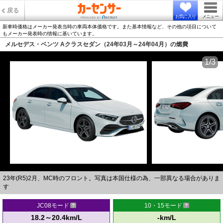
戻る
お気に入り
メニュー
新車時価格はメーカー発表当時の車両本体価格です。また基本情報など、その他の項目について
もメーカー発表時の情報に基いています。
メルセデス・ベンツ Aクラスセダン（24年03月～24年04月）の燃費
1/3
23年(R5)2月、MC時のフロント。写真は本国仕様の為、一部異なる場合がありま
す
JC08モード
10・15モード
18.2～20.4km/L
-km/L