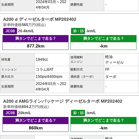
2024年03月～202
-
生産期間
燃費性能
4年04月
A200 d ディーゼルターボ MP202402
新車時価格
565
万円(税込)
JC08
20.4km/L
10・15
-km/L
満タンでどこまで走る？
満タンでどこまで走る？
877.2km
-km
軽油
使用燃料
1949cc
排気量
エンジン
ディーゼル
コラム8AT
FF
ミッション
駆動方式
150ps/4400rpm
ターボ
最大出力
過給器（ターボ）
2024年03月～202
-
生産期間
燃費性能
4年04月
A200 d AMGラインパッケージ ディーゼルターボ MP202402
新車時価格
604.2
万円(税込)
JC08
20km/L
10・15
-km/L
満タンでどこまで走る？
満タンでどこまで走る？
860km
-km
軽油