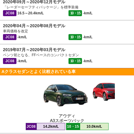
2020年09月～2020年12月モデル
「レーダーセーフティパッケージ」を標準装備
JC08
16.5～20.4km/L
10・15
-km/L
2020年04月～2020年08月モデル
車両価格を改定
JC08
-km/L
10・15
-km/L
2019年07月～2020年03月モデル
ベンツ初となる、FFベースのコンパクトセダン
JC08
-km/L
10・15
-km/L
Aクラスセダンとよく比較されている車
アウディ
A3スポーツバック
JC08
14.2km/L
10・15
10.0km/L