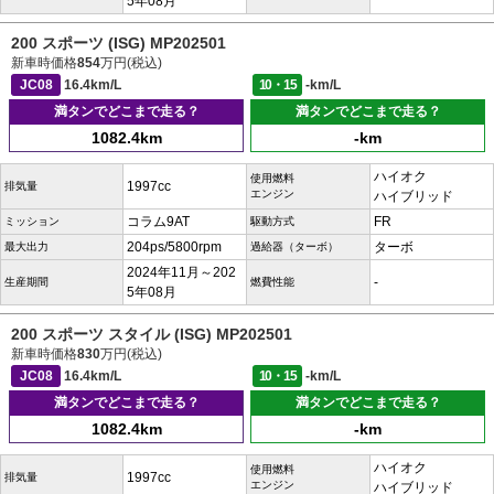
5年08月
200 スポーツ (ISG) MP202501
新車時価格
854
万円(税込)
JC08
16.4km/L
10・15
-km/L
満タンでどこまで走る？
満タンでどこまで走る？
1082.4km
-km
ハイオク
使用燃料
1997cc
排気量
エンジン
ハイブリッド
コラム9AT
FR
ミッション
駆動方式
204ps/5800rpm
ターボ
最大出力
過給器（ターボ）
2024年11月～202
-
生産期間
燃費性能
5年08月
200 スポーツ スタイル (ISG) MP202501
新車時価格
830
万円(税込)
JC08
16.4km/L
10・15
-km/L
満タンでどこまで走る？
満タンでどこまで走る？
1082.4km
-km
ハイオク
使用燃料
1997cc
排気量
エンジン
ハイブリッド