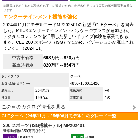
※燃費は定められた試験条件の下での数値のため、走行条件等により実際の燃料消費率は異な
ります。
エンターテインメント機能を強化
2024年11月にモデルコードMP202501の新型『CLEクーペ』を発表
した。MBUXエンターテインメントパッケージプラスが追加され、
デジタルコンテンツを活用した新しいドライブ体験を享受できる。
また、CLE 200 スポーツ（ISG）ではARナビゲーションが廃止され
ている。（2024.11）
中古車価格
698
万円～
820
万円
820
万円～
854
万円
新車時価格
クーペ
ボディタイプ
4850x1860x1420
全長x全幅x全高(mm)
204馬力
FR
最高出力
駆動方式
1997cc
4名
排気量
乗車定員
この車のカタログ情報を見る
CLEクーペ（24年11月～25年08月モデル）のグレード一覧
200 スポーツ (ISG搭載モデル) MP202401
新車時価格
850
万円(税込)
JC08
16.4km/L
10・15
-km/L