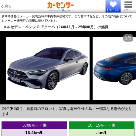
戻る
お気に入り
メニュー
新車時価格はメーカー発表当時の車両本体価格です。また基本情報など、その他の項目について
もメーカー発表時の情報に基いています。
メルセデス・ベンツ CLEクーペ（24年11月～25年08月）の燃費
1/3
24年(R6)3月、新型時のフロント。写真は海外仕様の為、一部異なる場合があり
ます
JC08モード
10・15モード
16.4km/L
-km/L