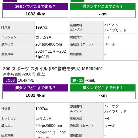
満タンでどこまで走る？
満タンでどこまで走る？
1082.4km
-km
ハイオク
使用燃料
1997cc
排気量
エンジン
ハイブリッド
コラム9AT
FR
ミッション
駆動方式
204ps/5800rpm
ターボ
最大出力
過給器（ターボ）
2024年11月～202
-
生産期間
燃費性能
5年08月
200 スポーツ スタイル (ISG搭載モデル) MP202401
新車時価格
820
万円(税込)
JC08
16.4km/L
10・15
-km/L
満タンでどこまで走る？
満タンでどこまで走る？
1082.4km
-km
ハイオク
使用燃料
1997cc
排気量
エンジン
ハイブリッド
コラム9AT
FR
ミッション
駆動方式
204ps/5800rpm
ターボ
最大出力
過給器（ターボ）
2024年11月～202
-
生産期間
燃費性能