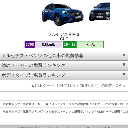
メルセデスＡＭＧ
GLC
JC08
8.8km/L
10・15
-km/L
メルセデス・ベンツの他の車の燃費情報
他のメーカーの燃費ランキング
ボディタイプ別燃費ランキング
▲CLEクーペ（24年11月～25年08月）の燃費TOPへ
中古車トップ
中古車メーカー一覧
メルセデス・ベンツの中古車
CLEクーペの中古車
CLE
中古車トップ
燃費ランキング
メルセデス・ベンツの燃費ランキング
CLEクーペの燃費
CL