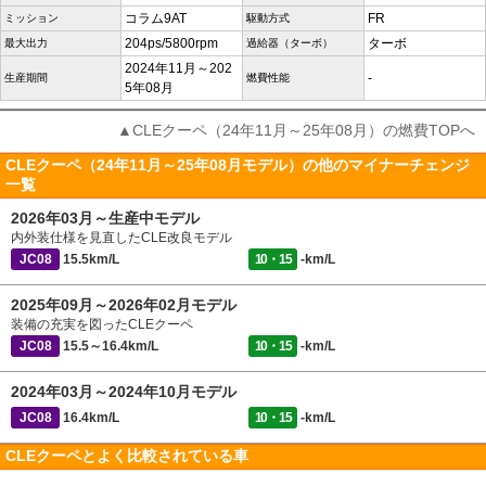
コラム9AT
FR
ミッション
駆動方式
204ps/5800rpm
ターボ
最大出力
過給器（ターボ）
2024年11月～202
-
生産期間
燃費性能
5年08月
▲CLEクーペ（24年11月～25年08月）の燃費TOPへ
CLEクーペ（24年11月～25年08月モデル）の他のマイナーチェンジ
一覧
2026年03月～生産中モデル
内外装仕様を見直したCLE改良モデル
JC08
15.5km/L
10・15
-km/L
2025年09月～2026年02月モデル
装備の充実を図ったCLEクーペ
JC08
15.5～16.4km/L
10・15
-km/L
2024年03月～2024年10月モデル
JC08
16.4km/L
10・15
-km/L
CLEクーペとよく比較されている車