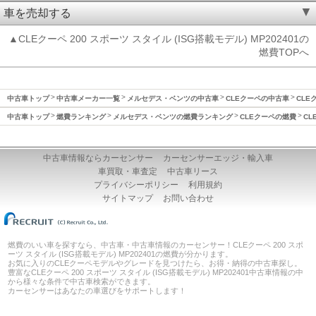
車を売却する
▲CLEクーペ 200 スポーツ スタイル (ISG搭載モデル) MP202401の
燃費TOPへ
中古車トップ
中古車メーカー一覧
メルセデス・ベンツの中古車
CLEクーペの中古車
CLE
中古車トップ
燃費ランキング
メルセデス・ベンツの燃費ランキング
CLEクーペの燃費
CL
中古車情報ならカーセンサー
カーセンサーエッジ・輸入車
車買取・車査定
中古車リース
プライバシーポリシー
利用規約
サイトマップ
お問い合わせ
燃費のいい車を探すなら、中古車・中古車情報のカーセンサー！CLEクーペ 200 スポ
ーツ スタイル (ISG搭載モデル) MP202401の燃費が分かります。
お気に入りのCLEクーペモデルやグレードを見つけたら、お得・納得の中古車探し。
豊富なCLEクーペ 200 スポーツ スタイル (ISG搭載モデル) MP202401中古車情報の中
から様々な条件で中古車検索ができます。
カーセンサーはあなたの車選びをサポートします！