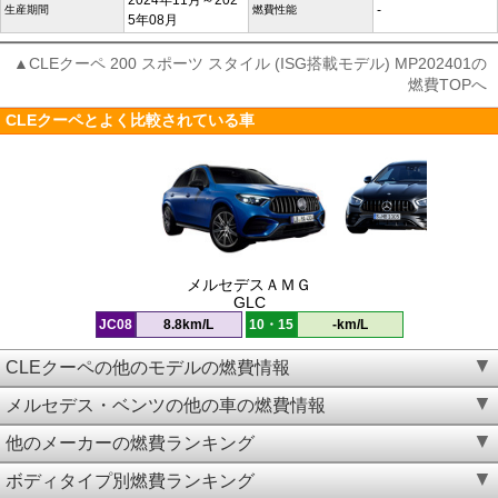
2024年11月～202
-
生産期間
燃費性能
5年08月
▲CLEクーペ 200 スポーツ スタイル (ISG搭載モデル) MP202401の
燃費TOPへ
CLEクーペとよく比較されている車
メルセデスＡＭＧ
GLC
JC08
8.8km/L
10・15
-km/L
CLEクーペの他のモデルの燃費情報
メルセデス・ベンツの他の車の燃費情報
他のメーカーの燃費ランキング
ボディタイプ別燃費ランキング