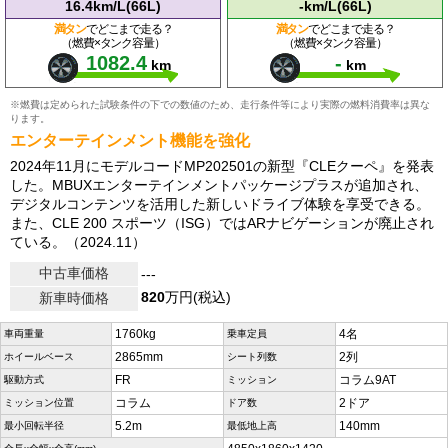
16.4km/L(66L)
-km/L(66L)
満タン
でどこまで走る？
満タン
でどこまで走る？
（燃費×タンク容量）
（燃費×タンク容量）
1082.4
-
km
km
※燃費は定められた試験条件の下での数値のため、走行条件等により実際の燃料消費率は異な
ります。
エンターテインメント機能を強化
2024年11月にモデルコードMP202501の新型『CLEクーペ』を発表
した。MBUXエンターテインメントパッケージプラスが追加され、
デジタルコンテンツを活用した新しいドライブ体験を享受できる。
また、CLE 200 スポーツ（ISG）ではARナビゲーションが廃止され
ている。（2024.11）
中古車価格
---
820
万円(税込)
新車時価格
1760kg
4名
車両重量
乗車定員
2865mm
2列
ホイールベース
シート列数
FR
コラム9AT
駆動方式
ミッション
コラム
2ドア
ミッション位置
ドア数
5.2m
140mm
最小回転半径
最低地上高