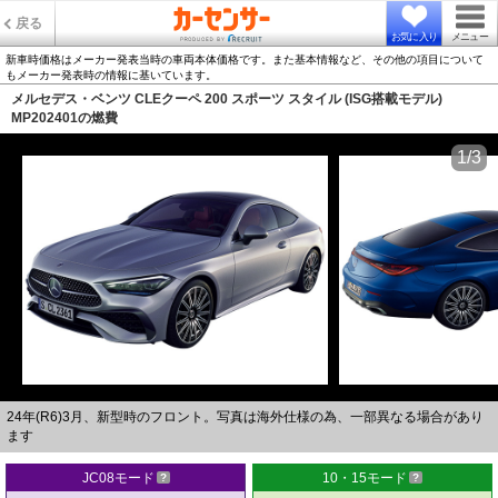
戻る
お気に入り
メニュー
新車時価格はメーカー発表当時の車両本体価格です。また基本情報など、その他の項目について
もメーカー発表時の情報に基いています。
メルセデス・ベンツ CLEクーペ 200 スポーツ スタイル (ISG搭載モデル)
MP202401の燃費
1/3
24年(R6)3月、新型時のフロント。写真は海外仕様の為、一部異なる場合があり
ます
JC08モード
10・15モード