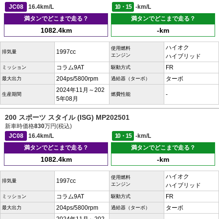
JC08
16.4km/L
10・15
-km/L
満タンでどこまで走る？
満タンでどこまで走る？
1082.4km
-km
ハイオク
使用燃料
1997cc
排気量
エンジン
ハイブリッド
コラム9AT
FR
ミッション
駆動方式
204ps/5800rpm
ターボ
最大出力
過給器（ターボ）
2024年11月～202
-
生産期間
燃費性能
5年08月
200 スポーツ スタイル (ISG) MP202501
新車時価格
830
万円(税込)
JC08
16.4km/L
10・15
-km/L
満タンでどこまで走る？
満タンでどこまで走る？
1082.4km
-km
ハイオク
使用燃料
1997cc
排気量
エンジン
ハイブリッド
コラム9AT
FR
ミッション
駆動方式
204ps/5800rpm
ターボ
最大出力
過給器（ターボ）