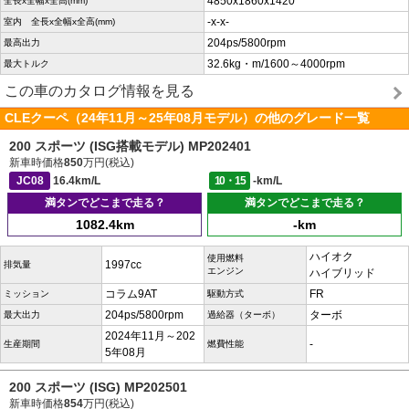
4850x1860x1420
全長x全幅x全高(mm)
-x-x-
室内 全長x全幅x全高(mm)
204ps/5800rpm
最高出力
32.6kg・m/1600～4000rpm
最大トルク
この車のカタログ情報を見る
CLEクーペ（24年11月～25年08月モデル）の他のグレード一覧
200 スポーツ (ISG搭載モデル) MP202401
新車時価格
850
万円(税込)
JC08
16.4km/L
10・15
-km/L
満タンでどこまで走る？
満タンでどこまで走る？
1082.4km
-km
ハイオク
使用燃料
1997cc
排気量
エンジン
ハイブリッド
コラム9AT
FR
ミッション
駆動方式
204ps/5800rpm
ターボ
最大出力
過給器（ターボ）
2024年11月～202
-
生産期間
燃費性能
5年08月
200 スポーツ (ISG) MP202501
新車時価格
854
万円(税込)