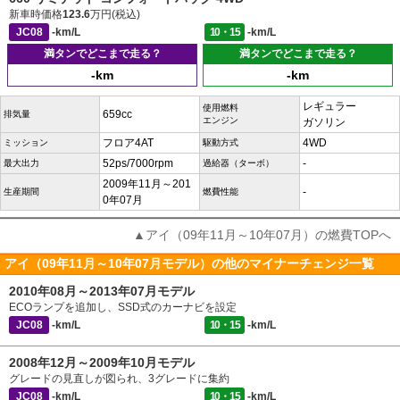
新車時価格
123.6
万円(税込)
JC08
-km/L
10・15
-km/L
満タンでどこまで走る？
満タンでどこまで走る？
-km
-km
レギュラー
使用燃料
659cc
排気量
エンジン
ガソリン
フロア4AT
4WD
ミッション
駆動方式
52ps/7000rpm
-
最大出力
過給器（ターボ）
2009年11月～201
-
生産期間
燃費性能
0年07月
▲アイ（09年11月～10年07月）の燃費TOPへ
アイ（09年11月～10年07月モデル）の他のマイナーチェンジ一覧
2010年08月～2013年07月モデル
ECOランプを追加し、SSD式のカーナビを設定
JC08
-km/L
10・15
-km/L
2008年12月～2009年10月モデル
グレードの見直しが図られ、3グレードに集約
JC08
-km/L
10・15
-km/L