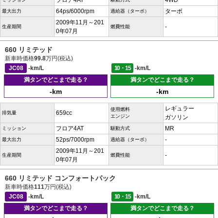
フロア4AT
4WD
64ps/6000rpm
ターボ
最大出力
過給器（ターボ）
2009年11月～201
-
生産期間
燃費性能
0年07月
660 リミテッド
新車時価格
99.8
万円(税込)
JC08
-km/L
10・15
-km/L
満タンでどこまで走る？
満タンでどこまで走る？
-km
-km
レギュラー
使用燃料
659cc
排気量
エンジン
ガソリン
フロア4AT
MR
ミッション
駆動方式
52ps/7000rpm
-
最大出力
過給器（ターボ）
2009年11月～201
-
生産期間
燃費性能
0年07月
660 リミテッド コンフォートパック
新車時価格
111
万円(税込)
JC08
-km/L
10・15
-km/L
満タンでどこまで走る？
満タンでどこまで走る？