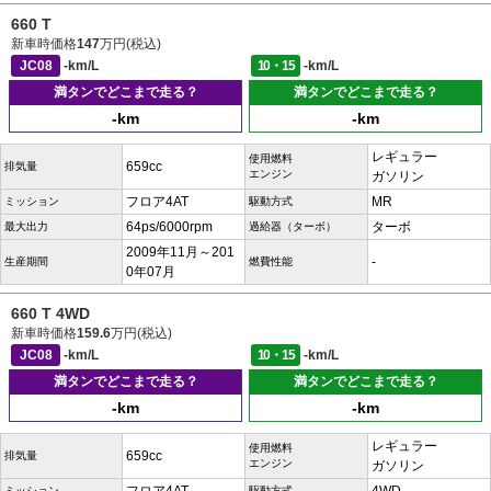
660 T
新車時価格
147
万円(税込)
JC08
-km/L
10・15
-km/L
満タンでどこまで走る？
満タンでどこまで走る？
-km
-km
レギュラー
使用燃料
659cc
排気量
エンジン
ガソリン
フロア4AT
MR
ミッション
駆動方式
64ps/6000rpm
ターボ
最大出力
過給器（ターボ）
2009年11月～201
-
生産期間
燃費性能
0年07月
660 T 4WD
新車時価格
159.6
万円(税込)
JC08
-km/L
10・15
-km/L
満タンでどこまで走る？
満タンでどこまで走る？
-km
-km
レギュラー
使用燃料
659cc
排気量
エンジン
ガソリン
ミッション
駆動方式