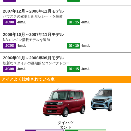
2007年12月～2008年11月モデル
パワステの変更と新形状シートを装備
JC08
-km/L
10・15
-km/L
2006年10月～2007年11月モデル
NAエンジン搭載モデルを追加
JC08
-km/L
10・15
-km/L
2006年01月～2006年09月モデル
斬新なスタイルの画期的なコンパクトカー
JC08
-km/L
10・15
-km/L
アイとよく比較されている車
ダイハツ
タント