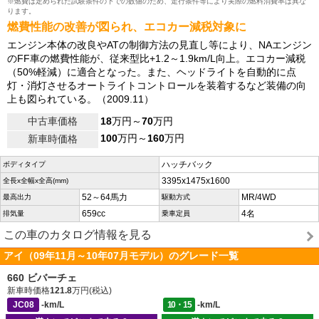
※燃費は定められた試験条件の下での数値のため、走行条件等により実際の燃料消費率は異な
ります。
燃費性能の改善が図られ、エコカー減税対象に
エンジン本体の改良やATの制御方法の見直し等により、NAエンジン
のFF車の燃費性能が、従来型比+1.2～1.9km/L向上。エコカー減税
（50%軽減）に適合となった。また、ヘッドライトを自動的に点
灯・消灯させるオートライトコントロールを装着するなど装備の向
上も図られている。（2009.11）
中古車価格
18
万円～
70
万円
100
万円～
160
万円
新車時価格
ハッチバック
ボディタイプ
3395x1475x1600
全長x全幅x全高(mm)
52～64馬力
MR/4WD
最高出力
駆動方式
659cc
4名
排気量
乗車定員
この車のカタログ情報を見る
アイ（09年11月～10年07月モデル）のグレード一覧
660 ビバーチェ
新車時価格
121.8
万円(税込)
JC08
-km/L
10・15
-km/L