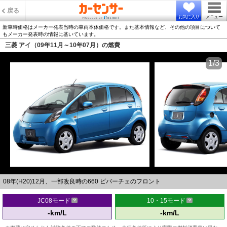
戻る
お気に入り
メニュー
新車時価格はメーカー発表当時の車両本体価格です。また基本情報など、その他の項目について
もメーカー発表時の情報に基いています。
三菱 アイ（09年11月～10年07月）の燃費
1/3
08年(H20)12月、一部改良時の660 ビバーチェのフロント
JC08モード
10・15モード
-km/L
-km/L