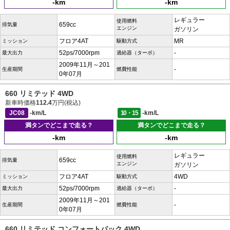
-km
-km
レギュラー
使用燃料
659cc
排気量
エンジン
ガソリン
フロア4AT
MR
ミッション
駆動方式
52ps/7000rpm
-
最大出力
過給器（ターボ）
2009年11月～201
-
生産期間
燃費性能
0年07月
660 リミテッド 4WD
新車時価格
112.4
万円(税込)
JC08
-km/L
10・15
-km/L
満タンでどこまで走る？
満タンでどこまで走る？
-km
-km
レギュラー
使用燃料
659cc
排気量
エンジン
ガソリン
フロア4AT
4WD
ミッション
駆動方式
52ps/7000rpm
-
最大出力
過給器（ターボ）
2009年11月～201
-
生産期間
燃費性能
0年07月
660 リミテッド コンフォートパック 4WD