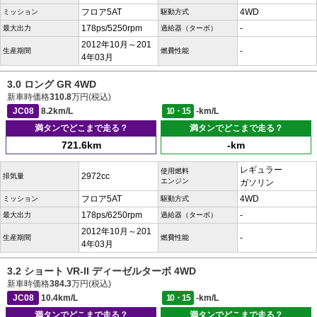
フロア5AT
4WD
ミッション
駆動方式
178ps/5250rpm
-
最大出力
過給器（ターボ）
2012年10月～201
-
生産期間
燃費性能
4年03月
3.0 ロング GR 4WD
新車時価格
310.8
万円(税込)
JC08
8.2km/L
10・15
-km/L
満タンでどこまで走る？
満タンでどこまで走る？
721.6km
-km
レギュラー
使用燃料
2972cc
排気量
エンジン
ガソリン
フロア5AT
4WD
ミッション
駆動方式
178ps/6250rpm
-
最大出力
過給器（ターボ）
2012年10月～201
-
生産期間
燃費性能
4年03月
3.2 ショート VR-II ディーゼルターボ 4WD
新車時価格
384.3
万円(税込)
JC08
10.4km/L
10・15
-km/L
満タンでどこまで走る？
満タンでどこまで走る？