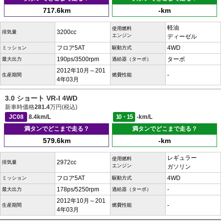
717.6km
-km
軽油
使用燃料
3200cc
排気量
エンジン
ディーゼル
フロア5AT
4WD
ミッション
駆動方式
190ps/3500rpm
ターボ
最大出力
過給器（ターボ）
2012年10月～201
-
生産期間
燃費性能
4年03月
3.0 ショート VR-I 4WD
新車時価格
281.4
万円(税込)
JC08
8.4km/L
10・15
-km/L
満タンでどこまで走る？
満タンでどこまで走る？
579.6km
-km
レギュラー
使用燃料
2972cc
排気量
エンジン
ガソリン
フロア5AT
4WD
ミッション
駆動方式
178ps/5250rpm
-
最大出力
過給器（ターボ）
2012年10月～201
-
生産期間
燃費性能
4年03月