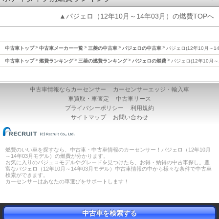
▲パジェロ（12年10月～14年03月）の燃費TOPへ
中古車トップ
中古車メーカー一覧
三菱の中古車
パジェロの中古車
パジェロ(12年10月～1
中古車トップ
燃費ランキング
三菱の燃費ランキング
パジェロの燃費
パジェロ(12年10月～
中古車情報ならカーセンサー
カーセンサーエッジ・輸入車
車買取・車査定
中古車リース
プライバシーポリシー
利用規約
サイトマップ
お問い合わせ
燃費のいい車を探すなら、中古車・中古車情報のカーセンサー！パジェロ（12年10月
～14年03月モデル）の燃費が分かります。
お気に入りのパジェロモデルやグレードを見つけたら、お得・納得の中古車探し。豊
富なパジェロ（12年10月～14年03月モデル）中古車情報の中から様々な条件で中古車
検索ができます。
カーセンサーはあなたの車選びをサポートします！
中古車を検索する