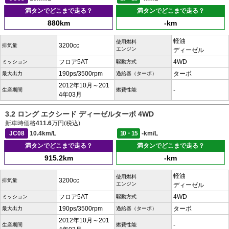
満タンでどこまで走る？
満タンでどこまで走る？
880km
-km
軽油
使用燃料
3200cc
排気量
エンジン
ディーゼル
フロア5AT
4WD
ミッション
駆動方式
190ps/3500rpm
ターボ
最大出力
過給器（ターボ）
2012年10月～201
-
生産期間
燃費性能
4年03月
3.2 ロング エクシード ディーゼルターボ 4WD
新車時価格
411.6
万円(税込)
JC08
10.4km/L
10・15
-km/L
満タンでどこまで走る？
満タンでどこまで走る？
915.2km
-km
軽油
使用燃料
3200cc
排気量
エンジン
ディーゼル
フロア5AT
4WD
ミッション
駆動方式
190ps/3500rpm
ターボ
最大出力
過給器（ターボ）
2012年10月～201
-
生産期間
燃費性能