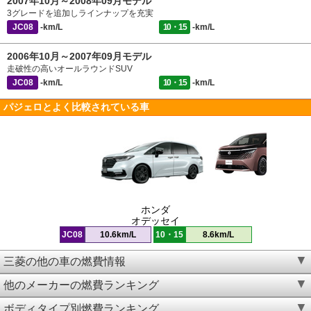
2007年10月～2008年09月モデル
3グレードを追加しラインナップを充実
JC08
-km/L
10・15
-km/L
2006年10月～2007年09月モデル
走破性の高いオールラウンドSUV
JC08
-km/L
10・15
-km/L
パジェロとよく比較されている車
ホンダ
オデッセイ
JC08
10.6km/L
10・15
8.6km/L
三菱の他の車の燃費情報
他のメーカーの燃費ランキング
ボディタイプ別燃費ランキング