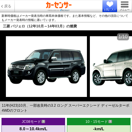
戻る
お気に入り
メニュー
新車時価格はメーカー発表当時の車両本体価格です。また基本情報など、その他の項目について
もメーカー発表時の情報に基いています。
三菱 パジェロ（12年10月～14年03月）の燃費
1/10
11年(H23)10月、一部改良時の3.2 ロング スーパーエクシード ディーゼルターボ
4WDのフロント
JC08モード
10・15モード
8.0～10.4km/L
-km/L