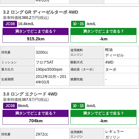
4年03月
3.2 ロング GR ディーゼルターボ 4WD
新車時価格
360.2
万円(税込)
JC08
10.4km/L
10・15
-km/L
満タンでどこまで走る？
満タンでどこまで走る？
915.2km
-km
軽油
使用燃料
3200cc
排気量
エンジン
ディーゼル
フロア5AT
4WD
ミッション
駆動方式
190ps/3500rpm
ターボ
最大出力
過給器（ターボ）
2012年10月～201
-
生産期間
燃費性能
4年03月
3.0 ロング エクシード 4WD
新車時価格
367.5
万円(税込)
JC08
8km/L
10・15
-km/L
満タンでどこまで走る？
満タンでどこまで走る？
704km
-km
レギュラー
使用燃料
2972cc
排気量
エンジン
ガソリン