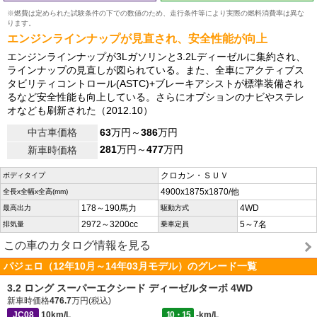
※燃費は定められた試験条件の下での数値のため、走行条件等により実際の燃料消費率は異な
ります。
エンジンラインナップが見直され、安全性能が向上
エンジンラインナップが3Lガソリンと3.2Lディーゼルに集約され、
ラインナップの見直しが図られている。また、全車にアクティブス
タビリティコントロール(ASTC)+ブレーキアシストが標準装備され
るなど安全性能も向上している。さらにオプションのナビやステレ
オなども刷新された（2012.10）
中古車価格
63
万円～
386
万円
281
万円～
477
万円
新車時価格
クロカン・ＳＵＶ
ボディタイプ
4900x1875x1870/他
全長x全幅x全高(mm)
178～190馬力
4WD
最高出力
駆動方式
2972～3200cc
5～7名
排気量
乗車定員
この車のカタログ情報を見る
パジェロ（12年10月～14年03月モデル）のグレード一覧
3.2 ロング スーパーエクシード ディーゼルターボ 4WD
新車時価格
476.7
万円(税込)
JC08
10km/L
10・15
-km/L