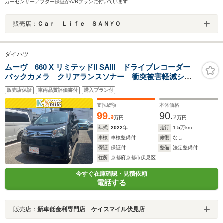
カーセンサーアフター保証がA/Bプランに付いています
販売店：
Ｃａｒ Ｌｉｆｅ ＳＡＮＹＯ
ダイハツ
ムーヴ 660 X リミテッドII SAIII ドライブレコーダー
バックカメラ クリアランスソナー 衝突被害軽減シス
テム オートマチックハイビーム オートライト LED
販売店保証
車両品質評価書付
購入プラン付
ヘッドランプ スマートキー アイドリングストップ
電動格納ミラー
支払総額
本体価格
99.
90.
9
2
万円
万円
年式
2022
年
走行
1.5
万km
車検
車検整備付
修復
なし
保証
保証付
整備
法定整備付
住所
京都府京都市伏見区
今すぐ在庫確認・見積依頼
電話する
販売店：
新車低金利専門店 ケイスマイル伏見店