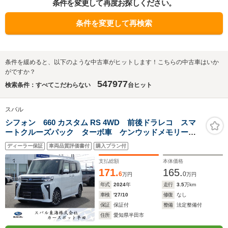
条件を変更して再度お探しください。
条件を変更して再検索
条件を緩めると、以下のような中古車がヒットします！こちらの中古車はいか
がですか？
547977
検索条件：すべてこだわらない
台ヒット
スバル
シフォン 660 カスタム RS 4WD 前後ドラレコ スマ
ートクルーズパック ターボ車 ケンウッドメモリーナ
ビ フルセグ Bluetoothオーディオ USB バックカメ
ディーラー保証
車両品質評価書付
購入プラン付
ラ ETC 障害物センサー 両側電動スライド シート
ヒーター
支払総額
本体価格
171.
165.
6
0
万円
万円
年式
2024
年
走行
3.5
万km
車検
'27/10
修復
なし
保証
保証付
整備
法定整備付
住所
愛知県半田市