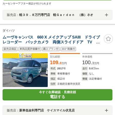
カーセンサーアフター保証が付けられます
販売店：
軽３９．８万円専門店 軽Ｇａｒｄｅｎ （株）ネオ
ダイハツ
ムーヴキャンバス 660 X メイクアップ SAIII ドライブ
レコーダー バックカメラ 両側スライドドア TV ク
リアランスソナー 衝突被害軽減システム オートマチ
販売店保証
車両品質評価書付
購入プラン付
360°画像付
ックハイビーム スマートキー アイドリングストッ
プ 電動格納ミラー CVT ベンチシート
支払総額
本体価格
109.
100.
9
3
万円
万円
年式
2017
年
走行
5.0
万km
車検
車検整備付
修復
なし
保証
保証付
整備
法定整備付
住所
京都府京都市伏見区
今すぐ在庫確認・見積依頼
電話する
販売店：
新車低金利専門店 ケイスマイル伏見店