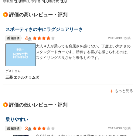
3.8
4.0
3.8
積載性 :
運転しやすさ :
維持費 :
評価の高いレビュー・評判
スポーティさの中にラグジュアリーさ
4
総合評価
2013/03/10投稿
点
大人４人が乗っても窮屈さを感じない、丁度よい大きさの
スタンダードカーです。所有する喜びを感じられるのは、
スタイリングの良さから来るものです。
ゲストさん
三菱 エテルナラムダ
もっと見る
評価の低いレビュー・評判
乗りやすい
3
総合評価
2013/03/26投稿
点