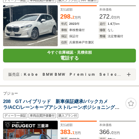
ディーラー保証
車両品質評価書付
購入プラン付
360°画像付
ヒーター・AppleCarPlay・内蔵ドラレコ・パワーシー
ト・電動リアゲート・17インチAW・ETC・禁煙車
支払総額
本体価格
298.
272.
2
0
万円
万円
年式
2023
年
走行
1.6
万km
車検
車検整備付
修復
なし
保証
保証付
整備
法定整備付
住所
兵庫県神戸市灘区
今すぐ在庫確認・見積依頼
電話する
販売店：
Ｋｏｂｅ ＢＭＷ ＢＭＷ Ｐｒｅｍｉｕｍ Ｓｅｌｅｃｔｉｏｎ 三宮
プジョー
208 GT ハイブリッド 新車保証継承/バックカメ
ラ/ACC/レーンキープアシスト/レーンポジショニングア
シスト/ブラインドスポットモニター/LEDヘッドライト/フ
ディーラー保証
車両品質評価書付
購入プラン付
ロント・バックソナー/アップルカープレイ/アンドロイド
オート
支払総額
本体価格
383.
366.
1
0
万円
万円