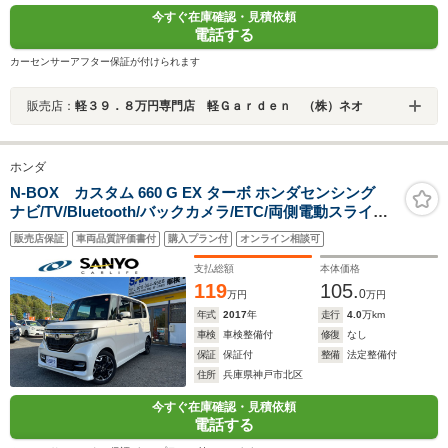
今すぐ在庫確認・見積依頼
電話する
カーセンサーアフター保証が付けられます
販売店：
軽３９．８万円専門店 軽Ｇａｒｄｅｎ （株）ネオ
ホンダ
N-BOX カスタム 660 G EX ターボ ホンダセンシング
ナビ/TV/Bluetooth/バックカメラ/ETC/両側電動スライド
ドア/ターボ/ホンダセンシング
販売店保証
車両品質評価書付
購入プラン付
オンライン相談可
支払総額
本体価格
119
105.
0
万円
万円
年式
2017
年
走行
4.0
万km
車検
車検整備付
修復
なし
保証
保証付
整備
法定整備付
住所
兵庫県神戸市北区
今すぐ在庫確認・見積依頼
電話する