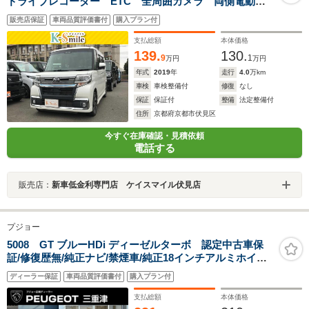
ドライブレコーダー ETC 全周囲カメラ 両側電動ス
ライドドア TV 衝突被害軽減システム オートマチッ
販売店保証
車両品質評価書付
購入プラン付
クハイビーム オートライト LEDヘッドランプ アイ
ドリングストップ スマートキー
支払総額
本体価格
139.
130.
9
1
万円
万円
年式
2019
年
走行
4.0
万km
車検
車検整備付
修復
なし
保証
保証付
整備
法定整備付
住所
京都府京都市伏見区
今すぐ在庫確認・見積依頼
電話する
販売店：
新車低金利専門店 ケイスマイル伏見店
プジョー
5008 GT ブルーHDi ディーゼルターボ 認定中古車保
証/修復歴無/純正ナビ/禁煙車/純正18インチアルミホイー
ル/ETC/コントロール/LEDヘッドライト/バックモニター/
ディーラー保証
車両品質評価書付
購入プラン付
ブラインドスポットモニター/ルーフレール
支払総額
本体価格