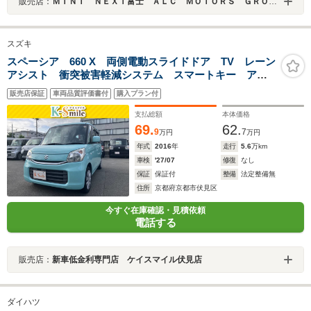
販売店：
ＭＩＮＩ ＮＥＸＴ富士 ＡＬＣ ＭＯＴＯＲＳ ＧＲＯＵＰ
スズキ
スペーシア 660 X 両側電動スライドドア TV レーン
アシスト 衝突被害軽減システム スマートキー アイ
ドリングストップ 電動格納ミラー シートヒーター
販売店保証
車両品質評価書付
購入プラン付
ベンチシート CVT 盗難防止システム ABS ESC
CD
支払総額
本体価格
69.
62.
9
7
万円
万円
年式
2016
年
走行
5.6
万km
車検
'27/07
修復
なし
保証
保証付
整備
法定整備無
住所
京都府京都市伏見区
今すぐ在庫確認・見積依頼
電話する
販売店：
新車低金利専門店 ケイスマイル伏見店
ダイハツ