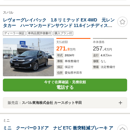
スバル
レヴォーグレイバック 1.8 リミテッド EX 4WD 元レン
タカー ハーマンカードンサウンド 11.6インチディスプ
レイ フルセグ Bluetoothオーディオ フロントカメ
ディーラー保証
車両品質評価書付
購入プラン付
ラ サイドカメラ バックカメラ 全周囲カメラ 電動
リヤゲート シートヒーター
支払総額
本体価格
271.
257.
9
4
万円
万円
年式
2024
年
走行
4.0
万km
車検
車検整備付
修復
なし
保証
保証付
整備
法定整備付
住所
愛知県半田市
今すぐ在庫確認・見積依頼
電話する
販売店：
スバル東海株式会社 カースポット半田
ミニ
ミニ クーパーD 3ドア ナビ ETC 衝突軽減ブレーキ ア