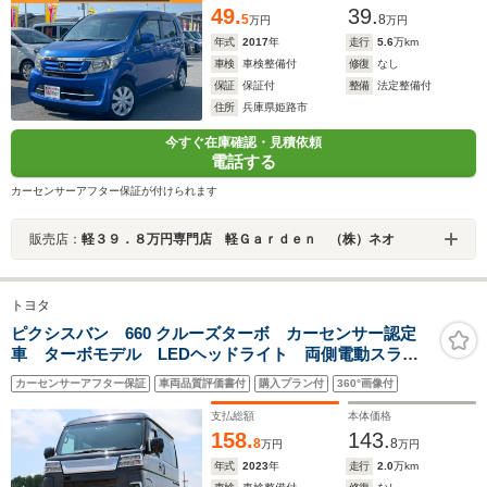
49.
39.
5
8
万円
万円
年式
2017
年
走行
5.6
万km
車検
車検整備付
修復
なし
保証
保証付
整備
法定整備付
住所
兵庫県姫路市
今すぐ在庫確認・見積依頼
電話する
カーセンサーアフター保証が付けられます
販売店：
軽３９．８万円専門店 軽Ｇａｒｄｅｎ （株）ネオ
トヨタ
ピクシスバン 660 クルーズターボ カーセンサー認定
車 ターボモデル LEDヘッドライト 両側電動スライ
ドドア 純正ナビ Bluetooth Bカメラ ETC2.0
カーセンサーアフター保証
車両品質評価書付
購入プラン付
360°画像付
支払総額
本体価格
158.
143.
8
8
万円
万円
年式
2023
年
走行
2.0
万km