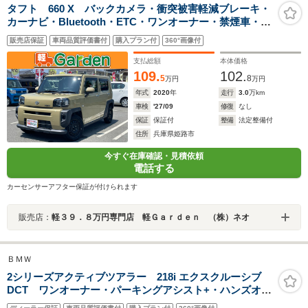
タフト 660 X バックカメラ・衝突被害軽減ブレーキ・
カーナビ・Bluetooth・ETC・ワンオーナー・禁煙車・フ
ルセグTV・CD/DVD再生・スマートキー&プッシュスター
販売店保証
車両品質評価書付
購入プラン付
360°画像付
ト・ベンチシート・ルームクリーニング
支払総額
本体価格
109.
102.
5
8
万円
万円
年式
2020
年
走行
3.0
万km
車検
'27/09
修復
なし
保証
保証付
整備
法定整備付
住所
兵庫県姫路市
今すぐ在庫確認・見積依頼
電話する
カーセンサーアフター保証が付けられます
販売店：
軽３９．８万円専門店 軽Ｇａｒｄｅｎ （株）ネオ
ＢＭＷ
2シリーズアクティブツアラー 218i エクスクルーシブ
DCT ワンオーナー・パーキングアシスト+・ハンズオフ
ACC・360度カメラ・ヘッドアップディスプレイ・シート