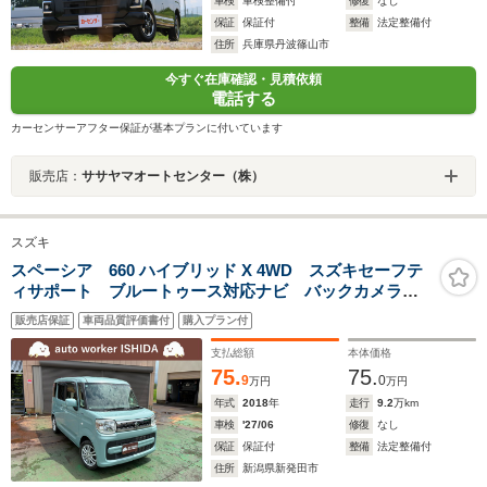
車検
車検整備付
修復
なし
保証
保証付
整備
法定整備付
住所
兵庫県丹波篠山市
今すぐ在庫確認・見積依頼
電話する
カーセンサーアフター保証が基本プランに付いています
販売店：
ササヤマオートセンター（株）
スズキ
スペーシア 660 ハイブリッド X 4WD スズキセーフテ
ィサポート ブルートゥース対応ナビ バックカメラ
スマートキー 両側電動スライドドア シートヒーター
販売店保証
車両品質評価書付
購入プラン付
支払総額
本体価格
75.
75.
9
0
万円
万円
年式
2018
年
走行
9.2
万km
車検
'27/06
修復
なし
保証
保証付
整備
法定整備付
住所
新潟県新発田市