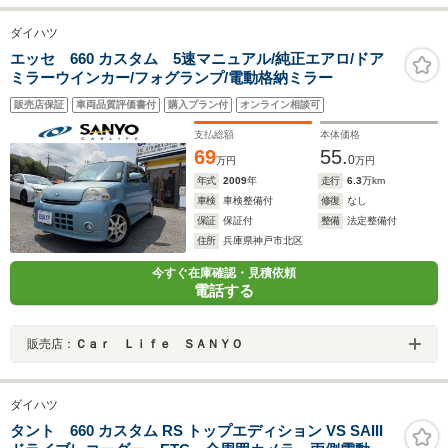
ダイハツ
エッセ 660 カスタム 5速マニュアル/純正エアロ/ドア
ミラーウインカー/フォグランプ/電動格納ミラー
販売店保証
車両品質評価書付
購入プラン付
オンライン相談可
支払総額
本体価格
69
55.
0
万円
万円
年式
2009
年
走行
6.3
万km
車検
車検整備付
修復
なし
保証
保証付
整備
法定整備付
住所
兵庫県神戸市北区
今すぐ在庫確認・見積依頼
電話する
販売店：
Ｃａｒ Ｌｉｆｅ ＳＡＮＹＯ
ダイハツ
タント 660 カスタム RS トップエディション VS SAIII