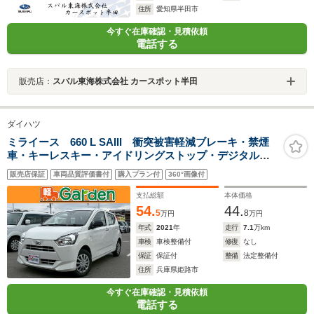
住所
愛知県半田市
今すぐ在庫確認・見積依頼
電話する
販売店：
スバル東海株式会社 カースポット半田
ダイハツ
ミライース 660 L SAIII 衝突被害軽減ブレーキ・禁煙
車・キーレスキー・アイドリングストップ・デジタルメ
ーター
販売店保証
車両品質評価書付
購入プラン付
360°画像付
支払総額
本体価格
54.
44.
5
8
万円
万円
年式
2021
年
走行
7.1
万km
車検
車検整備付
修復
なし
保証
保証付
整備
法定整備付
住所
兵庫県姫路市
今すぐ在庫確認・見積依頼
電話する