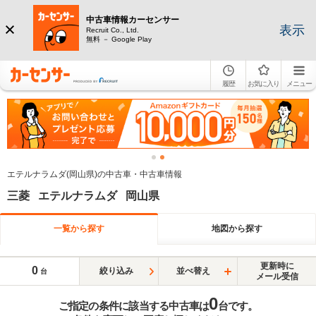
中古車情報カーセンサー
表示
Recruit Co., Ltd.
無料 － Google Play
履歴
お気に入り
メニュー
エテルナラムダ(岡山県)の中古車・中古車情報
三菱 エテルナラムダ 岡山県
一覧から探す
地図から探す
更新時に
0
絞り込み
並べ替え
台
メール受信
0
ご指定の条件に該当する中古車は
台です。