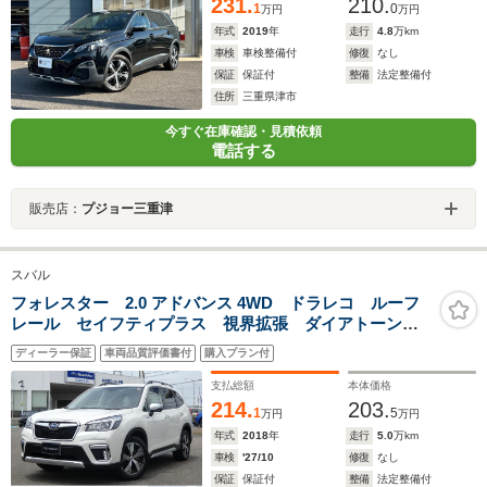
231.
210.
1
0
万円
万円
年式
2019
年
走行
4.8
万km
車検
車検整備付
修復
なし
保証
保証付
整備
法定整備付
住所
三重県津市
今すぐ在庫確認・見積依頼
電話する
販売店：
プジョー三重津
スバル
フォレスター 2.0 アドバンス 4WD ドラレコ ルーフ
レール セイフティプラス 視界拡張 ダイアトーンナ
ビ フルセグ Bluetoothオーディオ USB フロントカ
ディーラー保証
車両品質評価書付
購入プラン付
メラ サイドカメラ バックカメラ スマートリヤビュ
ーミラー ETC2.0
支払総額
本体価格
214.
203.
1
5
万円
万円
年式
2018
年
走行
5.0
万km
車検
'27/10
修復
なし
保証
保証付
整備
法定整備付