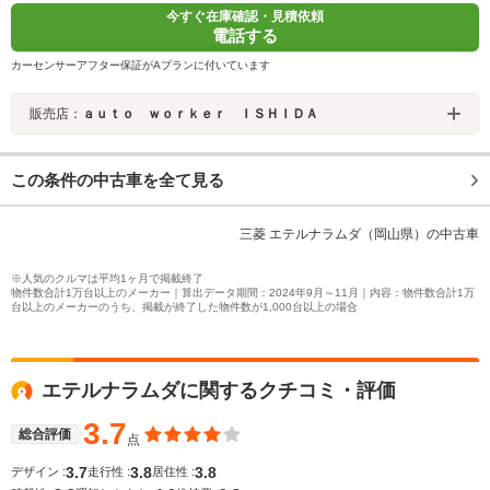
今すぐ在庫確認・見積依頼
電話する
カーセンサーアフター保証がAプランに付いています
販売店：
ａｕｔｏ ｗｏｒｋｅｒ ＩＳＨＩＤＡ
この条件の中古車を全て見る
三菱 エテルナラムダ（岡山県）の中古車
※人気のクルマは平均1ヶ月で掲載終了
物件数合計1万台以上のメーカー｜算出データ期間：2024年9月～11月｜内容：物件数合計1万
台以上のメーカーのうち、掲載が終了した物件数が1,000台以上の場合
エテルナラムダに関するクチコミ・評価
3.7
総合評価
点
3.7
3.8
3.8
デザイン :
走行性 :
居住性 :