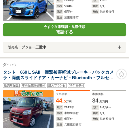
年式
2026
年
走行
20
km
車検
'29/03
修復
なし
保証
保証付
整備
法定整備付
住所
三重県津市
今すぐ在庫確認・見積依頼
電話する
販売店：
プジョー三重津
ダイハツ
タント 660 L SAII 衝撃被害軽減ブレーキ・バックカメ
ラ・両側スライドドア・カーナビ・Bluetooth・フルセグ
TV・CD/DVD再生・禁煙車・アイドリングストップ・ベ
販売店保証
車両品質評価書付
購入プラン付
360°画像付
ンチシート・ルームクリーニング!
支払総額
本体価格
44.
34.
5
8
万円
万円
年式
2015
年
走行
8.6
万km
車検
車検整備付
修復
なし
保証
保証付
整備
法定整備付
住所
兵庫県姫路市