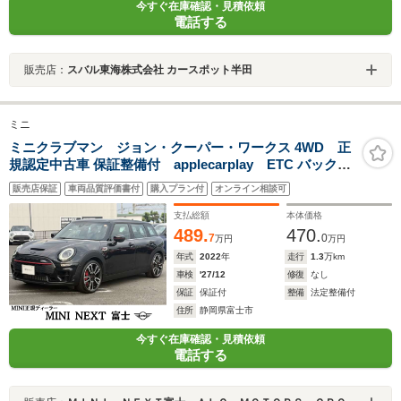
今すぐ在庫確認・見積依頼
電話する
販売店：
スバル東海株式会社 カースポット半田
ミニ
ミニクラブマン ジョン・クーパー・ワークス 4WD 正
規認定中古車 保証整備付 applecarplay ETC バックカ
メラ 衝突軽減ブレーキ アイドリングストップ 障害物ソナ
販売店保証
車両品質評価書付
購入プラン付
オンライン相談可
ー アクティブクルコン LEDライト 純正ホイール
支払総額
本体価格
489.
470.
7
0
万円
万円
年式
2022
年
走行
1.3
万km
車検
'27/12
修復
なし
保証
保証付
整備
法定整備付
住所
静岡県富士市
今すぐ在庫確認・見積依頼
電話する