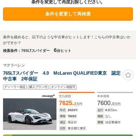
条件を変更して再度お探しください。
条件を変更して再検索
条件を緩めると、以下のような中古車がヒットします！こちらの中古車はいか
がですか？
6
検索条件：765LTスパイダー
台ヒット
マクラーレン
765LTスパイダー 4.0 McLaren QUALIFIED東京 認定
中古車 2年保証
ディーラー保証
購入プラン付
オンライン相談可
支払総額
本体価格
7625.
7600.
2
0
万円
万円
年式
2023
年
走行
0.5
万km
車検
'28/02
修復
なし
保証
保証付
整備
法定整備付
住所
東京都江東区