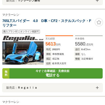
販売店：
マクラーレン麻布
マクラーレン
765LTスパイダー 4.0 D車・CF2・ステルスパック・F
リフター
購入プラン付
オンライン相談可
支払総額
本体価格
5613
5580.
0
万円
万円
年式
2022
年
走行
0.4
万km
車検
車検整備無
修復
なし
保証
保証無
整備
法定整備付
住所
岐阜県大垣市
今すぐ在庫確認・見積依頼
無
電話する
料
販売店：
Ｒｅｇａｌｉａ
マクラーレン