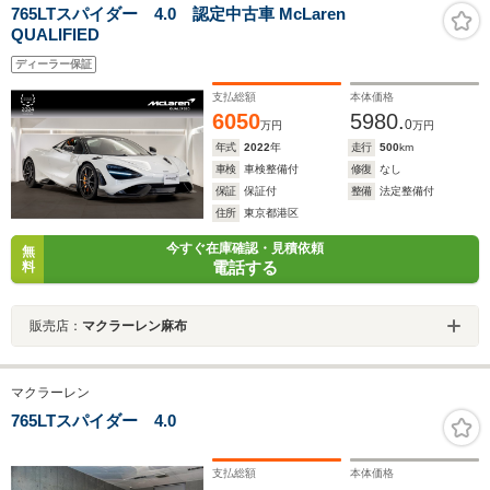
765LTスパイダー 4.0 認定中古車 McLaren
QUALIFIED
ディーラー保証
支払総額
本体価格
6050
5980.
0
万円
万円
年式
2022
年
走行
500
km
車検
車検整備付
修復
なし
保証
保証付
整備
法定整備付
住所
東京都港区
今すぐ在庫確認・見積依頼
無
電話する
料
販売店：
マクラーレン麻布
マクラーレン
765LTスパイダー 4.0
支払総額
本体価格