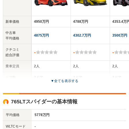
新車価格
4950万円
4788万円
4353.4万
中古車
4875万円
4302.7万円
3500万円
平均価格
クチコミ
-
-
-
総合評価
乗車定員
2人
2人
2人
ドア数
2ドア
2ドア
2ドア
▼
全てを表示する
全高
全高
全
1.19m
1.19m
1.
765LTスパイダーの基本情報
平均価格
5778万円
全幅
全幅
全
サイズ
1.93m
2.1m
2
全長
全長
WLTCモード
-
(全長x全幅x全高)