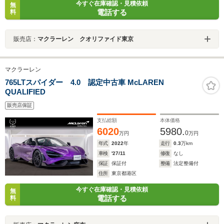
今すぐ在庫確認・見積依頼
無
電話する
料
販売店：
マクラーレン クオリファイド東京
マクラーレン
765LTスパイダー 4.0 認定中古車 McLAREN
QUALIFIED
販売店保証
支払総額
本体価格
6020
5980.
0
万円
万円
年式
2022
年
走行
0.3
万km
車検
'27/11
修復
なし
保証
保証付
整備
法定整備付
住所
東京都港区
今すぐ在庫確認・見積依頼
無
電話する
料