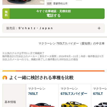
住所
愛媛県松山市
今すぐ在庫確認・見積依頼
無
電話する
料
販売店：
Ｓ’ｃｈａｔｚ・Ｊａｐａｎ
マクラーレン 765LTスパイダー（愛知県）の中古車
※人気のクルマは平均1ヶ月で掲載終了
物件数合計1万台以上のメーカー｜算出データ期間：2024年9月～11月｜内容：物件数合計1万
台以上のメーカーのうち、掲載が終了した物件数が1,000台以上の場合
よく一緒に検討される車種を比較
マクラーレン
マクラーレン
マクラー
765LT
675LTスパイダー
675LT
基本情報