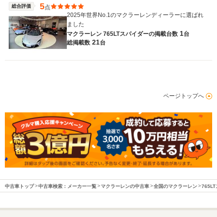
5
総合評価
点
2025年世界No.1のマクラーレンディーラーに選ばれ
ました
1
マクラーレン 765LTスパイダーの
掲載台数
台
21
総掲載数
台
ページトップへ
中古車トップ
中古車検索：メーカー一覧
マクラーレンの中古車
全国のマクラーレン
765