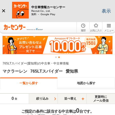
中古車情報カーセンサー
表示
Recruit Co., Ltd.
無料 － Google Play
履歴
お気に入り
メニュー
765LTスパイダー(愛知県)の中古車・中古車情報
マクラーレン 765LTスパイダー 愛知県
一覧から探す
地図から探す
更新時に
0
絞り込み
並べ替え
台
メール受信
0
ご指定の条件に該当する中古車は
台です。