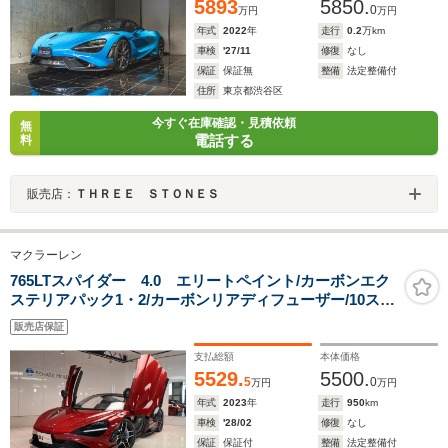
5893
5850.
0
万円
万円
年式
2022
年
走行
0.2
万km
車検
'27/11
修復
なし
保証
保証無
整備
法定整備付
住所
東京都渋谷区
今すぐ在庫確認・見積依頼
無
電話する
料
販売店：
ＴＨＲＥＥ ＳＴＯＮＥＳ
マクラーレン
765LTスパイダー 4.0 エリートペイント/カーボンエク
ステリアパック1・2/カーボンリアディフューザー/10スポ
ークスーパーライトウエイトホイール/カーボンサイドシ
販売店保証
ルパネル/カーボンフロントエアインテーク/アルカンタラ
インテリア
支払総額
本体価格
5529.
5500.
5
0
万円
万円
年式
2023
年
走行
950
km
車検
'28/02
修復
なし
保証
保証付
整備
法定整備付