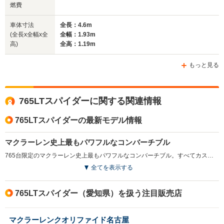
4.6m
4.55m
4.
燃費
車体寸法
全長：4.6m
(全長x全幅x全
全幅：1.93m
ホイールベース
ホイールベース
ホイー
高)
全高：1.19m
-m
-m
もっと見る
WLTCモード
765LTスパイダーに関する関連情報
-
-
-
燃費
765LTスパイダーの最新モデル情報
マクラーレン史上最もパワフルなコンバーチブル
排気量
3994cc
3799cc
3799cc
765台限定のマクラーレン史上最もパワフルなコンバーチブル。すべてカスタマーオーダーで生産され、各車両にナンバリングが与えられる。「LT」とはロングテールの略称で、引き延ばされたロングテールには、アクティブリアウィングが備えられる。ルーフは、一体型の電動カーボンファイバー製リトラクタブルハードトップが用いられ、わずか11秒での開閉が可能。さらに時速50km/hまで開閉できる。高性能の軽量素材が隅々にまで採用され、ボディコンポーネントにはカーボンファイバーが用いられる。エンジンは、最高出力765ps／最大トルク800N・mを発生する4L V8ツインターボで、ギアレシオが見直された「7速SSG」ギアとの組み合わせで、0-100km/h加速2.8秒を実現する。（2021.7）
全てを表示する
駆動方式
MR
MR
MR
765LTスパイダー（愛知県）を扱う注目販売店
マクラーレンクオリファイド名古屋