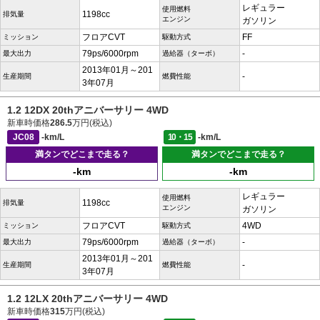
レギュラー
使用燃料
1198cc
排気量
エンジン
ガソリン
フロアCVT
FF
ミッション
駆動方式
79ps/6000rpm
-
最大出力
過給器（ターボ）
2013年01月～201
-
生産期間
燃費性能
3年07月
1.2 12DX 20thアニバーサリー 4WD
新車時価格
286.5
万円(税込)
JC08
-km/L
10・15
-km/L
満タンでどこまで走る？
満タンでどこまで走る？
-km
-km
レギュラー
使用燃料
1198cc
排気量
エンジン
ガソリン
フロアCVT
4WD
ミッション
駆動方式
79ps/6000rpm
-
最大出力
過給器（ターボ）
2013年01月～201
-
生産期間
燃費性能
3年07月
1.2 12LX 20thアニバーサリー 4WD
新車時価格
315
万円(税込)