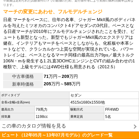
※燃費は定められた試験条件の下での数値のため、走行条件等により実際の燃料消費率は異な
ります。
マーチの変更にあわせ、フルモデルチェンジ
日産 マーチをベースに、往年の名車、ジャガー MkII風のボディパネ
ルを与えたミツオカのコンパクト4ドアセダンの3代目。ベースとな
る日産マーチが2010年にフルモデルチェンジされたことを受け、ビ
ュートも新型となった。新型でもジャガーMkII風のエクステリアは
健在。インテリアもマーチをベースとしながらも、化粧板や本革シ
ートなどで、クラシカルかつ上質な空間が実現されている。パワー
トレインは、ベースとなるマーチ同様の最高出力79ps／最大トルク
106N・mを発生する1.2L直3DOHCエンジンとCVTの組み合わせの1
種類で、上級モデルには4WD仕様も用意される（2012.5）
中古車価格
71
万円～
209
万円
205
万円～
585
万円
新車時価格
セダン
ボディタイプ
4515x1680x1550/他
全長x全幅x全高(mm)
79馬力
FF/4WD
最高出力
駆動方式
1198cc
5名
排気量
乗車定員
この車のカタログ情報を見る
ビュート（12年05月～13年07月モデル）のグレード一覧