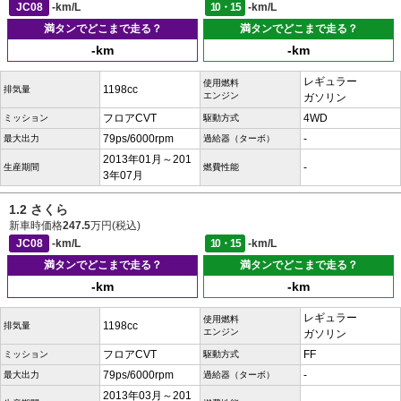
JC08
-km/L
10・15
-km/L
満タンでどこまで走る？
満タンでどこまで走る？
-km
-km
レギュラー
使用燃料
1198cc
排気量
エンジン
ガソリン
フロアCVT
4WD
ミッション
駆動方式
79ps/6000rpm
-
最大出力
過給器（ターボ）
2013年01月～201
-
生産期間
燃費性能
3年07月
1.2 さくら
新車時価格
247.5
万円(税込)
JC08
-km/L
10・15
-km/L
満タンでどこまで走る？
満タンでどこまで走る？
-km
-km
レギュラー
使用燃料
1198cc
排気量
エンジン
ガソリン
フロアCVT
FF
ミッション
駆動方式
79ps/6000rpm
-
最大出力
過給器（ターボ）
2013年03月～201