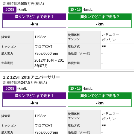
新車時価格
585
万円(税込)
JC08
-km/L
10・15
-km/L
満タンでどこまで走る？
満タンでどこまで走る？
-km
-km
レギュラー
使用燃料
1198cc
排気量
エンジン
ガソリン
フロアCVT
FF
ミッション
駆動方式
79ps/6000rpm
-
最大出力
過給器（ターボ）
2012年10月～201
-
生産期間
燃費性能
3年07月
1.2 12ST 20thアニバーサリー
新車時価格
247.5
万円(税込)
JC08
-km/L
10・15
-km/L
満タンでどこまで走る？
満タンでどこまで走る？
-km
-km
レギュラー
使用燃料
1198cc
排気量
エンジン
ガソリン
フロアCVT
FF
ミッション
駆動方式
79ps/6000rpm
-
最大出力
過給器（ターボ）