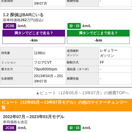
-
生産期間
燃費性能
3年07月
1.2 探偵はBARにいる
新車時価格
262
万円(税込)
JC08
-km/L
10・15
-km/L
満タンでどこまで走る？
満タンでどこまで走る？
-km
-km
レギュラー
使用燃料
1198cc
排気量
エンジン
ガソリン
フロアCVT
FF
ミッション
駆動方式
79ps/6000rpm
-
最大出力
過給器（ターボ）
2013年04月～201
-
生産期間
燃費性能
3年07月
▲ビュート（12年05月～13年07月）の燃費TOPへ
ビュート（12年05月～13年07月モデル）の他のマイナーチェンジ一
覧
2022年07月～2023年03月モデル
車両価格を改定
JC08
-km/L
10・15
-km/L