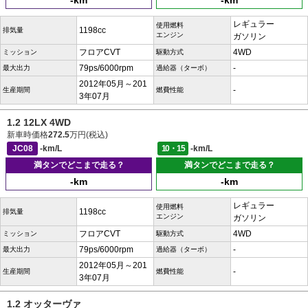
-km
-km
レギュラー
使用燃料
1198cc
排気量
エンジン
ガソリン
フロアCVT
4WD
ミッション
駆動方式
79ps/6000rpm
-
最大出力
過給器（ターボ）
2012年05月～201
-
生産期間
燃費性能
3年07月
1.2 12LX 4WD
新車時価格
272.5
万円(税込)
JC08
-km/L
10・15
-km/L
満タンでどこまで走る？
満タンでどこまで走る？
-km
-km
レギュラー
使用燃料
1198cc
排気量
エンジン
ガソリン
フロアCVT
4WD
ミッション
駆動方式
79ps/6000rpm
-
最大出力
過給器（ターボ）
2012年05月～201
-
生産期間
燃費性能
3年07月
1.2 オッターヴァ