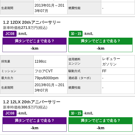
2013年01月～201
-
生産期間
燃費性能
3年07月
1.2 12DX 20thアニバーサリー
新車時価格
271.5
万円(税込)
JC08
-km/L
10・15
-km/L
満タンでどこまで走る？
満タンでどこまで走る？
-km
-km
レギュラー
使用燃料
1198cc
排気量
エンジン
ガソリン
フロアCVT
FF
ミッション
駆動方式
79ps/6000rpm
-
最大出力
過給器（ターボ）
2013年01月～201
-
生産期間
燃費性能
3年07月
1.2 12LX 20thアニバーサリー
新車時価格
300.5
万円(税込)
JC08
-km/L
10・15
-km/L
満タンでどこまで走る？
満タンでどこまで走る？
-km
-km