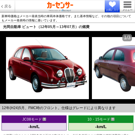
戻る
お気に入り
メニュー
新車時価格はメーカー発表当時の車両本体価格です。また基本情報など、その他の項目について
もメーカー発表時の情報に基いています。
光岡自動車 ビュート（12年05月～13年07月）の燃費
1/3
12年(H24)5月、FMC時のフロント。仕様はグレードにより異なります
JC08モード
10・15モード
-km/L
-km/L