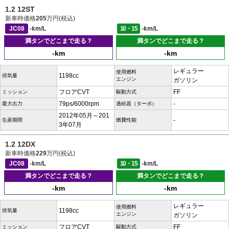
1.2 12ST
新車時価格
205
万円(税込)
JC08
-km/L
10・15
-km/L
満タンでどこまで走る？
満タンでどこまで走る？
-km
-km
レギュラー
使用燃料
1198cc
排気量
エンジン
ガソリン
フロアCVT
FF
ミッション
駆動方式
79ps/6000rpm
-
最大出力
過給器（ターボ）
2012年05月～201
-
生産期間
燃費性能
3年07月
1.2 12DX
新車時価格
229
万円(税込)
JC08
-km/L
10・15
-km/L
満タンでどこまで走る？
満タンでどこまで走る？
-km
-km
レギュラー
使用燃料
1198cc
排気量
エンジン
ガソリン
フロアCVT
FF
ミッション
駆動方式