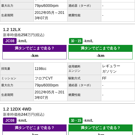
79ps/6000rpm
-
最大出力
過給器（ターボ）
2012年05月～201
-
生産期間
燃費性能
3年07月
1.2 12LX
新車時価格
258
万円(税込)
JC08
-km/L
10・15
-km/L
満タンでどこまで走る？
満タンでどこまで走る？
-km
-km
レギュラー
使用燃料
1198cc
排気量
エンジン
ガソリン
フロアCVT
FF
ミッション
駆動方式
79ps/6000rpm
-
最大出力
過給器（ターボ）
2012年05月～201
-
生産期間
燃費性能
3年07月
1.2 12DX 4WD
新車時価格
244
万円(税込)
JC08
-km/L
10・15
-km/L
満タンでどこまで走る？
満タンでどこまで走る？