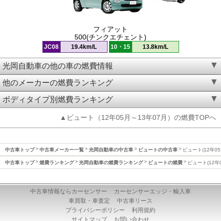
フィアット
500(チンクエチェント)
JC08
19.4km/L
10・15
13.8km/L
光岡自動車の他の車の燃費情報
他のメーカーの燃費ランキング
ボディタイプ別燃費ランキング
▲ビュート（12年05月～13年07月）の燃費TOPへ
中古車トップ
中古車メーカー一覧
光岡自動車の中古車
ビュートの中古車
ビュート(12年0
中古車トップ
燃費ランキング
光岡自動車の燃費ランキング
ビュートの燃費
ビュート(12年
中古車情報ならカーセンサー
カーセンサーエッジ・輸入車
車買取・車査定
中古車リース
プライバシーポリシー
利用規約
サイトマップ
お問い合わせ