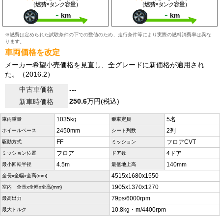
（燃費×タンク容量）
（燃費×タンク容量）
-
-
km
km
※燃費は定められた試験条件の下での数値のため、走行条件等により実際の燃料消費率は異な
ります。
車両価格を改定
メーカー希望小売価格を見直し、全グレードに新価格が適用され
た。（2016.2）
中古車価格
---
250.6
万円(税込)
新車時価格
1035kg
5名
車両重量
乗車定員
2450mm
2列
ホイールベース
シート列数
FF
フロアCVT
駆動方式
ミッション
フロア
4ドア
ミッション位置
ドア数
4.5m
140mm
最小回転半径
最低地上高
4515x1680x1550
全長x全幅x全高(mm)
1905x1370x1270
室内 全長x全幅x全高(mm)
79ps/6000rpm
最高出力
10.8kg・m/4400rpm
最大トルク