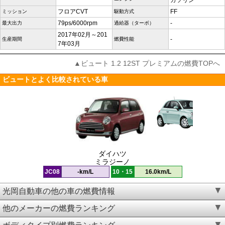
ガソリン
フロアCVT
FF
ミッション
駆動方式
79ps/6000rpm
-
最大出力
過給器（ターボ）
2017年02月～201
-
生産期間
燃費性能
7年03月
▲ビュート 1.2 12ST プレミアムの燃費TOPへ
ビュートとよく比較されている車
ダイハツ
ミラジーノ
JC08
-km/L
10・15
16.0km/L
光岡自動車の他の車の燃費情報
他のメーカーの燃費ランキング