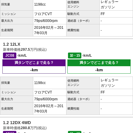
レギュラー
使用燃料
1198cc
排気量
エンジン
ガソリン
フロアCVT
FF
ミッション
駆動方式
79ps/6000rpm
-
最大出力
過給器（ターボ）
2016年02月～201
-
生産期間
燃費性能
7年03月
1.2 12LX
新車時価格
297.5
万円(税込)
JC08
-km/L
10・15
-km/L
満タンでどこまで走る？
満タンでどこまで走る？
-km
-km
レギュラー
使用燃料
1198cc
排気量
エンジン
ガソリン
フロアCVT
FF
ミッション
駆動方式
79ps/6000rpm
-
最大出力
過給器（ターボ）
2016年02月～201
-
生産期間
燃費性能
7年03月
1.2 12DX 4WD
新車時価格
280.8
万円(税込)