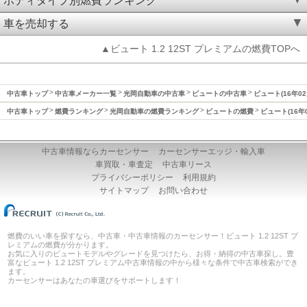
ボディタイプ別燃費ランキング
車を売却する
▲ビュート 1.2 12ST プレミアムの燃費TOPへ
中古車トップ
中古車メーカー一覧
光岡自動車の中古車
ビュートの中古車
ビュート(16年0
中古車トップ
燃費ランキング
光岡自動車の燃費ランキング
ビュートの燃費
ビュート(16年
中古車情報ならカーセンサー
カーセンサーエッジ・輸入車
車買取・車査定
中古車リース
プライバシーポリシー
利用規約
サイトマップ
お問い合わせ
燃費のいい車を探すなら、中古車・中古車情報のカーセンサー！ビュート 1.2 12ST プ
レミアムの燃費が分かります。
お気に入りのビュートモデルやグレードを見つけたら、お得・納得の中古車探し。豊
富なビュート 1.2 12ST プレミアム中古車情報の中から様々な条件で中古車検索ができ
ます。
カーセンサーはあなたの車選びをサポートします！