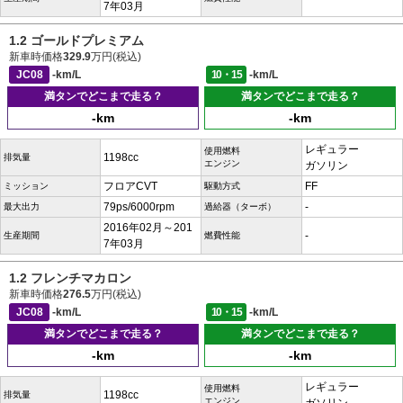
7年03月
1.2 ゴールドプレミアム
新車時価格
329.9
万円(税込)
JC08
-km/L
10・15
-km/L
満タンでどこまで走る？
満タンでどこまで走る？
-km
-km
レギュラー
使用燃料
1198cc
排気量
エンジン
ガソリン
フロアCVT
FF
ミッション
駆動方式
79ps/6000rpm
-
最大出力
過給器（ターボ）
2016年02月～201
-
生産期間
燃費性能
7年03月
1.2 フレンチマカロン
新車時価格
276.5
万円(税込)
JC08
-km/L
10・15
-km/L
満タンでどこまで走る？
満タンでどこまで走る？
-km
-km
レギュラー
使用燃料
1198cc
排気量
エンジン