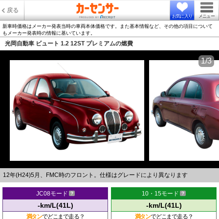
戻る
お気に入り
メニュー
新車時価格はメーカー発表当時の車両本体価格です。また基本情報など、その他の項目について
もメーカー発表時の情報に基いています。
光岡自動車 ビュート 1.2 12ST プレミアムの燃費
1/3
12年(H24)5月、FMC時のフロント。仕様はグレードにより異なります
JC08モード
10・15モード
-km/L(41L)
-km/L(41L)
満タン
でどこまで走る？
満タン
でどこまで走る？