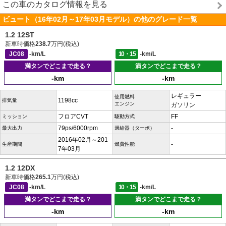
この車のカタログ情報を見る
ビュート（16年02月～17年03月モデル）の他のグレード一覧
1.2 12ST
新車時価格
238.7
万円(税込)
JC08
-km/L
10・15
-km/L
満タンでどこまで走る？
満タンでどこまで走る？
-km
-km
レギュラー
使用燃料
1198cc
排気量
エンジン
ガソリン
フロアCVT
FF
ミッション
駆動方式
79ps/6000rpm
-
最大出力
過給器（ターボ）
2016年02月～201
-
生産期間
燃費性能
7年03月
1.2 12DX
新車時価格
265.1
万円(税込)
JC08
-km/L
10・15
-km/L
満タンでどこまで走る？
満タンでどこまで走る？
-km
-km