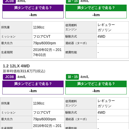
JC08
-km/L
10・15
-km/L
満タンでどこまで走る？
満タンでどこまで走る？
-km
-km
レギュラー
使用燃料
1198cc
排気量
エンジン
ガソリン
フロアCVT
4WD
ミッション
駆動方式
79ps/6000rpm
-
最大出力
過給器（ターボ）
2016年02月～201
-
生産期間
燃費性能
7年03月
1.2 12LX 4WD
新車時価格
311.6
万円(税込)
JC08
-km/L
10・15
-km/L
満タンでどこまで走る？
満タンでどこまで走る？
-km
-km
レギュラー
使用燃料
1198cc
排気量
エンジン
ガソリン
フロアCVT
4WD
ミッション
駆動方式
79ps/6000rpm
-
最大出力
過給器（ターボ）
2016年02月～201
-
生産期間
燃費性能