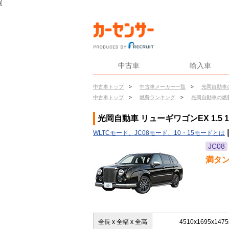
{
中古車
輸入車
中古車トップ
>
中古車メーカー一覧
>
光岡自動車
中古車トップ
>
燃費ランキング
>
光岡自動車の燃
光岡自動車 リューギワゴンEX 1.5 
WLTCモード、JC08モード、10・15モードとは
JC08
満タ
全長 x 全幅 x 全高
4510x1695x147