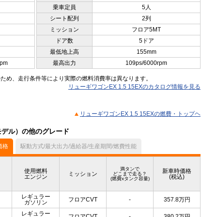
乗車定員
5人
シート配列
2列
ミッション
フロア5MT
ドア数
5ドア
最低地上高
155mm
rpm
最高出力
109ps/6000rpm
のため、走行条件等により実際の燃料消費率は異なります。
リューギワゴンEX 1.5 15EXのカタログ情報を見る
リューギワゴンEX 1.5 15EXの燃費・トップヘ
中モデル）の他のグレード
価格
駆動方式/最大出力/過給器/生産期間/燃費性能
満タンで
使用燃料
新車時価格
ミッション
どこまで走る？
エンジン
(税込)
(燃費xタンク容量)
レギュラー
フロアCVT
-
357.8
万円
ガソリン
レギュラー
フロアCVT
-
380.2
万円