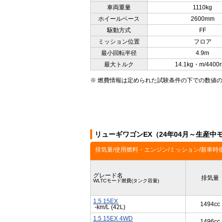
車両重量
1110kg
ホイールベース
2600mm
駆動方式
FF
ミッション位置
フロア
最小回転半径
4.9m
最大トルク
14.1kg・m/4400
※ 燃費情報は定められた試験条件の下での数値
リューギワゴンEX（24年04月～生産
排気量/使用燃料・エンジン/ミッション/新車時
グレード名
排気量
WLTCモード燃費(タンク容量)
1.5 15EX
1494cc
-km/L (42L)
1.5 15EX 4WD
1496cc