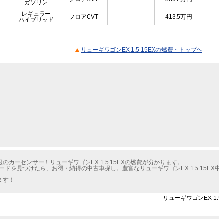
ガソリン
レギュラー
フロアCVT
-
413.5
万円
ハイブリッド
リューギワゴンEX 1.5 15EXの燃費・トップヘ
カーセンサー！リューギワゴンEX 1.5 15EXの燃費が分かります。
ドを見つけたら、お得・納得の中古車探し。豊富なリューギワゴンEX 1.5 15E
ます！
リューギワゴンEX 1.