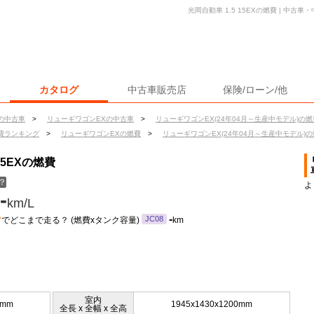
光岡自動車 1.5 15EXの燃費 | 中
カタログ
中古車販売店
保険/ローン/他
の中古車
>
リューギワゴンEXの中古車
>
リューギワゴンEX(24年04月～生産中モデル)の燃
費ランキング
>
リューギワゴンEXの燃費
>
リューギワゴンEX(24年04月～生産中モデル)
15EXの燃費
？
よ
-
km/L
ン
-
JC08
でどこまで走る？ (燃費xタンク容量)
km
室内
5mm
1945x1430x1200mm
全長 x 全幅 x 全高