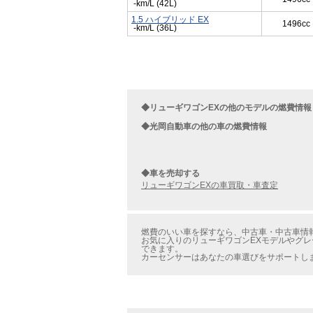
-km/L (42L)
1.5 ハイブリッド EX
1496cc
-km/L (36L)
◆リューギワゴンEXの他のモデルの燃費情報
◆光岡自動車の他の車の燃費情報
◆車を売却する
リューギワゴンEXの車買取・車査定
燃費のいい車を探すなら、中古車・中古車情報の
お気に入りのリューギワゴンEXモデルやグレー
できます。
カーセンサーはあなたの車選びをサポートし