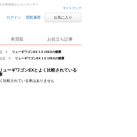
古車・中古車情報ならカーセンサー
サイトマップ
ログイン
閲覧履歴
お気に入り
車買取
お役立ち記事
費
>
リューギワゴンEX 1.5 15EXの燃費
の燃費
>
リューギワゴンEX 1.5 15EXの燃費
リューギワゴンEXとよく比較されている
車
く比較されている車はありません