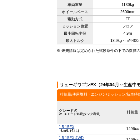
車両重量
1130kg
ホイールベース
2600mm
駆動方式
FF
ミッション位置
フロア
最小回転半径
4.9m
最大トルク
13.9kg・m/4400
※ 燃費情報は定められた試験条件の下での数値
リューギワゴンEX（24年04月～生産
排気量/使用燃料・エンジン/ミッション/新車時
グレード名
排気量
WLTCモード燃費(タンク容量)
1.5 15EX
1496cc
-km/L (42L)
1.5 15EX 4WD
1496cc