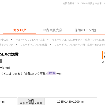
光岡自動車 1.5 15EXの燃費 | 中
カタログ
中古車販売店
保険/ローン/他
の中古車
>
リューギワゴンEXの中古車
>
リューギワゴンEX(24年04月～生産中モデル)の燃
費ランキング
>
リューギワゴンEXの燃費
>
リューギワゴンEX(24年04月～生産中モデル)
15EXの燃費
？
よ
-
km/L
ン
-
JC08
でどこまで走る？ (燃費xタンク容量)
km
室内
5mm
1945x1430x1200mm
全長 x 全幅 x 全高