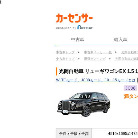
{
中古車
輸入車
中古車トップ
>
中古車メーカー一覧
>
光岡自動車
中古車トップ
>
燃費ランキング
>
光岡自動車の燃
光岡自動車 リューギワゴンEX 1.5 
WLTCモード、JC08モード、10・15モードとは
JC08
満タ
全長 x 全幅 x 全高
4510x1695x147