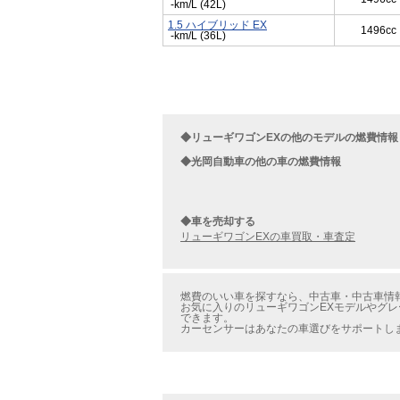
-km/L (42L)
1.5 ハイブリッド EX
1496cc
-km/L (36L)
◆リューギワゴンEXの他のモデルの燃費情報
◆光岡自動車の他の車の燃費情報
◆車を売却する
リューギワゴンEXの車買取・車査定
燃費のいい車を探すなら、中古車・中古車情報の
お気に入りのリューギワゴンEXモデルやグレー
できます。
カーセンサーはあなたの車選びをサポートし