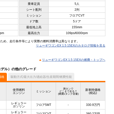
乗車定員
5人
シート配列
2列
ミッション
フロアCVT
ドア数
5ドア
最低地上高
155mm
rpm
最高出力
109ps/6000rpm
のため、走行条件等により実際の燃料消費率は異なります。
リューギワゴンEX 1.5 15EXのカタログ情報を見る
リューギワゴンEX 1.5 15EXの燃費・トップヘ
中モデル）の他のグレード
価格
駆動方式/最大出力/過給器/生産期間/燃費性能
満タンで
使用燃料
新車時価格
ミッション
どこまで走る？
エンジン
(税込)
(燃費xタンク容量)
レギュラー
フロア5MT
-
330.9
万円
ガソリン
レギュラー
フロアCVT
-
380.2
万円