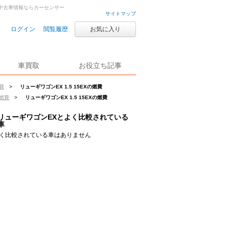
古車・中古車情報ならカーセンサー
サイトマップ
ログイン
閲覧履歴
お気に入り
車買取
お役立ち記事
費
>
リューギワゴンEX 1.5 15EXの燃費
の燃費
>
リューギワゴンEX 1.5 15EXの燃費
リューギワゴンEXとよく比較されている
車
く比較されている車はありません