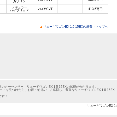
ガソリン
レギュラー
フロアCVT
-
413.5
万円
ハイブリッド
リューギワゴンEX 1.5 15EXの燃費・トップヘ
カーセンサー！リューギワゴンEX 1.5 15EXの燃費が分かります。
ドを見つけたら、お得・納得の中古車探し。豊富なリューギワゴンEX 1.5 15E
ます！
リューギワゴンEX 1.