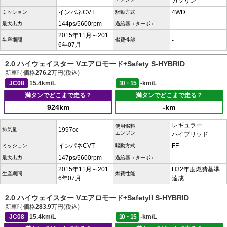
ガソリン
インパネCVT
4WD
ミッション
駆動方式
144ps/5600rpm
-
最大出力
過給器（ターボ）
2015年11月～201
-
生産期間
燃費性能
6年07月
2.0 ハイウェイスター Vエアロモード+Safety S-HYBRID
新車時価格
276.2
万円(税込)
JC08
15.4km/L
10・15
-km/L
満タンでどこまで走る？
満タンでどこまで走る？
924km
-km
レギュラー
使用燃料
1997cc
排気量
エンジン
ハイブリッド
インパネCVT
FF
ミッション
駆動方式
147ps/5600rpm
-
最大出力
過給器（ターボ）
2015年11月～201
H32年度燃費基準
生産期間
燃費性能
6年07月
達成
2.0 ハイウェイスター Vエアロモード+SafetyII S-HYBRID
新車時価格
283.9
万円(税込)
JC08
15.4km/L
10・15
-km/L