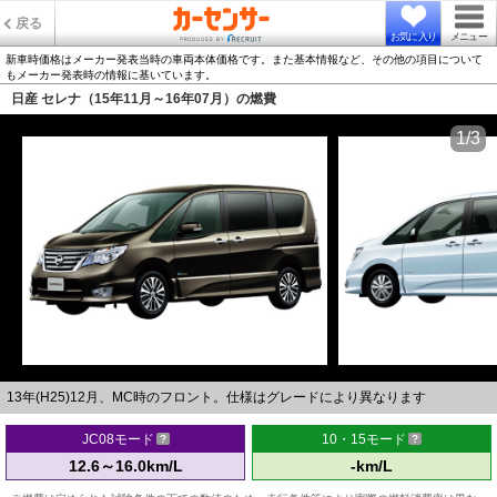
戻る
お気に入り
メニュー
新車時価格はメーカー発表当時の車両本体価格です。また基本情報など、その他の項目について
もメーカー発表時の情報に基いています。
日産 セレナ（15年11月～16年07月）の燃費
1/3
13年(H25)12月、MC時のフロント。仕様はグレードにより異なります
JC08モード
10・15モード
12.6～16.0km/L
-km/L