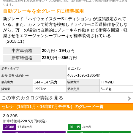
※燃費は定められた試験条件の下での数値のため、走行条件等により実際の燃料消費率は異な
ります。
自動ブレーキを全グレードに標準採用
新グレード「ハイウェイスターSエディション」が追加設定されて
いる。また、カメラで前方を検知しドライバーに回避操作を促しな
がら、万一の場合は自動的にブレーキを作動させて衝突を回避・軽
減させるエマージェンシーブレーキが標準装備されている
（2015.11）
中古車価格
20
万円～
194
万円
229
万円～
356
万円
新車時価格
ミニバン
ボディタイプ
4685x1695x1865/他
全長x全幅x全高(mm)
144～147馬力
FF/4WD
最高出力
駆動方式
1997cc
6～8名
排気量
乗車定員
この車のカタログ情報を見る
セレナ（15年11月～16年07月モデル）のグレード一覧
2.0 20S
新車時価格
228.5
万円(税込)
JC08
13.8km/L
10・15
-km/L