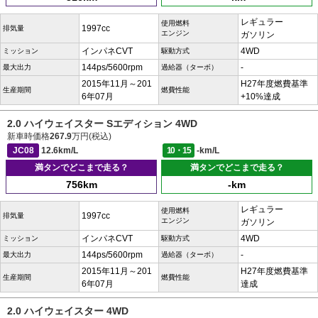
レギュラー
使用燃料
1997cc
排気量
エンジン
ガソリン
インパネCVT
4WD
ミッション
駆動方式
144ps/5600rpm
-
最大出力
過給器（ターボ）
2015年11月～201
H27年度燃費基準
生産期間
燃費性能
6年07月
+10%達成
2.0 ハイウェイスター Sエディション 4WD
新車時価格
267.9
万円(税込)
JC08
12.6km/L
10・15
-km/L
満タンでどこまで走る？
満タンでどこまで走る？
756km
-km
レギュラー
使用燃料
1997cc
排気量
エンジン
ガソリン
インパネCVT
4WD
ミッション
駆動方式
144ps/5600rpm
-
最大出力
過給器（ターボ）
2015年11月～201
H27年度燃費基準
生産期間
燃費性能
6年07月
達成
2.0 ハイウェイスター 4WD