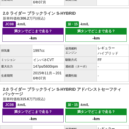
6年07月
2.0 ライダー ブラックライン S-HYBRID
新車時価格
306.2
万円(税込)
JC08
-km/L
10・15
-km/L
満タンでどこまで走る？
満タンでどこまで走る？
-km
-km
レギュラー
使用燃料
1997cc
排気量
エンジン
ハイブリッド
インパネCVT
FF
ミッション
駆動方式
147ps/5600rpm
-
最大出力
過給器（ターボ）
2015年11月～201
-
生産期間
燃費性能
6年07月
2.0 ライダー ブラックライン S-HYBRID アドバンストセーフティ
パッケージ
新車時価格
315.6
万円(税込)
JC08
-km/L
10・15
-km/L
満タンでどこまで走る？
満タンでどこまで走る？
-km
-km
レギュラー