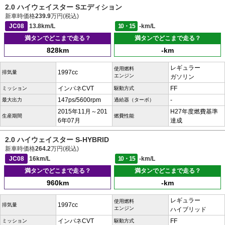
2.0 ハイウェイスター Sエディション
新車時価格
239.9
万円(税込)
JC08
13.8km/L
10・15
-km/L
満タンでどこまで走る？
満タンでどこまで走る？
828km
-km
レギュラー
使用燃料
1997cc
排気量
エンジン
ガソリン
インパネCVT
FF
ミッション
駆動方式
147ps/5600rpm
-
最大出力
過給器（ターボ）
2015年11月～201
H27年度燃費基準
生産期間
燃費性能
6年07月
達成
2.0 ハイウェイスター S-HYBRID
新車時価格
264.2
万円(税込)
JC08
16km/L
10・15
-km/L
満タンでどこまで走る？
満タンでどこまで走る？
960km
-km
レギュラー
使用燃料
1997cc
排気量
エンジン
ハイブリッド
インパネCVT
FF
ミッション
駆動方式