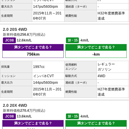
インパネCVT
FF
147ps/5600rpm
-
最大出力
過給器（ターボ）
2015年11月～201
H32年度燃費基準
生産期間
燃費性能
6年07月
達成
2.0 20S 4WD
新車時価格
256.6
万円(税込)
JC08
12.6km/L
10・15
-km/L
満タンでどこまで走る？
満タンでどこまで走る？
756km
-km
レギュラー
使用燃料
1997cc
排気量
エンジン
ガソリン
インパネCVT
4WD
ミッション
駆動方式
144ps/5600rpm
-
最大出力
過給器（ターボ）
2015年11月～201
H27年度燃費基準
生産期間
燃費性能
6年07月
達成
2.0 20X 4WD
新車時価格
270.4
万円(税込)
JC08
13.6km/L
10・15
-km/L
満タンでどこまで走る？
満タンでどこまで走る？