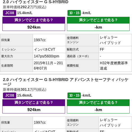
2.0 ハイウェイスター G S-HYBRID
新車時価格
292.2
万円(税込)
JC08
15.4km/L
10・15
-km/L
満タンでどこまで走る？
満タンでどこまで走る？
924km
-km
レギュラー
使用燃料
1997cc
排気量
エンジン
ハイブリッド
インパネCVT
FF
ミッション
駆動方式
147ps/5600rpm
-
最大出力
過給器（ターボ）
2015年11月～201
H32年度燃費基準
生産期間
燃費性能
6年07月
達成
2.0 ハイウェイスター G S-HYBRID アドバンストセーフティ パッケ
ージ
新車時価格
301.1
万円(税込)
JC08
15.4km/L
10・15
-km/L
満タンでどこまで走る？
満タンでどこまで走る？
924km
-km
レギュラー
使用燃料
1997cc
排気量
エンジン
ハイブリッド
ミッション
駆動方式