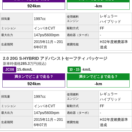
924km
-km
レギュラー
使用燃料
1997cc
排気量
エンジン
ハイブリッド
インパネCVT
FF
ミッション
駆動方式
147ps/5600rpm
-
最大出力
過給器（ターボ）
2015年11月～201
H32年度燃費基準
生産期間
燃費性能
6年07月
達成
2.0 20G S-HYBRID アドバンストセーフティ パッケージ
新車時価格
285.3
万円(税込)
JC08
15.4km/L
10・15
-km/L
満タンでどこまで走る？
満タンでどこまで走る？
924km
-km
レギュラー
使用燃料
1997cc
排気量
エンジン
ハイブリッド
インパネCVT
FF
ミッション
駆動方式
147ps/5600rpm
-
最大出力
過給器（ターボ）
2015年11月～201
H32年度燃費基準
生産期間
燃費性能
6年07月
達成