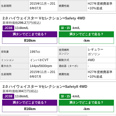
2015年11月～201
H27年度燃費基準
生産期間
燃費性能
6年07月
+10%達成
2.0 ハイウェイスター Vセレクション+Safety 4WD
新車時価格
296.2
万円(税込)
JC08
13.6km/L
10・15
-km/L
満タンでどこまで走る？
満タンでどこまで走る？
816km
-km
レギュラー
使用燃料
1997cc
排気量
エンジン
ガソリン
インパネCVT
4WD
ミッション
駆動方式
144ps/5600rpm
-
最大出力
過給器（ターボ）
2015年11月～201
H27年度燃費基準
生産期間
燃費性能
6年07月
+10%達成
2.0 ハイウェイスター Vセレクション+SafetyII 4WD
新車時価格
304
万円(税込)
JC08
13.6km/L
10・15
-km/L
満タンでどこまで走る？
満タンでどこまで走る？
816km
-km