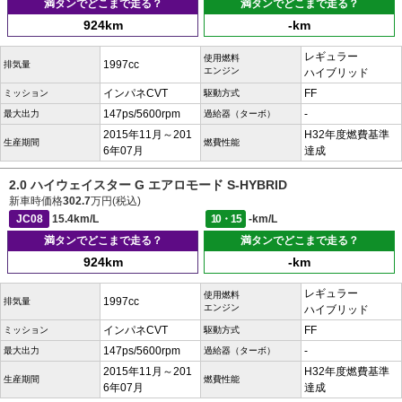
満タンでどこまで走る？
満タンでどこまで走る？
924km
-km
レギュラー
使用燃料
1997cc
排気量
エンジン
ハイブリッド
インパネCVT
FF
ミッション
駆動方式
147ps/5600rpm
-
最大出力
過給器（ターボ）
2015年11月～201
H32年度燃費基準
生産期間
燃費性能
6年07月
達成
2.0 ハイウェイスター G エアロモード S-HYBRID
新車時価格
302.7
万円(税込)
JC08
15.4km/L
10・15
-km/L
満タンでどこまで走る？
満タンでどこまで走る？
924km
-km
レギュラー
使用燃料
1997cc
排気量
エンジン
ハイブリッド
インパネCVT
FF
ミッション
駆動方式
147ps/5600rpm
-
最大出力
過給器（ターボ）
2015年11月～201
H32年度燃費基準
生産期間
燃費性能
6年07月
達成