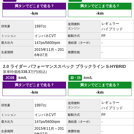
満タンでどこまで走る？
満タンでどこまで走る？
-km
-km
レギュラー
使用燃料
1997cc
排気量
エンジン
ハイブリッド
インパネCVT
FF
ミッション
駆動方式
147ps/5600rpm
-
最大出力
過給器（ターボ）
2015年11月～201
-
生産期間
燃費性能
6年07月
2.0 ライダー パフォーマンススペック ブラックライン S-HYBRID
新車時価格
338.3
万円(税込)
JC08
-km/L
10・15
-km/L
満タンでどこまで走る？
満タンでどこまで走る？
-km
-km
レギュラー
使用燃料
1997cc
排気量
エンジン
ハイブリッド
インパネCVT
FF
ミッション
駆動方式
147ps/5600rpm
-
最大出力
過給器（ターボ）
2015年11月～201
-
生産期間
燃費性能