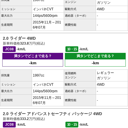
1997cc
エンジン
ガソリン
インパネCVT
4WD
ミッション
駆動方式
144ps/5600rpm
-
最大出力
過給器（ターボ）
2015年11月～201
-
生産期間
燃費性能
6年07月
2.0 ライダー 4WD
新車時価格
323.8
万円(税込)
JC08
-km/L
10・15
-km/L
満タンでどこまで走る？
満タンでどこまで走る？
-km
-km
レギュラー
使用燃料
1997cc
排気量
エンジン
ガソリン
インパネCVT
4WD
ミッション
駆動方式
144ps/5600rpm
-
最大出力
過給器（ターボ）
2015年11月～201
-
生産期間
燃費性能
6年07月
2.0 ライダー アドバンストセーフティ パッケージ 4WD
新車時価格
333.2
万円(税込)
JC08
-km/L
10・15
-km/L