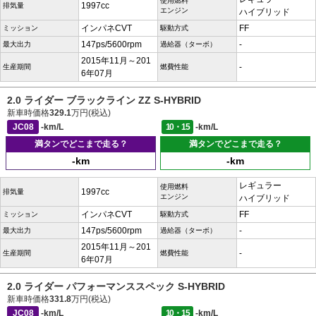
使用燃料
1997cc
排気量
エンジン
ハイブリッド
インパネCVT
FF
ミッション
駆動方式
147ps/5600rpm
-
最大出力
過給器（ターボ）
2015年11月～201
-
生産期間
燃費性能
6年07月
2.0 ライダー ブラックライン ZZ S-HYBRID
新車時価格
329.1
万円(税込)
JC08
-km/L
10・15
-km/L
満タンでどこまで走る？
満タンでどこまで走る？
-km
-km
レギュラー
使用燃料
1997cc
排気量
エンジン
ハイブリッド
インパネCVT
FF
ミッション
駆動方式
147ps/5600rpm
-
最大出力
過給器（ターボ）
2015年11月～201
-
生産期間
燃費性能
6年07月
2.0 ライダー パフォーマンススペック S-HYBRID
新車時価格
331.8
万円(税込)
JC08
-km/L
10・15
-km/L