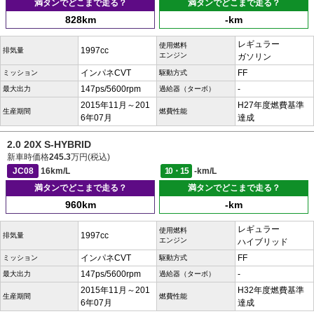
満タンでどこまで走る？
満タンでどこまで走る？
828km
-km
レギュラー
使用燃料
1997cc
排気量
エンジン
ガソリン
インパネCVT
FF
ミッション
駆動方式
147ps/5600rpm
-
最大出力
過給器（ターボ）
2015年11月～201
H27年度燃費基準
生産期間
燃費性能
6年07月
達成
2.0 20X S-HYBRID
新車時価格
245.3
万円(税込)
JC08
16km/L
10・15
-km/L
満タンでどこまで走る？
満タンでどこまで走る？
960km
-km
レギュラー
使用燃料
1997cc
排気量
エンジン
ハイブリッド
インパネCVT
FF
ミッション
駆動方式
147ps/5600rpm
-
最大出力
過給器（ターボ）
2015年11月～201
H32年度燃費基準
生産期間
燃費性能
6年07月
達成