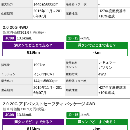
144ps/5600rpm
-
最大出力
過給器（ターボ）
2015年11月～201
H27年度燃費基準
生産期間
燃費性能
6年07月
+10%達成
2.0 20G 4WD
新車時価格
301.6
万円(税込)
JC08
13.6km/L
10・15
-km/L
満タンでどこまで走る？
満タンでどこまで走る？
816km
-km
レギュラー
使用燃料
1997cc
排気量
エンジン
ガソリン
インパネCVT
4WD
ミッション
駆動方式
144ps/5600rpm
-
最大出力
過給器（ターボ）
2015年11月～201
H27年度燃費基準
生産期間
燃費性能
6年07月
+10%達成
2.0 20G アドバンストセーフティ パッケージ 4WD
新車時価格
310.5
万円(税込)
JC08
13.6km/L
10・15
-km/L
満タンでどこまで走る？
満タンでどこまで走る？
816km
-km