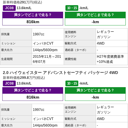
新車時価格
291
万円(税込)
JC08
13.6km/L
10・15
-km/L
満タンでどこまで走る？
満タンでどこまで走る？
816km
-km
レギュラー
使用燃料
1997cc
排気量
エンジン
ガソリン
インパネCVT
4WD
ミッション
駆動方式
144ps/5600rpm
-
最大出力
過給器（ターボ）
2015年11月～201
H27年度燃費基準
生産期間
燃費性能
6年07月
+10%達成
2.0 ハイウェイスター アドバンストセーフティ パッケージ 4WD
新車時価格
299.8
万円(税込)
JC08
13.6km/L
10・15
-km/L
満タンでどこまで走る？
満タンでどこまで走る？
816km
-km
レギュラー
使用燃料
1997cc
排気量
エンジン
ガソリン
インパネCVT
4WD
ミッション
駆動方式
144ps/5600rpm
-
最大出力
過給器（ターボ）