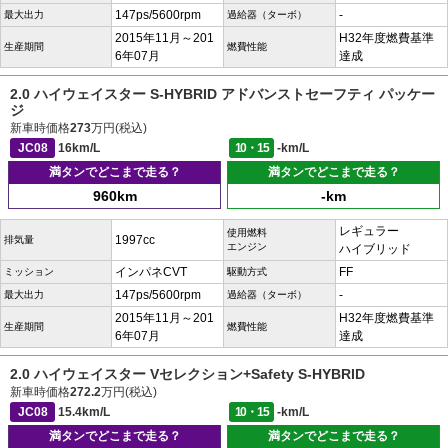
147ps/5600rpm
-
最大出力
過給器（ターボ）
2015年11月～201
H32年度燃費基準
生産期間
燃費性能
6年07月
達成
2.0 ハイウェイスター S-HYBRID アドバンストセーフティ パッケー
ジ
新車時価格
273
万円(税込)
JC08
16km/L
10・15
-km/L
満タンでどこまで走る？
満タンでどこまで走る？
960km
-km
レギュラー
使用燃料
1997cc
排気量
エンジン
ハイブリッド
インパネCVT
FF
ミッション
駆動方式
147ps/5600rpm
-
最大出力
過給器（ターボ）
2015年11月～201
H32年度燃費基準
生産期間
燃費性能
6年07月
達成
2.0 ハイウェイスター Vセレクション+Safety S-HYBRID
新車時価格
272.2
万円(税込)
JC08
15.4km/L
10・15
-km/L
満タンでどこまで走る？
満タンでどこまで走る？