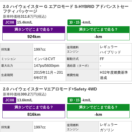
2.0 ハイウェイスター G エアロモード S-HYBRID アドバンストセー
フティ パッケージ
新車時価格
311.6
万円(税込)
JC08
15.4km/L
10・15
-km/L
満タンでどこまで走る？
満タンでどこまで走る？
924km
-km
レギュラー
使用燃料
1997cc
排気量
エンジン
ハイブリッド
インパネCVT
FF
ミッション
駆動方式
147ps/5600rpm
-
最大出力
過給器（ターボ）
2015年11月～201
H32年度燃費基準
生産期間
燃費性能
6年07月
達成
2.0 ハイウェイスター Vエアロモード+Safety 4WD
新車時価格
300.2
万円(税込)
JC08
13.6km/L
10・15
-km/L
満タンでどこまで走る？
満タンでどこまで走る？
816km
-km
レギュラー
使用燃料
1997cc
排気量
エンジン
ガソリン