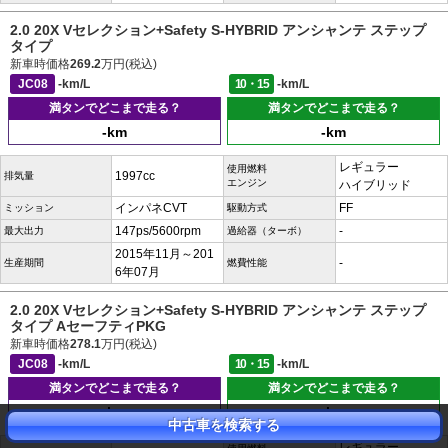
2.0 20X Vセレクション+Safety S-HYBRID アンシャンテ ステップ
タイプ
新車時価格
269.2
万円(税込)
JC08
-km/L
10・15
-km/L
満タンでどこまで走る？
満タンでどこまで走る？
-km
-km
レギュラー
使用燃料
1997cc
排気量
エンジン
ハイブリッド
インパネCVT
FF
ミッション
駆動方式
147ps/5600rpm
-
最大出力
過給器（ターボ）
2015年11月～201
-
生産期間
燃費性能
6年07月
2.0 20X Vセレクション+Safety S-HYBRID アンシャンテ ステップ
タイプ AセーフティPKG
新車時価格
278.1
万円(税込)
JC08
-km/L
10・15
-km/L
満タンでどこまで走る？
満タンでどこまで走る？
-km
-km
中古車を検索する
レギュラー