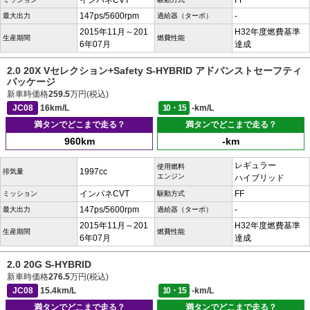
インパネCVT
FF
147ps/5600rpm
-
最大出力
過給器（ターボ）
2015年11月～201
H32年度燃費基準
生産期間
燃費性能
6年07月
達成
2.0 20X Vセレクション+Safety S-HYBRID アドバンストセーフティ
パッケージ
新車時価格
259.5
万円(税込)
JC08
16km/L
10・15
-km/L
満タンでどこまで走る？
満タンでどこまで走る？
960km
-km
レギュラー
使用燃料
1997cc
排気量
エンジン
ハイブリッド
インパネCVT
FF
ミッション
駆動方式
147ps/5600rpm
-
最大出力
過給器（ターボ）
2015年11月～201
H32年度燃費基準
生産期間
燃費性能
6年07月
達成
2.0 20G S-HYBRID
新車時価格
276.5
万円(税込)
JC08
15.4km/L
10・15
-km/L
満タンでどこまで走る？
満タンでどこまで走る？