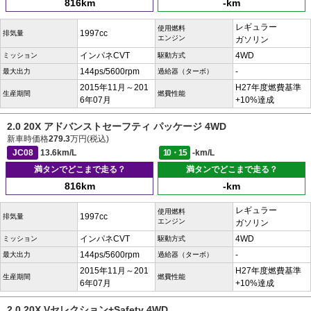
816km
-km
レギュラー
使用燃料
1997cc
排気量
エンジン
ガソリン
インパネCVT
4WD
ミッション
駆動方式
144ps/5600rpm
-
最大出力
過給器（ターボ）
2015年11月～201
H27年度燃費基準
生産期間
燃費性能
6年07月
+10%達成
2.0 20X アドバンストセーフティ パッケージ 4WD
新車時価格
279.3
万円(税込)
JC08
13.6km/L
10・15
-km/L
満タンでどこまで走る？
満タンでどこまで走る？
816km
-km
レギュラー
使用燃料
1997cc
排気量
エンジン
ガソリン
インパネCVT
4WD
ミッション
駆動方式
144ps/5600rpm
-
最大出力
過給器（ターボ）
2015年11月～201
H27年度燃費基準
生産期間
燃費性能
6年07月
+10%達成
2.0 20X Vセレクション+Safety 4WD