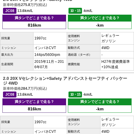
新車時価格
275.8
万円(税込)
JC08
13.6km/L
10・15
-km/L
満タンでどこまで走る？
満タンでどこまで走る？
816km
-km
レギュラー
使用燃料
1997cc
排気量
エンジン
ガソリン
インパネCVT
4WD
ミッション
駆動方式
144ps/5600rpm
-
最大出力
過給器（ターボ）
2015年11月～201
H27年度燃費基準
生産期間
燃費性能
6年07月
+10%達成
2.0 20X Vセレクション+Safety アドバンストセーフティ パッケー
ジ 4WD
新車時価格
284.7
万円(税込)
JC08
13.6km/L
10・15
-km/L
満タンでどこまで走る？
満タンでどこまで走る？
816km
-km
レギュラー
使用燃料
1997cc
排気量
エンジン
ガソリン
インパネCVT
4WD
ミッション
駆動方式