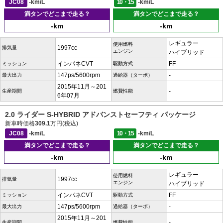
JC08
-km/L
10・15
-km/L
満タンでどこまで走る？
満タンでどこまで走る？
-km
-km
レギュラー
使用燃料
1997cc
排気量
エンジン
ハイブリッド
インパネCVT
FF
ミッション
駆動方式
147ps/5600rpm
-
最大出力
過給器（ターボ）
2015年11月～201
-
生産期間
燃費性能
6年07月
2.0 ライダー S-HYBRID アドバンストセーフティ パッケージ
新車時価格
309.1
万円(税込)
JC08
-km/L
10・15
-km/L
満タンでどこまで走る？
満タンでどこまで走る？
-km
-km
レギュラー
使用燃料
1997cc
排気量
エンジン
ハイブリッド
インパネCVT
FF
ミッション
駆動方式
147ps/5600rpm
-
最大出力
過給器（ターボ）
2015年11月～201
-
生産期間
燃費性能