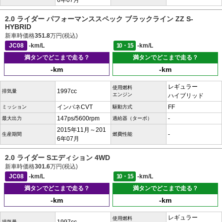
6年07月
2.0 ライダー パフォーマンススペック ブラックライン ZZ S-
HYBRID
新車時価格
351.8
万円(税込)
JC08
-km/L
10・15
-km/L
満タンでどこまで走る？
満タンでどこまで走る？
-km
-km
レギュラー
使用燃料
1997cc
排気量
エンジン
ハイブリッド
インパネCVT
FF
ミッション
駆動方式
147ps/5600rpm
-
最大出力
過給器（ターボ）
2015年11月～201
-
生産期間
燃費性能
6年07月
2.0 ライダー Sエディション 4WD
新車時価格
301.6
万円(税込)
JC08
-km/L
10・15
-km/L
満タンでどこまで走る？
満タンでどこまで走る？
-km
-km
レギュラー
使用燃料
排気量