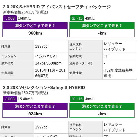
2.0 20X S-HYBRID アドバンストセーフティ パッケージ
新車時価格
254.1
万円(税込)
JC08
16km/L
10・15
-km/L
満タンでどこまで走る？
満タンでどこまで走る？
960km
-km
レギュラー
使用燃料
1997cc
排気量
エンジン
ハイブリッド
インパネCVT
FF
ミッション
駆動方式
147ps/5600rpm
-
最大出力
過給器（ターボ）
2015年11月～201
H32年度燃費基準
生産期間
燃費性能
6年07月
達成
2.0 20X Vセレクション+Safety S-HYBRID
新車時価格
250.7
万円(税込)
JC08
15.4km/L
10・15
-km/L
満タンでどこまで走る？
満タンでどこまで走る？
924km
-km
レギュラー
使用燃料
1997cc
排気量
エンジン
ハイブリッド
ミッション
駆動方式