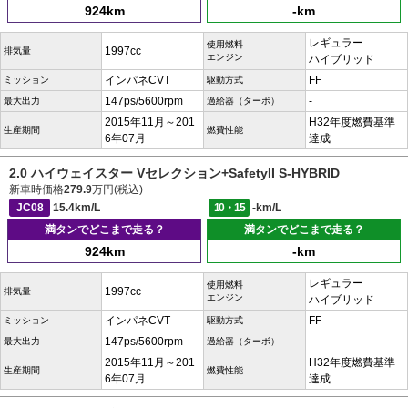
924km
-km
レギュラー
使用燃料
1997cc
排気量
エンジン
ハイブリッド
インパネCVT
FF
ミッション
駆動方式
147ps/5600rpm
-
最大出力
過給器（ターボ）
2015年11月～201
H32年度燃費基準
生産期間
燃費性能
6年07月
達成
2.0 ハイウェイスター Vセレクション+SafetyII S-HYBRID
新車時価格
279.9
万円(税込)
JC08
15.4km/L
10・15
-km/L
満タンでどこまで走る？
満タンでどこまで走る？
924km
-km
レギュラー
使用燃料
1997cc
排気量
エンジン
ハイブリッド
インパネCVT
FF
ミッション
駆動方式
147ps/5600rpm
-
最大出力
過給器（ターボ）
2015年11月～201
H32年度燃費基準
生産期間
燃費性能
6年07月
達成