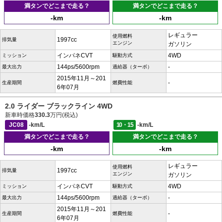
満タンでどこまで走る？
満タンでどこまで走る？
-km
-km
レギュラー
使用燃料
1997cc
排気量
エンジン
ガソリン
インパネCVT
4WD
ミッション
駆動方式
144ps/5600rpm
-
最大出力
過給器（ターボ）
2015年11月～201
-
生産期間
燃費性能
6年07月
2.0 ライダー ブラックライン 4WD
新車時価格
330.3
万円(税込)
JC08
-km/L
10・15
-km/L
満タンでどこまで走る？
満タンでどこまで走る？
-km
-km
レギュラー
使用燃料
1997cc
排気量
エンジン
ガソリン
インパネCVT
4WD
ミッション
駆動方式
144ps/5600rpm
-
最大出力
過給器（ターボ）
2015年11月～201
-
生産期間
燃費性能
6年07月