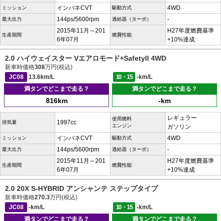
インパネCVT
4WD
ミッション
駆動方式
144ps/5600rpm
-
最大出力
過給器（ターボ）
2015年11月～201
H27年度燃費基準
生産期間
燃費性能
6年07月
+10%達成
2.0 ハイウェイスター Vエアロモード+SafetyII 4WD
新車時価格
308
万円(税込)
JC08
13.6km/L
10・15
-km/L
満タンでどこまで走る？
満タンでどこまで走る？
816km
-km
レギュラー
使用燃料
1997cc
排気量
エンジン
ガソリン
インパネCVT
4WD
ミッション
駆動方式
144ps/5600rpm
-
最大出力
過給器（ターボ）
2015年11月～201
H27年度燃費基準
生産期間
燃費性能
6年07月
+10%達成
2.0 20X S-HYBRID アンシャンテ ステップタイプ
新車時価格
270.3
万円(税込)
JC08
-km/L
10・15
-km/L
満タンでどこまで走る？
満タンでどこまで走る？