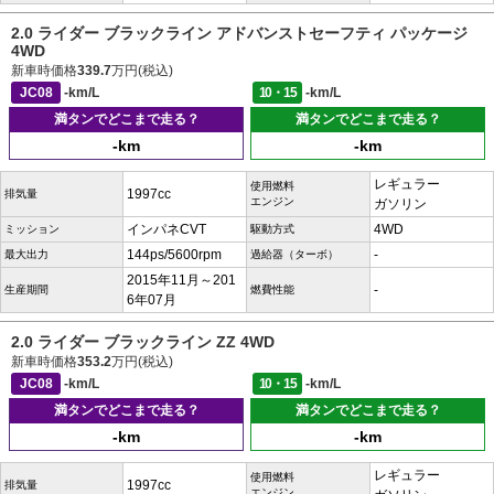
2.0 ライダー ブラックライン アドバンストセーフティ パッケージ
4WD
新車時価格
339.7
万円(税込)
JC08
-km/L
10・15
-km/L
満タンでどこまで走る？
満タンでどこまで走る？
-km
-km
レギュラー
使用燃料
1997cc
排気量
エンジン
ガソリン
インパネCVT
4WD
ミッション
駆動方式
144ps/5600rpm
-
最大出力
過給器（ターボ）
2015年11月～201
-
生産期間
燃費性能
6年07月
2.0 ライダー ブラックライン ZZ 4WD
新車時価格
353.2
万円(税込)
JC08
-km/L
10・15
-km/L
満タンでどこまで走る？
満タンでどこまで走る？
-km
-km
レギュラー
使用燃料
1997cc
排気量
エンジン