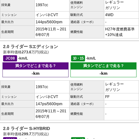
レギュラー
使用燃料
1997cc
排気量
エンジン
ガソリン
インパネCVT
4WD
ミッション
駆動方式
144ps/5600rpm
-
最大出力
過給器（ターボ）
2015年11月～201
H27年度燃費基準
生産期間
燃費性能
6年07月
+10%達成
2.0 ライダー Sエディション
新車時価格
273.6
万円(税込)
JC08
-km/L
10・15
-km/L
満タンでどこまで走る？
満タンでどこまで走る？
-km
-km
レギュラー
使用燃料
1997cc
排気量
エンジン
ガソリン
インパネCVT
FF
ミッション
駆動方式
147ps/5600rpm
-
最大出力
過給器（ターボ）
2015年11月～201
-
生産期間
燃費性能
6年07月
2.0 ライダー S-HYBRID
新車時価格
299.7
万円(税込)