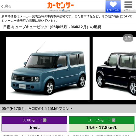
戻る
お気に入り
メニュー
新車時価格はメーカー発表当時の車両本体価格です。また基本情報など、その他の項目について
もメーカー発表時の情報に基いています。
日産 キューブキュービック（05年05月～06年12月）の燃費
1/9
05年(H17)5月、MC時の1.5 15Mのフロント
JC08モード
10・15モード
-km/L
14.6～17.8km/L