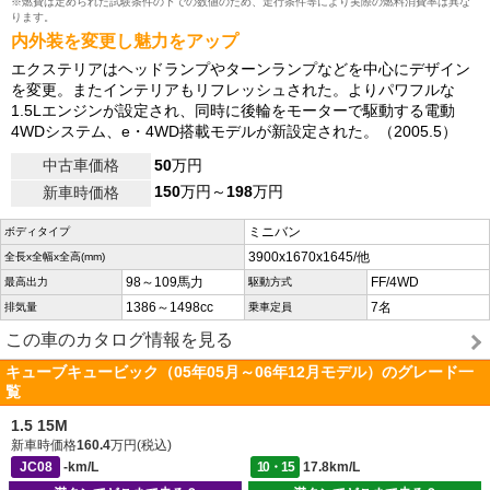
※燃費は定められた試験条件の下での数値のため、走行条件等により実際の燃料消費率は異な
ります。
内外装を変更し魅力をアップ
エクステリアはヘッドランプやターンランプなどを中心にデザイン
を変更。またインテリアもリフレッシュされた。よりパワフルな
1.5Lエンジンが設定され、同時に後輪をモーターで駆動する電動
4WDシステム、e・4WD搭載モデルが新設定された。（2005.5）
中古車価格
50
万円
150
万円～
198
万円
新車時価格
ミニバン
ボディタイプ
3900x1670x1645/他
全長x全幅x全高(mm)
98～109馬力
FF/4WD
最高出力
駆動方式
1386～1498cc
7名
排気量
乗車定員
この車のカタログ情報を見る
キューブキュービック（05年05月～06年12月モデル）のグレード一
覧
1.5 15M
新車時価格
160.4
万円(税込)
JC08
-km/L
10・15
17.8km/L