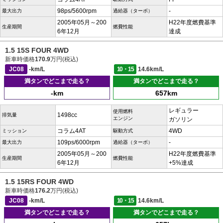
98ps/5600rpm
-
最大出力
過給器（ターボ）
2005年05月～200
H22年度燃費基準
生産期間
燃費性能
6年12月
達成
1.5 15S FOUR 4WD
新車時価格
170.9
万円(税込)
JC08
-km/L
10・15
14.6km/L
満タンでどこまで走る？
満タンでどこまで走る？
-km
657km
レギュラー
使用燃料
1498cc
排気量
エンジン
ガソリン
コラム4AT
4WD
ミッション
駆動方式
109ps/6000rpm
-
最大出力
過給器（ターボ）
2005年05月～200
H22年度燃費基準
生産期間
燃費性能
6年12月
+5%達成
1.5 15RS FOUR 4WD
新車時価格
176.2
万円(税込)
JC08
-km/L
10・15
14.6km/L
満タンでどこまで走る？
満タンでどこまで走る？