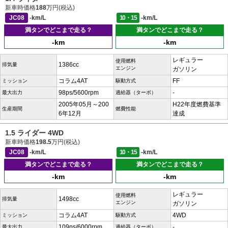
新車時価格
188
万円(税込)
JC08
-km/L
10・15
-km/L
満タンでどこまで走る？
満タンでどこまで走る？
-km
-km
レギュラー
使用燃料
1386cc
排気量
エンジン
ガソリン
コラム4AT
FF
ミッション
駆動方式
98ps/5600rpm
-
最大出力
過給器（ターボ）
2005年05月～200
H22年度燃費基準
生産期間
燃費性能
6年12月
達成
1.5 ライダー 4WD
新車時価格
198.5
万円(税込)
JC08
-km/L
10・15
-km/L
満タンでどこまで走る？
満タンでどこまで走る？
-km
-km
レギュラー
使用燃料
1498cc
排気量
エンジン
ガソリン
コラム4AT
4WD
ミッション
駆動方式
109ps/6000rpm
-
最大出力
過給器（ターボ）