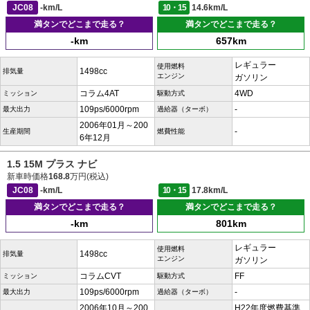
JC08
-km/L
10・15
14.6km/L
満タンでどこまで走る？
満タンでどこまで走る？
-km
657km
レギュラー
使用燃料
1498cc
排気量
エンジン
ガソリン
コラム4AT
4WD
ミッション
駆動方式
109ps/6000rpm
-
最大出力
過給器（ターボ）
2006年01月～200
-
生産期間
燃費性能
6年12月
1.5 15M プラス ナビ
新車時価格
168.8
万円(税込)
JC08
-km/L
10・15
17.8km/L
満タンでどこまで走る？
満タンでどこまで走る？
-km
801km
レギュラー
使用燃料
1498cc
排気量
エンジン
ガソリン
コラムCVT
FF
ミッション
駆動方式
109ps/6000rpm
-
最大出力
過給器（ターボ）
2006年10月～200
H22年度燃費基準