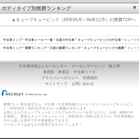
ボディタイプ別燃費ランキング
▲キューブキュービック（05年05月～06年12月）の燃費TOPへ
中古車トップ
中古車メーカー一覧
日産の中古車
キューブキュービックの中古車
キューブキ
中古車トップ
燃費ランキング
日産の燃費ランキング
キューブキュービックの燃費
キューブ
中古車情報ならカーセンサー
カーセンサーエッジ・輸入車
車買取・車査定
中古車リース
プライバシーポリシー
利用規約
サイトマップ
お問い合わせ
燃費のいい車を探すなら、中古車・中古車情報のカーセンサー！キューブキュービッ
ク（05年05月～06年12月モデル）の燃費が分かります。
お気に入りのキューブキュービックモデルやグレードを見つけたら、お得・納得の中
古車探し。豊富なキューブキュービック（05年05月～06年12月モデル）中古車情報の
中から様々な条件で中古車検索ができます。
カーセンサーはあなたの車選びをサポートします！