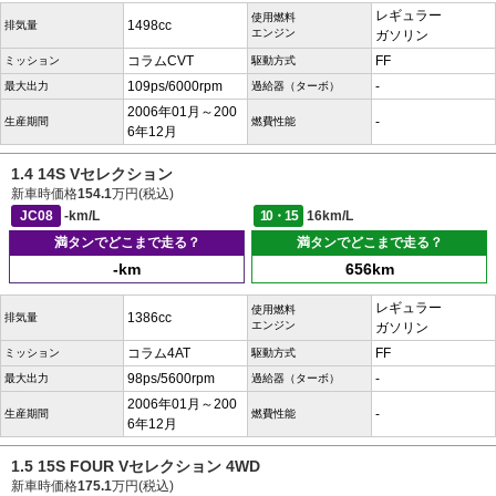
レギュラー
使用燃料
1498cc
排気量
エンジン
ガソリン
コラムCVT
FF
ミッション
駆動方式
109ps/6000rpm
-
最大出力
過給器（ターボ）
2006年01月～200
-
生産期間
燃費性能
6年12月
1.4 14S Vセレクション
新車時価格
154.1
万円(税込)
JC08
-km/L
10・15
16km/L
満タンでどこまで走る？
満タンでどこまで走る？
-km
656km
レギュラー
使用燃料
1386cc
排気量
エンジン
ガソリン
コラム4AT
FF
ミッション
駆動方式
98ps/5600rpm
-
最大出力
過給器（ターボ）
2006年01月～200
-
生産期間
燃費性能
6年12月
1.5 15S FOUR Vセレクション 4WD
新車時価格
175.1
万円(税込)