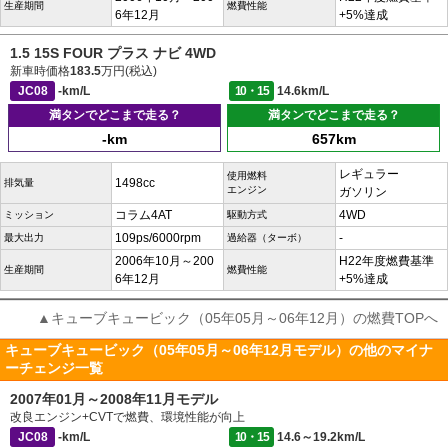
生産期間
燃費性能
6年12月
+5%達成
1.5 15S FOUR プラス ナビ 4WD
新車時価格
183.5
万円(税込)
JC08
-km/L
10・15
14.6km/L
満タンでどこまで走る？
満タンでどこまで走る？
-km
657km
レギュラー
使用燃料
1498cc
排気量
エンジン
ガソリン
コラム4AT
4WD
ミッション
駆動方式
109ps/6000rpm
-
最大出力
過給器（ターボ）
2006年10月～200
H22年度燃費基準
生産期間
燃費性能
6年12月
+5%達成
▲キューブキュービック（05年05月～06年12月）の燃費TOPへ
キューブキュービック（05年05月～06年12月モデル）の他のマイナ
ーチェンジ一覧
2007年01月～2008年11月モデル
改良エンジン+CVTで燃費、環境性能が向上
JC08
-km/L
10・15
14.6～19.2km/L