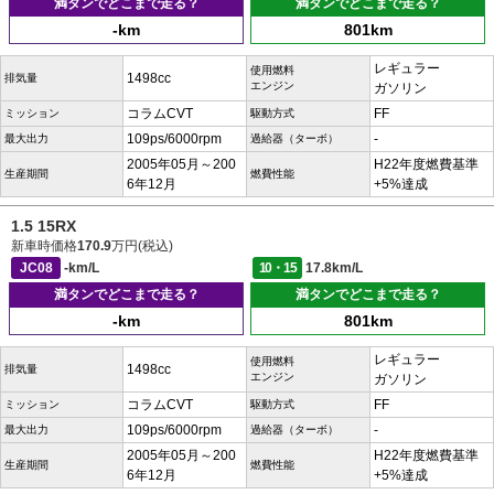
満タンでどこまで走る？
満タンでどこまで走る？
-km
801km
レギュラー
使用燃料
1498cc
排気量
エンジン
ガソリン
コラムCVT
FF
ミッション
駆動方式
109ps/6000rpm
-
最大出力
過給器（ターボ）
2005年05月～200
H22年度燃費基準
生産期間
燃費性能
6年12月
+5%達成
1.5 15RX
新車時価格
170.9
万円(税込)
JC08
-km/L
10・15
17.8km/L
満タンでどこまで走る？
満タンでどこまで走る？
-km
801km
レギュラー
使用燃料
1498cc
排気量
エンジン
ガソリン
コラムCVT
FF
ミッション
駆動方式
109ps/6000rpm
-
最大出力
過給器（ターボ）
2005年05月～200
H22年度燃費基準
生産期間
燃費性能
6年12月
+5%達成