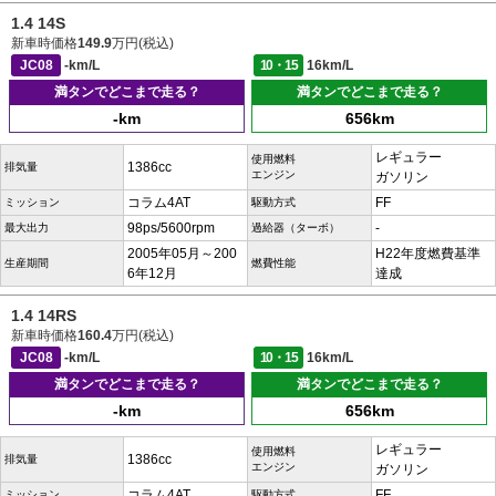
1.4 14S
新車時価格
149.9
万円(税込)
JC08
-km/L
10・15
16km/L
満タンでどこまで走る？
満タンでどこまで走る？
-km
656km
レギュラー
使用燃料
1386cc
排気量
エンジン
ガソリン
コラム4AT
FF
ミッション
駆動方式
98ps/5600rpm
-
最大出力
過給器（ターボ）
2005年05月～200
H22年度燃費基準
生産期間
燃費性能
6年12月
達成
1.4 14RS
新車時価格
160.4
万円(税込)
JC08
-km/L
10・15
16km/L
満タンでどこまで走る？
満タンでどこまで走る？
-km
656km
レギュラー
使用燃料
1386cc
排気量
エンジン
ガソリン
コラム4AT
FF
ミッション
駆動方式