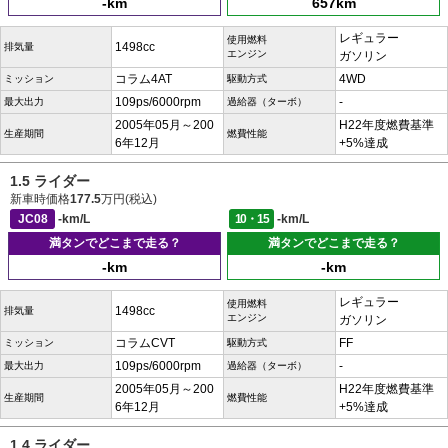
-km
657km
レギュラー
使用燃料
1498cc
排気量
エンジン
ガソリン
コラム4AT
4WD
ミッション
駆動方式
109ps/6000rpm
-
最大出力
過給器（ターボ）
2005年05月～200
H22年度燃費基準
生産期間
燃費性能
6年12月
+5%達成
1.5 ライダー
新車時価格
177.5
万円(税込)
JC08
-km/L
10・15
-km/L
満タンでどこまで走る？
満タンでどこまで走る？
-km
-km
レギュラー
使用燃料
1498cc
排気量
エンジン
ガソリン
コラムCVT
FF
ミッション
駆動方式
109ps/6000rpm
-
最大出力
過給器（ターボ）
2005年05月～200
H22年度燃費基準
生産期間
燃費性能
6年12月
+5%達成
1.4 ライダー