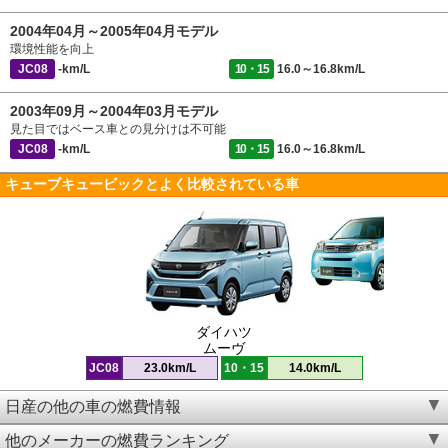
2004年04月～2005年04月モデル
環境性能を向上
JC08
-km/L
10・15
16.0～16.8km/L
2003年09月～2004年03月モデル
見た目ではベース車との見分けは不可能
JC08
-km/L
10・15
16.0～16.8km/L
キューブキュービックとよく比較されている車
ダイハツ
ムーヴ
JC08
23.0km/L
10・15
14.0km/L
日産の他の車の燃費情報
他のメーカーの燃費ランキング