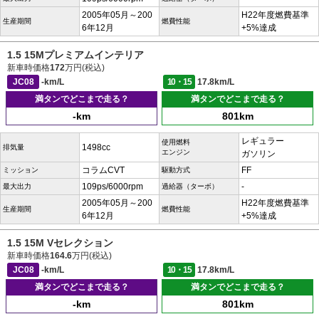
2005年05月～200
H22年度燃費基準
生産期間
燃費性能
6年12月
+5%達成
1.5 15Mプレミアムインテリア
新車時価格
172
万円(税込)
JC08
-km/L
10・15
17.8km/L
満タンでどこまで走る？
満タンでどこまで走る？
-km
801km
レギュラー
使用燃料
1498cc
排気量
エンジン
ガソリン
コラムCVT
FF
ミッション
駆動方式
109ps/6000rpm
-
最大出力
過給器（ターボ）
2005年05月～200
H22年度燃費基準
生産期間
燃費性能
6年12月
+5%達成
1.5 15M Vセレクション
新車時価格
164.6
万円(税込)
JC08
-km/L
10・15
17.8km/L
満タンでどこまで走る？
満タンでどこまで走る？
-km
801km