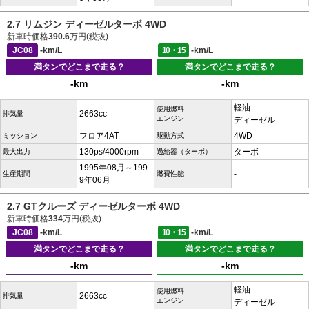
2.7 リムジン ディーゼルターボ 4WD
新車時価格
390.6
万円(税抜)
JC08
-km/L
10・15
-km/L
満タンでどこまで走る？
満タンでどこまで走る？
-km
-km
軽油
使用燃料
2663cc
排気量
エンジン
ディーゼル
フロア4AT
4WD
ミッション
駆動方式
130ps/4000rpm
ターボ
最大出力
過給器（ターボ）
1995年08月～199
-
生産期間
燃費性能
9年06月
2.7 GTクルーズ ディーゼルターボ 4WD
新車時価格
334
万円(税抜)
JC08
-km/L
10・15
-km/L
満タンでどこまで走る？
満タンでどこまで走る？
-km
-km
軽油
使用燃料
2663cc
排気量
エンジン
ディーゼル