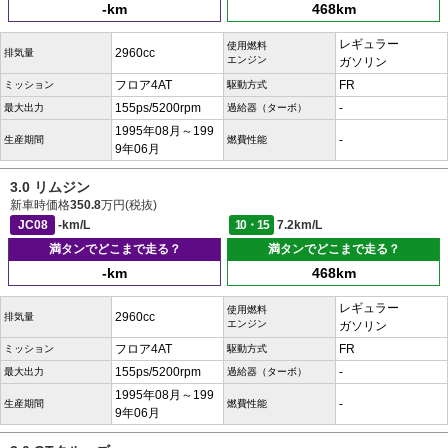
-km
468km
レギュラー
使用燃料
2960cc
排気量
エンジン
ガソリン
フロア4AT
FR
ミッション
駆動方式
155ps/5200rpm
-
最大出力
過給器（ターボ）
1995年08月～199
-
生産期間
燃費性能
9年06月
3.0 リムジン
新車時価格
350.8
万円(税抜)
JC08
-km/L
10・15
7.2km/L
満タンでどこまで走る？
満タンでどこまで走る？
-km
468km
レギュラー
使用燃料
2960cc
排気量
エンジン
ガソリン
フロア4AT
FR
ミッション
駆動方式
155ps/5200rpm
-
最大出力
過給器（ターボ）
1995年08月～199
-
生産期間
燃費性能
9年06月