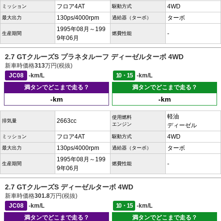
フロア4AT
4WD
ミッション
駆動方式
130ps/4000rpm
ターボ
最大出力
過給器（ターボ）
1995年08月～199
-
生産期間
燃費性能
9年06月
2.7 GTクルーズS プラネタルーフ ディーゼルターボ 4WD
新車時価格
313
万円(税抜)
JC08
-km/L
10・15
-km/L
満タンでどこまで走る？
満タンでどこまで走る？
-km
-km
軽油
使用燃料
2663cc
排気量
エンジン
ディーゼル
フロア4AT
4WD
ミッション
駆動方式
130ps/4000rpm
ターボ
最大出力
過給器（ターボ）
1995年08月～199
-
生産期間
燃費性能
9年06月
2.7 GTクルーズS ディーゼルターボ 4WD
新車時価格
301.8
万円(税抜)
JC08
-km/L
10・15
-km/L
満タンでどこまで走る？
満タンでどこまで走る？