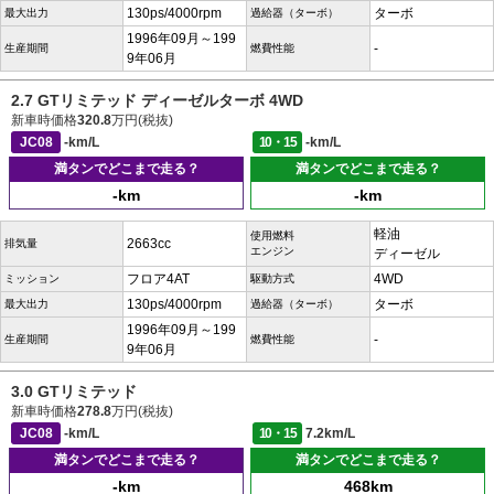
130ps/4000rpm
ターボ
最大出力
過給器（ターボ）
1996年09月～199
-
生産期間
燃費性能
9年06月
2.7 GTリミテッド ディーゼルターボ 4WD
新車時価格
320.8
万円(税抜)
JC08
-km/L
10・15
-km/L
満タンでどこまで走る？
満タンでどこまで走る？
-km
-km
軽油
使用燃料
2663cc
排気量
エンジン
ディーゼル
フロア4AT
4WD
ミッション
駆動方式
130ps/4000rpm
ターボ
最大出力
過給器（ターボ）
1996年09月～199
-
生産期間
燃費性能
9年06月
3.0 GTリミテッド
新車時価格
278.8
万円(税抜)
JC08
-km/L
10・15
7.2km/L
満タンでどこまで走る？
満タンでどこまで走る？
-km
468km