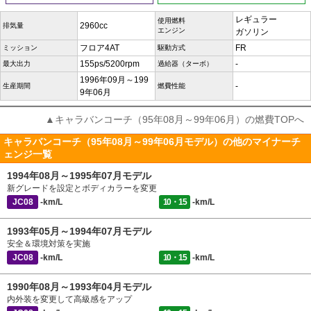
レギュラー
使用燃料
2960cc
排気量
エンジン
ガソリン
フロア4AT
FR
ミッション
駆動方式
155ps/5200rpm
-
最大出力
過給器（ターボ）
1996年09月～199
-
生産期間
燃費性能
9年06月
▲キャラバンコーチ（95年08月～99年06月）の燃費TOPへ
キャラバンコーチ（95年08月～99年06月モデル）の他のマイナーチ
ェンジ一覧
1994年08月～1995年07月モデル
新グレードを設定とボディカラーを変更
JC08
-km/L
10・15
-km/L
1993年05月～1994年07月モデル
安全＆環境対策を実施
JC08
-km/L
10・15
-km/L
1990年08月～1993年04月モデル
内外装を変更して高級感をアップ