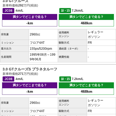
3.0 GTクルーズ
新車時価格
292
万円(税抜)
JC08
-km/L
10・15
7.2km/L
満タンでどこまで走る？
満タンでどこまで走る？
-km
468km
レギュラー
使用燃料
2960cc
排気量
エンジン
ガソリン
フロア4AT
FR
ミッション
駆動方式
155ps/5200rpm
-
最大出力
過給器（ターボ）
1995年08月～199
-
生産期間
燃費性能
9年06月
3.0 GTクルーズS プラネタルーフ
新車時価格
271
万円(税抜)
JC08
-km/L
10・15
7.2km/L
満タンでどこまで走る？
満タンでどこまで走る？
-km
468km
レギュラー
使用燃料
2960cc
排気量
エンジン
ガソリン
フロア4AT
FR
ミッション
駆動方式