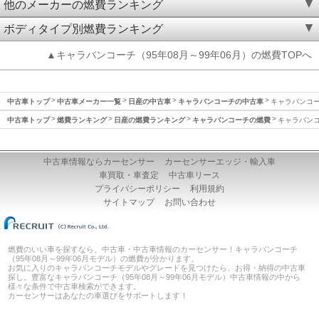
他のメーカーの燃費ランキング
ボディタイプ別燃費ランキング
▲キャラバンコーチ（95年08月～99年06月）の燃費TOPへ
中古車トップ
中古車メーカー一覧
日産の中古車
キャラバンコーチの中古車
キャラバンコーチ
中古車トップ
燃費ランキング
日産の燃費ランキング
キャラバンコーチの燃費
キャラバンコー
中古車情報ならカーセンサー
カーセンサーエッジ・輸入車
車買取・車査定
中古車リース
プライバシーポリシー
利用規約
サイトマップ
お問い合わせ
燃費のいい車を探すなら、中古車・中古車情報のカーセンサー！キャラバンコーチ
（95年08月～99年06月モデル）の燃費が分かります。
お気に入りのキャラバンコーチモデルやグレードを見つけたら、お得・納得の中古車
探し。豊富なキャラバンコーチ（95年08月～99年06月モデル）中古車情報の中から
様々な条件で中古車検索ができます。
カーセンサーはあなたの車選びをサポートします！