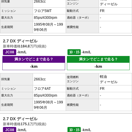
2663cc
排気量
エンジン
ディーゼル
フロア5MT
FR
ミッション
駆動方式
85ps/4300rpm
-
最大出力
過給器（ターボ）
1995年08月～199
-
生産期間
燃費性能
9年06月
2.7 DX ディーゼル
新車時価格
184.8
万円(税抜)
JC08
-km/L
10・15
-km/L
満タンでどこまで走る？
満タンでどこまで走る？
-km
-km
軽油
使用燃料
2663cc
排気量
エンジン
ディーゼル
フロア4AT
FR
ミッション
駆動方式
85ps/4300rpm
-
最大出力
過給器（ターボ）
1995年08月～199
-
生産期間
燃費性能
9年06月
2.7 DX ディーゼル
新車時価格
175.1
万円(税抜)
JC08
-km/L
10・15
-km/L