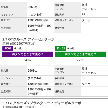
軽油
使用燃料
2663cc
排気量
エンジン
ディーゼル
フロア4AT
FR
ミッション
駆動方式
130ps/4000rpm
ターボ
最大出力
過給器（ターボ）
1995年08月～199
-
生産期間
燃費性能
9年06月
2.7 GTクルーズ ディーゼルターボ
新車時価格
299
万円(税抜)
JC08
-km/L
10・15
-km/L
満タンでどこまで走る？
満タンでどこまで走る？
-km
-km
軽油
使用燃料
2663cc
排気量
エンジン
ディーゼル
フロア4AT
FR
ミッション
駆動方式
130ps/4000rpm
ターボ
最大出力
過給器（ターボ）
1995年08月～199
-
生産期間
燃費性能
9年06月
2.7 GTクルーズS プラネタルーフ ディーゼルターボ
新車時価格
278
万円(税抜)