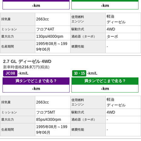
-km
-km
軽油
使用燃料
2663cc
排気量
エンジン
ディーゼル
フロア4AT
4WD
ミッション
駆動方式
130ps/4000rpm
ターボ
最大出力
過給器（ターボ）
1995年08月～199
-
生産期間
燃費性能
9年06月
2.7 GL ディーゼル 4WD
新車時価格
216.9
万円(税抜)
JC08
-km/L
10・15
-km/L
満タンでどこまで走る？
満タンでどこまで走る？
-km
-km
軽油
使用燃料
2663cc
排気量
エンジン
ディーゼル
フロア5MT
4WD
ミッション
駆動方式
85ps/4300rpm
-
最大出力
過給器（ターボ）
1995年08月～199
-
生産期間
燃費性能
9年06月