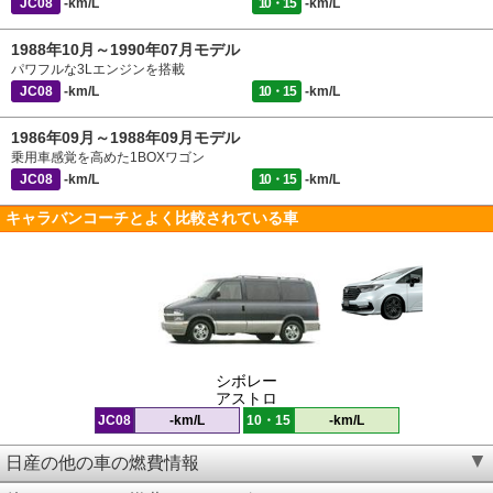
JC08
-km/L
10・15
-km/L
1988年10月～1990年07月モデル
パワフルな3Lエンジンを搭載
JC08
-km/L
10・15
-km/L
1986年09月～1988年09月モデル
乗用車感覚を高めた1BOXワゴン
JC08
-km/L
10・15
-km/L
キャラバンコーチとよく比較されている車
シボレー
アストロ
JC08
-km/L
10・15
-km/L
日産の他の車の燃費情報