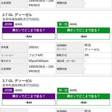
1995年08月～199
-
生産期間
燃費性能
9年06月
2.7 GL ディーゼル
新車時価格
201.5
万円(税抜)
JC08
-km/L
10・15
-km/L
満タンでどこまで走る？
満タンでどこまで走る？
-km
-km
軽油
使用燃料
2663cc
排気量
エンジン
ディーゼル
フロア4AT
FR
ミッション
駆動方式
85ps/4300rpm
-
最大出力
過給器（ターボ）
1995年08月～199
-
生産期間
燃費性能
9年06月
2.7 GL ディーゼル
新車時価格
191.8
万円(税抜)
JC08
-km/L
10・15
-km/L
満タンでどこまで走る？
満タンでどこまで走る？
-km
-km
軽油
使用燃料