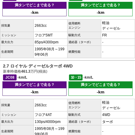
満タンでどこまで走る？
満タンでどこまで走る？
-km
-km
軽油
使用燃料
2663cc
排気量
エンジン
ディーゼル
フロア5MT
FR
ミッション
駆動方式
85ps/4300rpm
-
最大出力
過給器（ターボ）
1995年08月～199
-
生産期間
燃費性能
9年06月
2.7 ロイヤル ディーゼルターボ 4WD
新車時価格
461.3
万円(税抜)
JC08
-km/L
10・15
-km/L
満タンでどこまで走る？
満タンでどこまで走る？
-km
-km
軽油
使用燃料
2663cc
排気量
エンジン
ディーゼル
フロア4AT
4WD
ミッション
駆動方式
130ps/4000rpm
ターボ
最大出力
過給器（ターボ）
1995年08月～199
-
生産期間
燃費性能
9年06月