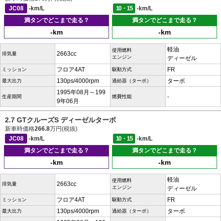
JC08
-km/L
10・15
-km/L
満タンでどこまで走る？
満タンでどこまで走る？
-km
-km
軽油
使用燃料
2663cc
排気量
エンジン
ディーゼル
フロア4AT
FR
ミッション
駆動方式
130ps/4000rpm
ターボ
最大出力
過給器（ターボ）
1995年08月～199
-
生産期間
燃費性能
9年06月
2.7 GTクルーズS ディーゼルターボ
新車時価格
266.8
万円(税抜)
JC08
-km/L
10・15
-km/L
満タンでどこまで走る？
満タンでどこまで走る？
-km
-km
軽油
使用燃料
2663cc
排気量
エンジン
ディーゼル
フロア4AT
FR
ミッション
駆動方式
130ps/4000rpm
ターボ
最大出力
過給器（ターボ）