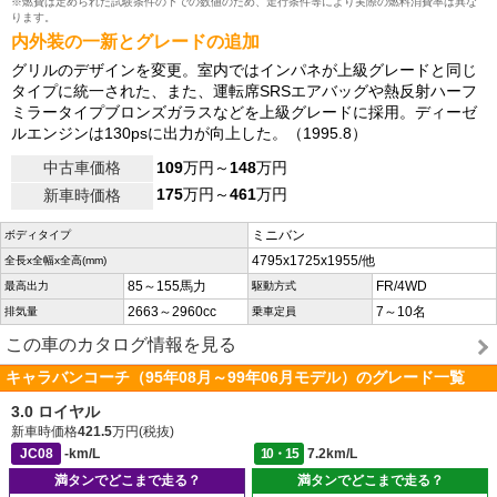
※燃費は定められた試験条件の下での数値のため、走行条件等により実際の燃料消費率は異な
ります。
内外装の一新とグレードの追加
グリルのデザインを変更。室内ではインパネが上級グレードと同じ
タイプに統一された、また、運転席SRSエアバッグや熱反射ハーフ
ミラータイプブロンズガラスなどを上級グレードに採用。ディーゼ
ルエンジンは130psに出力が向上した。（1995.8）
中古車価格
109
万円～
148
万円
175
万円～
461
万円
新車時価格
ミニバン
ボディタイプ
4795x1725x1955/他
全長x全幅x全高(mm)
85～155馬力
FR/4WD
最高出力
駆動方式
2663～2960cc
7～10名
排気量
乗車定員
この車のカタログ情報を見る
キャラバンコーチ（95年08月～99年06月モデル）のグレード一覧
3.0 ロイヤル
新車時価格
421.5
万円(税抜)
JC08
-km/L
10・15
7.2km/L
満タンでどこまで走る？
満タンでどこまで走る？