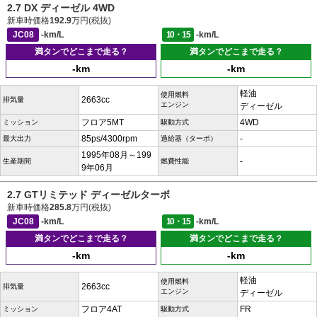
2.7 DX ディーゼル 4WD
新車時価格
192.9
万円(税抜)
JC08
-km/L
10・15
-km/L
満タンでどこまで走る？
満タンでどこまで走る？
-km
-km
軽油
使用燃料
2663cc
排気量
エンジン
ディーゼル
フロア5MT
4WD
ミッション
駆動方式
85ps/4300rpm
-
最大出力
過給器（ターボ）
1995年08月～199
-
生産期間
燃費性能
9年06月
2.7 GTリミテッド ディーゼルターボ
新車時価格
285.8
万円(税抜)
JC08
-km/L
10・15
-km/L
満タンでどこまで走る？
満タンでどこまで走る？
-km
-km
軽油
使用燃料
2663cc
排気量
エンジン
ディーゼル
フロア4AT
FR
ミッション
駆動方式