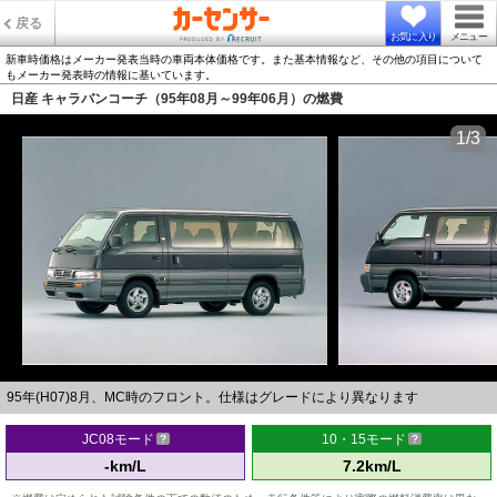
戻る
お気に入り
メニュー
新車時価格はメーカー発表当時の車両本体価格です。また基本情報など、その他の項目について
もメーカー発表時の情報に基いています。
日産 キャラバンコーチ（95年08月～99年06月）の燃費
1/3
95年(H07)8月、MC時のフロント。仕様はグレードにより異なります
JC08モード
10・15モード
-km/L
7.2km/L