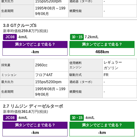
155ps/5200rpm
-
最大出力
過給器（ターボ）
1995年08月～199
-
生産期間
燃費性能
9年06月
3.0 GTクルーズS
新車時価格
259.8
万円(税抜)
JC08
-km/L
10・15
7.2km/L
満タンでどこまで走る？
満タンでどこまで走る？
-km
468km
レギュラー
使用燃料
2960cc
排気量
エンジン
ガソリン
フロア4AT
FR
ミッション
駆動方式
155ps/5200rpm
-
最大出力
過給器（ターボ）
1995年08月～199
-
生産期間
燃費性能
9年06月
2.7 リムジン ディーゼルターボ
新車時価格
361.6
万円(税抜)
JC08
-km/L
10・15
-km/L
満タンでどこまで走る？
満タンでどこまで走る？
-km
-km