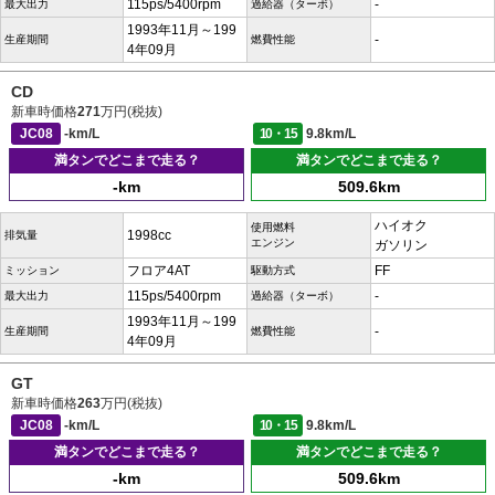
115ps/5400rpm
-
最大出力
過給器（ターボ）
1993年11月～199
-
生産期間
燃費性能
4年09月
CD
新車時価格
271
万円(税抜)
JC08
-km/L
10・15
9.8km/L
満タンでどこまで走る？
満タンでどこまで走る？
-km
509.6km
ハイオク
使用燃料
1998cc
排気量
エンジン
ガソリン
フロア4AT
FF
ミッション
駆動方式
115ps/5400rpm
-
最大出力
過給器（ターボ）
1993年11月～199
-
生産期間
燃費性能
4年09月
GT
新車時価格
263
万円(税抜)
JC08
-km/L
10・15
9.8km/L
満タンでどこまで走る？
満タンでどこまで走る？
-km
509.6km