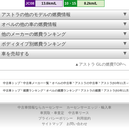
JC08
13.6km/L
10・15
8.2km/L
アストラの他のモデルの燃費情報
オペルの他の車の燃費情報
他のメーカーの燃費ランキング
ボディタイプ別燃費ランキング
車を売却する
▲アストラ GLの燃費TOPへ
中古車トップ
中古車メーカー一覧
オペルの中古車
アストラの中古車
アストラ(93年11月～
中古車トップ
燃費ランキング
オペルの燃費ランキング
アストラの燃費
アストラ(93年11月
中古車情報ならカーセンサー
カーセンサーエッジ・輸入車
車買取・車査定
中古車リース
プライバシーポリシー
利用規約
サイトマップ
お問い合わせ