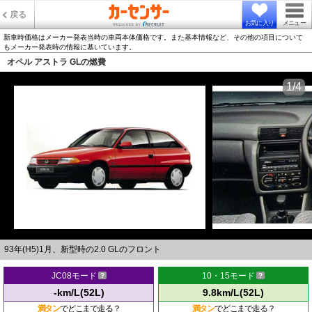
戻る
お気に入り
メニュー
新車時価格はメーカー発表当時の車両本体価格です。また基本情報など、その他の項目について
もメーカー発表時の情報に基いています。
オペル アストラ GLの燃費
1/4
93年(H5)1月、新型時の2.0 GLのフロント
JC08モード
10・15モード
-km/L(52L)
9.8km/L(52L)
満タン
でどこまで走る？
満タン
でどこまで走る？