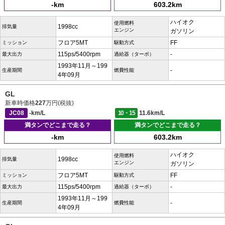
-km
603.2km
ハイオク
使用燃料
1998cc
排気量
エンジン
ガソリン
フロア5MT
FF
ミッション
駆動方式
115ps/5400rpm
-
最大出力
過給器（ターボ）
1993年11月～199
-
生産期間
燃費性能
4年09月
GL
新車時価格
227
万円(税抜)
JC08
-km/L
10・15
11.6km/L
満タンでどこまで走る？
満タンでどこまで走る？
-km
603.2km
ハイオク
使用燃料
1998cc
排気量
エンジン
ガソリン
フロア5MT
FF
ミッション
駆動方式
115ps/5400rpm
-
最大出力
過給器（ターボ）
1993年11月～199
-
生産期間
燃費性能
4年09月