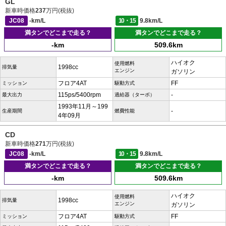
GL
新車時価格
237
万円(税抜)
JC08
-km/L
10・15
9.8km/L
満タンでどこまで走る？
満タンでどこまで走る？
-km
509.6km
ハイオク
使用燃料
1998cc
排気量
エンジン
ガソリン
フロア4AT
FF
ミッション
駆動方式
115ps/5400rpm
-
最大出力
過給器（ターボ）
1993年11月～199
-
生産期間
燃費性能
4年09月
CD
新車時価格
271
万円(税抜)
JC08
-km/L
10・15
9.8km/L
満タンでどこまで走る？
満タンでどこまで走る？
-km
509.6km
ハイオク
使用燃料
1998cc
排気量
エンジン
ガソリン
フロア4AT
FF
ミッション
駆動方式