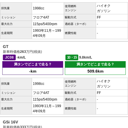
ハイオク
使用燃料
1998cc
排気量
エンジン
ガソリン
フロア4AT
FF
ミッション
駆動方式
115ps/5400rpm
-
最大出力
過給器（ターボ）
1993年11月～199
-
生産期間
燃費性能
4年09月
GT
新車時価格
263
万円(税抜)
JC08
-km/L
10・15
9.8km/L
満タンでどこまで走る？
満タンでどこまで走る？
-km
509.6km
ハイオク
使用燃料
1998cc
排気量
エンジン
ガソリン
フロア4AT
FF
ミッション
駆動方式
115ps/5400rpm
-
最大出力
過給器（ターボ）
1993年11月～199
-
生産期間
燃費性能
4年09月
GSi 16V
新車時価格
333
万円(税抜)