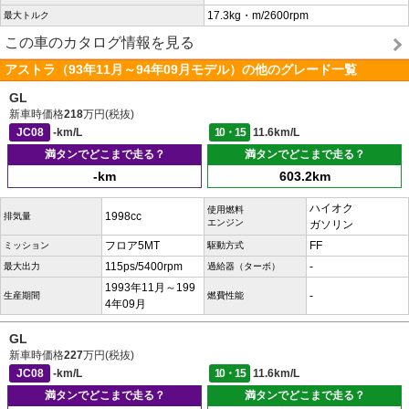
17.3kg・m/2600rpm
最大トルク
この車のカタログ情報を見る
アストラ（93年11月～94年09月モデル）の他のグレード一覧
GL
新車時価格
218
万円(税抜)
JC08
-km/L
10・15
11.6km/L
満タンでどこまで走る？
満タンでどこまで走る？
-km
603.2km
ハイオク
使用燃料
1998cc
排気量
エンジン
ガソリン
フロア5MT
FF
ミッション
駆動方式
115ps/5400rpm
-
最大出力
過給器（ターボ）
1993年11月～199
-
生産期間
燃費性能
4年09月
GL
新車時価格
227
万円(税抜)
JC08
-km/L
10・15
11.6km/L
満タンでどこまで走る？
満タンでどこまで走る？