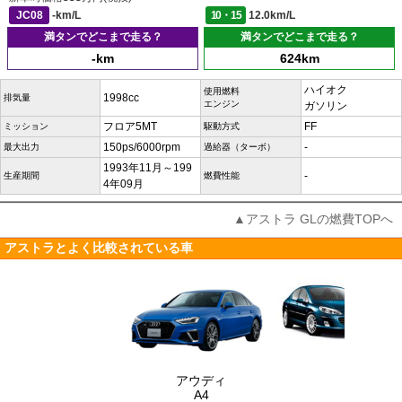
JC08
-km/L
10・15
12.0km/L
満タンでどこまで走る？
満タンでどこまで走る？
-km
624km
ハイオク
使用燃料
1998cc
排気量
エンジン
ガソリン
フロア5MT
FF
ミッション
駆動方式
150ps/6000rpm
-
最大出力
過給器（ターボ）
1993年11月～199
-
生産期間
燃費性能
4年09月
▲アストラ GLの燃費TOPへ
アストラとよく比較されている車
アウディ
A4