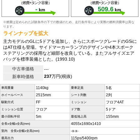
（燃費×タンク容量）
（燃費×タンク容量）
-
509.6
km
km
※燃費は定められた試験条件の下での数値のため、走行条件等により実際の燃料消費率は異な
ります。
ラインナップを拡大
主力モデルのGLに5ドアを追加し、さらにスポーツグレードのGSiに
はAT仕様も登場。サイドマーカーランプのデザインや4本スポーク
ステアリングの採用など細部を改良している。またフルサイズエア
バッグを標準装備とした。(1993.10)
中古車価格
---
237
万円(税抜)
新車時価格
1140kg
5名
車両重量
乗車定員
2515mm
2列
ホイールベース
シート列数
FF
フロア4AT
駆動方式
ミッション
フロア
5ドア
ミッション位置
ドア数
5m
155mm
最小回転半径
最低地上高
4055x1690x1410
全長x全幅x全高(mm)
-x-x-
室内 全長x全幅x全高(mm)
115ps/5400rpm
最高出力