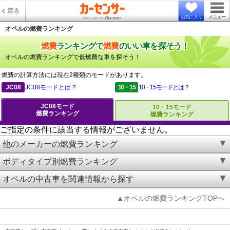
戻る
お気に入り
メニュー
オペルの燃費ランキング
燃費
ランキングで
燃費
のいい車を探そう！
オペルの燃費ランキングで低燃費な車を探そう！
燃費の計算方法には現在2種類のモードがあります。
JC08
JC08モードとは？
10・15
10・15モードとは？
JC08モード
10・15モード
燃費ランキング
燃費ランキング
ご指定の条件に該当する情報がございません。
他のメーカーの燃費ランキング
ボディタイプ別燃費ランキング
オペルの中古車を関連情報から探す
▲オペルの燃費ランキングTOPへ