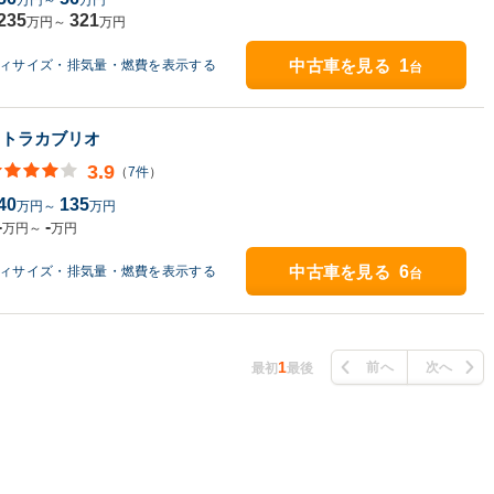
万円～
万円
235
321
万円～
万円
中古車を見る
1
ディサイズ・排気量・燃費を表示する
台
ストラカブリオ
3.9
（
7件
）
40
135
万円～
万円
-
-
万円～
万円
中古車を見る
6
ディサイズ・排気量・燃費を表示する
台
1
前へ
次へ
最初
最後