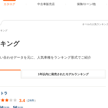
カタログ
中古車販売店
保険/ローン/他
オペルの人気ランキング
ンキング
ンキング
い合わせデータを元に、人気車種をランキング形式でご紹介
1年以内に発売されたモデルランキング
ストラ
3.4
（
24件
）
56
56