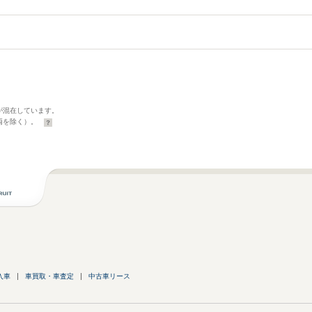
が混在しています。
両を除く）。
入車
車買取・車査定
中古車リース