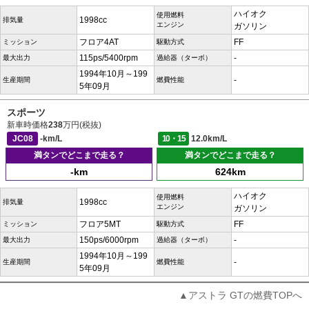
ハイオク
使用燃料
1998cc
排気量
エンジン
ガソリン
フロア4AT
FF
ミッション
駆動方式
115ps/5400rpm
-
最大出力
過給器（ターボ）
1994年10月～199
-
生産期間
燃費性能
5年09月
スポーツ
新車時価格
238
万円(税抜)
JC08
-km/L
10・15
12.0km/L
満タンでどこまで走る？
満タンでどこまで走る？
-km
624km
ハイオク
使用燃料
1998cc
排気量
エンジン
ガソリン
フロア5MT
FF
ミッション
駆動方式
150ps/6000rpm
-
最大出力
過給器（ターボ）
1994年10月～199
-
生産期間
燃費性能
5年09月
▲アストラ GTの燃費TOPへ