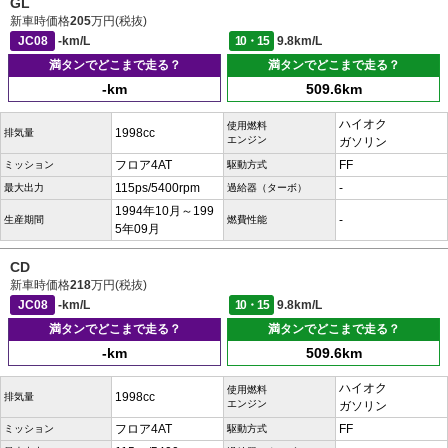
GL
新車時価格
205
万円(税抜)
JC08
-km/L
10・15
9.8km/L
満タンでどこまで走る？
満タンでどこまで走る？
-km
509.6km
ハイオク
使用燃料
1998cc
排気量
エンジン
ガソリン
フロア4AT
FF
ミッション
駆動方式
115ps/5400rpm
-
最大出力
過給器（ターボ）
1994年10月～199
-
生産期間
燃費性能
5年09月
CD
新車時価格
218
万円(税抜)
JC08
-km/L
10・15
9.8km/L
満タンでどこまで走る？
満タンでどこまで走る？
-km
509.6km
ハイオク
使用燃料
1998cc
排気量
エンジン
ガソリン
フロア4AT
FF
ミッション
駆動方式