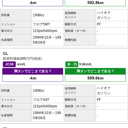
-km
592.8km
ハイオク
使用燃料
1998cc
排気量
エンジン
ガソリン
フロア5MT
FF
ミッション
駆動方式
115ps/5400rpm
-
最大出力
過給器（ターボ）
1994年10月～199
-
生産期間
燃費性能
5年09月
GL
新車時価格
205
万円(税抜)
JC08
-km/L
10・15
9.8km/L
満タンでどこまで走る？
満タンでどこまで走る？
-km
509.6km
ハイオク
使用燃料
1998cc
排気量
エンジン
ガソリン
フロア4AT
FF
ミッション
駆動方式
115ps/5400rpm
-
最大出力
過給器（ターボ）
1994年10月～199
-
生産期間
燃費性能
5年09月