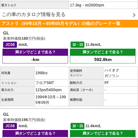
17.3kg・m/2600rpm
最大トルク
この車のカタログ情報を見る
アストラ（94年10月～95年09月モデル）の他のグレード一覧
GL
新車時価格
188
万円(税抜)
JC08
-km/L
10・15
11.4km/L
満タンでどこまで走る？
満タンでどこまで走る？
-km
592.8km
ハイオク
使用燃料
1998cc
排気量
エンジン
ガソリン
フロア5MT
FF
ミッション
駆動方式
115ps/5400rpm
-
最大出力
過給器（ターボ）
1994年10月～199
-
生産期間
燃費性能
5年09月
GL
新車時価格
196
万円(税抜)
JC08
-km/L
10・15
11.4km/L
満タンでどこまで走る？
満タンでどこまで走る？