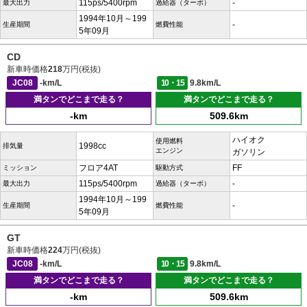
115ps/5400rpm
-
最大出力
過給器（ターボ）
1994年10月～199
-
生産期間
燃費性能
5年09月
CD
新車時価格
218
万円(税抜)
JC08
-km/L
10・15
9.8km/L
満タンでどこまで走る？
満タンでどこまで走る？
-km
509.6km
ハイオク
使用燃料
1998cc
排気量
エンジン
ガソリン
フロア4AT
FF
ミッション
駆動方式
115ps/5400rpm
-
最大出力
過給器（ターボ）
1994年10月～199
-
生産期間
燃費性能
5年09月
GT
新車時価格
224
万円(税抜)
JC08
-km/L
10・15
9.8km/L
満タンでどこまで走る？
満タンでどこまで走る？
-km
509.6km