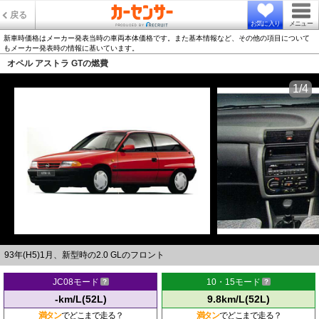
戻る
お気に入り
メニュー
新車時価格はメーカー発表当時の車両本体価格です。また基本情報など、その他の項目について
もメーカー発表時の情報に基いています。
オペル アストラ GTの燃費
1/4
93年(H5)1月、新型時の2.0 GLのフロント
JC08モード
10・15モード
-km/L(52L)
9.8km/L(52L)
満タン
でどこまで走る？
満タン
でどこまで走る？