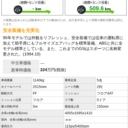
（燃費×タンク容量）
（燃費×タンク容量）
-
509.6
km
km
※燃費は定められた試験条件の下での数値のため、走行条件等により実際の燃料消費率は異な
ります。
安全装備を充実化
95年モデルでは外観をリフレッシュ、安全装備では従来の運転席に
加えて助手席にもフルサイズエアバッグを標準装備。ABSと共に全
モデル標準としている。また、これまでのGSiはスポーツに名称変
更された。(1994.10)
中古車価格
---
224
万円(税抜)
新車時価格
1140kg
5名
車両重量
乗車定員
2515mm
2列
ホイールベース
シート列数
FF
フロア4AT
駆動方式
ミッション
フロア
5ドア
ミッション位置
ドア数
5m
155mm
最小回転半径
最低地上高
4055x1695x1410
全長x全幅x全高(mm)
-x-x-
室内 全長x全幅x全高(mm)
115ps/5400rpm
最高出力