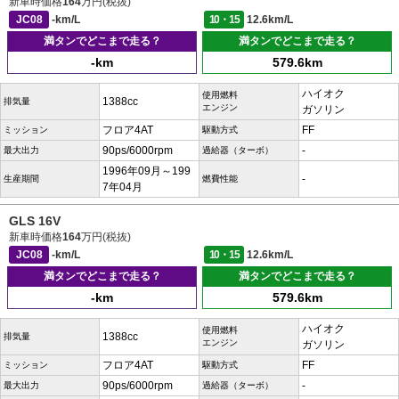
新車時価格
164
万円(税抜)
JC08
-km/L
10・15
12.6km/L
満タンでどこまで走る？
満タンでどこまで走る？
-km
579.6km
ハイオク
使用燃料
1388cc
排気量
エンジン
ガソリン
フロア4AT
FF
ミッション
駆動方式
90ps/6000rpm
-
最大出力
過給器（ターボ）
1996年09月～199
-
生産期間
燃費性能
7年04月
GLS 16V
新車時価格
164
万円(税抜)
JC08
-km/L
10・15
12.6km/L
満タンでどこまで走る？
満タンでどこまで走る？
-km
579.6km
ハイオク
使用燃料
1388cc
排気量
エンジン
ガソリン
フロア4AT
FF
ミッション
駆動方式
90ps/6000rpm
-
最大出力
過給器（ターボ）