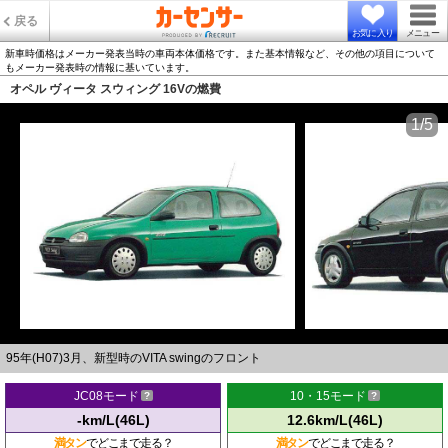
戻る
お気に入り
メニュー
新車時価格はメーカー発表当時の車両本体価格です。また基本情報など、その他の項目について
もメーカー発表時の情報に基いています。
オペル ヴィータ スウィング 16Vの燃費
1/5
95年(H07)3月、新型時のVITA swingのフロント
JC08モード
10・15モード
-km/L(46L)
12.6km/L(46L)
満タン
でどこまで走る？
満タン
でどこまで走る？