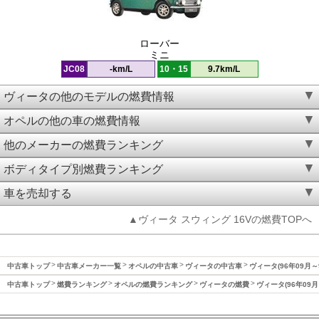
ローバー
ミニ
JC08
-km/L
10・15
9.7km/L
ヴィータの他のモデルの燃費情報
オペルの他の車の燃費情報
他のメーカーの燃費ランキング
ボディタイプ別燃費ランキング
車を売却する
▲ヴィータ スウィング 16Vの燃費TOPへ
中古車トップ
中古車メーカー一覧
オペルの中古車
ヴィータの中古車
ヴィータ(96年09月～
中古車トップ
燃費ランキング
オペルの燃費ランキング
ヴィータの燃費
ヴィータ(96年09月