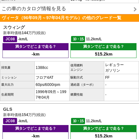
この車のカタログ情報を見る
ヴィータ（96年09月～97年04月モデル）の他のグレード一覧
スウィング
新車時価格
144
万円(税抜)
JC08
-km/L
10・15
11.2km/L
満タンでどこまで走る？
満タンでどこまで走る？
-km
515.2km
レギュラー
使用燃料
1388cc
排気量
エンジン
ガソリン
フロア4AT
FF
ミッション
駆動方式
60ps/6000rpm
-
最大出力
過給器（ターボ）
1996年09月～199
-
生産期間
燃費性能
7年04月
GLS
新車時価格
154
万円(税抜)
JC08
-km/L
10・15
11.2km/L
満タンでどこまで走る？
満タンでどこまで走る？
-km
515.2km