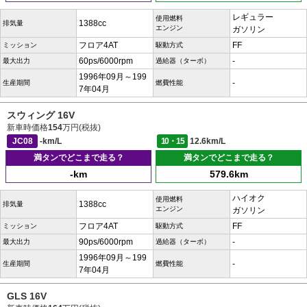
レギュラー
使用燃料
1388cc
排気量
エンジン
ガソリン
フロア4AT
FF
ミッション
駆動方式
60ps/6000rpm
-
最大出力
過給器（ターボ）
1996年09月～199
-
生産期間
燃費性能
7年04月
スウィング 16V
新車時価格
154
万円(税抜)
JC08
-km/L
10・15
12.6km/L
満タンでどこまで走る？
満タンでどこまで走る？
-km
579.6km
ハイオク
使用燃料
1388cc
排気量
エンジン
ガソリン
フロア4AT
FF
ミッション
駆動方式
90ps/6000rpm
-
最大出力
過給器（ターボ）
1996年09月～199
-
生産期間
燃費性能
7年04月
GLS 16V