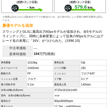
（燃費×タンク容量）
（燃費×タンク容量）
-
579.6
km
km
※燃費は定められた試験条件の下での数値のため、走行条件等により実際の燃料消費率は異な
ります。
廉価モデルを追加
スウィングとGLSに最高出力60psモデルが追加され、全5モデルの
ラインナップに。同時に名称変更によって従来の90psモデルにはグ
レード名の末尾に「16V」がつけられた。(1996.10)
中古車価格
---
154
万円(税抜)
新車時価格
1010kg
5名
車両重量
乗車定員
2445mm
2列
ホイールベース
シート列数
FF
フロア4AT
駆動方式
ミッション
フロア
3ドア
ミッション位置
ドア数
5.1m
140mm
最小回転半径
最低地上高
3725x1610x1440
全長x全幅x全高(mm)
-x-x-
室内 全長x全幅x全高(mm)
90ps/6000rpm
最高出力
12.7kg・m/4000rpm
最大トルク