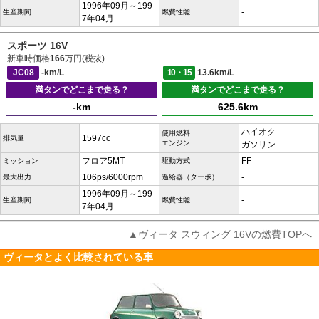
1996年09月～199
-
生産期間
燃費性能
7年04月
スポーツ 16V
新車時価格
166
万円(税抜)
JC08
-km/L
10・15
13.6km/L
満タンでどこまで走る？
満タンでどこまで走る？
-km
625.6km
ハイオク
使用燃料
1597cc
排気量
エンジン
ガソリン
フロア5MT
FF
ミッション
駆動方式
106ps/6000rpm
-
最大出力
過給器（ターボ）
1996年09月～199
-
生産期間
燃費性能
7年04月
▲ヴィータ スウィング 16Vの燃費TOPへ
ヴィータとよく比較されている車