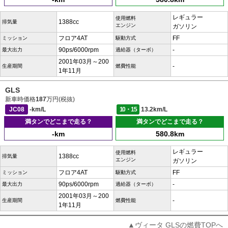
レギュラー
使用燃料
1388cc
排気量
エンジン
ガソリン
フロア4AT
FF
ミッション
駆動方式
90ps/6000rpm
-
最大出力
過給器（ターボ）
2001年03月～200
-
生産期間
燃費性能
1年11月
GLS
新車時価格
187
万円(税抜)
JC08
-km/L
10・15
13.2km/L
満タンでどこまで走る？
満タンでどこまで走る？
-km
580.8km
レギュラー
使用燃料
1388cc
排気量
エンジン
ガソリン
フロア4AT
FF
ミッション
駆動方式
90ps/6000rpm
-
最大出力
過給器（ターボ）
2001年03月～200
-
生産期間
燃費性能
1年11月
▲ヴィータ GLSの燃費TOPへ