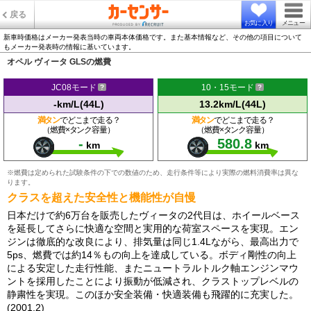
戻る
お気に入り
メニュー
新車時価格はメーカー発表当時の車両本体価格です。また基本情報など、その他の項目について
もメーカー発表時の情報に基いています。
オペル ヴィータ GLSの燃費
JC08モード
10・15モード
-km/L(44L)
13.2km/L(44L)
満タン
でどこまで走る？
満タン
でどこまで走る？
（燃費×タンク容量）
（燃費×タンク容量）
-
580.8
km
km
※燃費は定められた試験条件の下での数値のため、走行条件等により実際の燃料消費率は異な
ります。
クラスを超えた安全性と機能性が自慢
日本だけで約6万台を販売したヴィータの2代目は、ホイールベース
を延長してさらに快適な空間と実用的な荷室スペースを実現。エン
ジンは徹底的な改良により、排気量は同じ1.4Lながら、最高出力で
5ps、燃費では約14％もの向上を達成している。ボディ剛性の向上
による安定した走行性能、またニュートラルトルク軸エンジンマウ
ントを採用したことにより振動が低減され、クラストップレベルの
静粛性を実現。このほか安全装備・快適装備も飛躍的に充実した。
(2001.2)