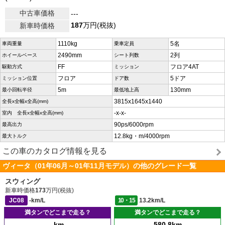
中古車価格
---
187
万円(税抜)
新車時価格
1110kg
5名
車両重量
乗車定員
2490mm
2列
ホイールベース
シート列数
FF
フロア4AT
駆動方式
ミッション
フロア
5ドア
ミッション位置
ドア数
5m
130mm
最小回転半径
最低地上高
3815x1645x1440
全長x全幅x全高(mm)
-x-x-
室内 全長x全幅x全高(mm)
90ps/6000rpm
最高出力
12.8kg・m/4000rpm
最大トルク
この車のカタログ情報を見る
ヴィータ（01年06月～01年11月モデル）の他のグレード一覧
スウィング
新車時価格
173
万円(税抜)
JC08
-km/L
10・15
13.2km/L
満タンでどこまで走る？
満タンでどこまで走る？
-km
580.8km