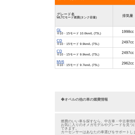
グレード名
排気量
WLTCモード燃費(タンク容量)
GL
1998cc
※10・15モード 10.6km/L (75L)
CD
2497cc
※10・15モード 9.9km/L (75L)
CD
2497cc
※10・15モード 9.9km/L (75L)
MV6
2962cc
※10・15モード 9.7km/L (75L)
◆オペルの他の車の燃費情報
燃費のいい車を探すなら、中古車・中古車情報
お気に入りのオメガモデルやグレードを見つけ
できます。
カーセンサーはあなたの車選びをサポートし