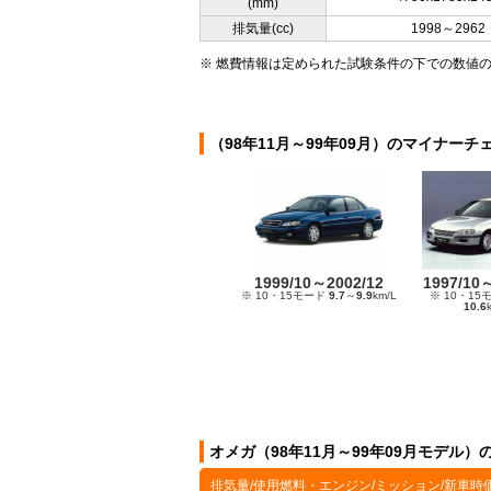
(mm)
排気量(cc)
1998～2962
※ 燃費情報は定められた試験条件の下での数値
（98年11月～99年09月）のマイナーチ
1999/10～2002/12
1997/10
※ 10・15モード
9.7
～
9.9
km/L
※ 10・15
10.6
オメガ（98年11月～99年09月モデル）
排気量/使用燃料・エンジン/ミッション/新車時