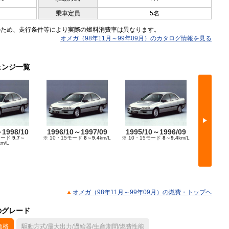
乗車定員
5名
のため、走行条件等により実際の燃料消費率は異なります。
オメガ（98年11月～99年09月）のカタログ情報を見る
ェンジ一覧
▶
～1998/10
1996/10～1997/09
1995/10～1996/09
1994/
モード
9.7
～
※ 10・15モード
8
～
9.4
km/L
※ 10・15モード
8
～
9.4
km/L
※ 10
km/L
オメガ（98年11月～99年09月）の燃費・トップヘ
のグレード
価格
駆動方式/最大出力/過給器/生産期間/燃費性能