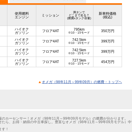
満タンで
使用燃料
新車時価格
ミッション
どこまで走る？
エンジン
(税込)
(燃費xタンク容量)
ハイオク
795km
フロア4AT
350
万円
ガソリン
※10・15モード
ハイオク
742.5km
フロア4AT
399
万円
ガソリン
※10・15モード
ハイオク
742.5km
フロア4AT
399
万円
ガソリン
※10・15モード
ハイオク
727.5km
フロア4AT
454
万円
ガソリン
※10・15モード
オメガ（98年11月～99年09月）の燃費・トップヘ
のカーセンサー！オメガ（98年11月～99年09月モデル）の燃費が分かります。
たら、お得・納得の中古車探し。豊富なオメガ（98年11月～99年09月モデル）
ます！