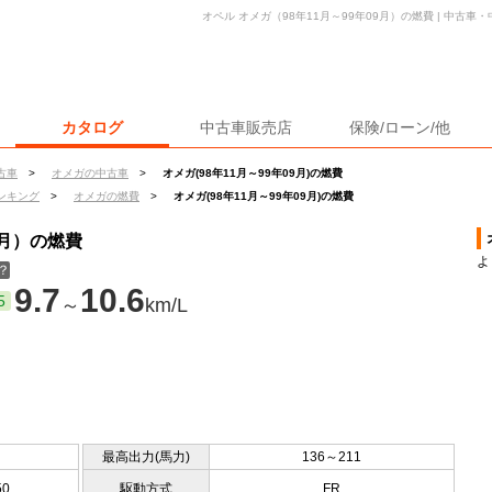
オペル オメガ（98年11月～99年09月）の燃費 | 中古
カタログ
中古車販売店
保険/ローン/他
古車
>
オメガの中古車
>
オメガ(98年11月～99年09月)の燃費
ンキング
>
オメガの燃費
>
オメガ(98年11月～99年09月)の燃費
9月）の燃費
よ
？
9.7
10.6
5
～
km/L
最高出力(馬力)
136～211
50
駆動方式
FR