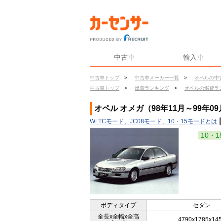
中古車
輸入車
中古車トップ
>
中古車メーカー一覧
>
オペルの中
中古車トップ
>
燃費ランキング
>
オペルの燃費ラ
オペル オメガ（98年11月～99年0
WLTCモード、JC08モード、10・15モードとは
10・1
ボディタイプ
セダン
全長x全幅x全高
4790x1785x14